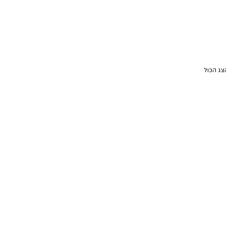
צג הכול