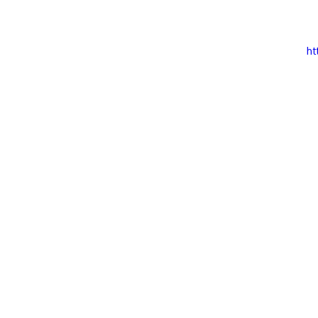
 ש"ס
הרב יהודה דרעי
ht