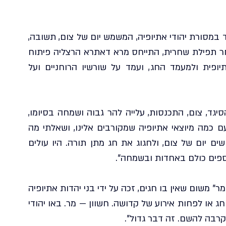
אתמול, יום חמישי, חל חג הסיגד. יום קדום ומיוחד במסורת יהודי אתיופיה, המשמש יום של צום, תשובה, 
התחדשות וקבלת עול תורה. בשיעור שמסר לאחר תפילת שחרית, התייחס מרא דאתרא הרצליה פיתוח 
הגאון הרב לירן ישי שליט"א לבני הקהילה האתיופית ולמעמד החג, ועמד על שורשיו הרוחניים ועל 
הרב פתח והסביר כי מקור המנהג המרכזי של הסיגד, צום, התכנסות, עלייה להר גבוה ושמחה בסיומו, 
נובע מרעיון של חידוש קבלת התורה. "דיברתי עם כמה מיוצאי אתיופיה שמקורבים אלינו, ושאלתי מה 
המקור של המנהג. הם אמרו שבאותו יום היו עושים יום של צום, ולחגוג את חג מתן תורה. היו עולים 
אספים כולם באחדות ובשמחה".
הרב הדגיש כי דווקא חודש חשוון, הידוע כחודש "מר" משום שאין בו חגים, זכה על ידי בני יהדות אתיופיה 
יום עם משמעות רוחנית עמוקה: "כל חודש יש בו חג או לפחות אירוע של קדושה. חשוון — מר. באו יהודי 
קרבה להשם. זה דבר גדול".