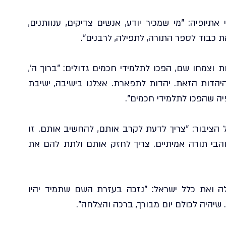
בהמשך עמד הרב על אופיים המיוחד של יהודי אתיופיה: "מי שמכיר יודע, אנשים צדיקים, ענוותנים, 
כבוד לספר התורה, לתפילה, לרבנים".
הרב סיפר כי רבים מבני הקהילה שהגיעו לישיבות וצמחו שם, הפכו לתלמידי חכמים גדולים: "ברוך ה', 
בזכותו של מרן הרב עובדיה זצוק"ל גילינו את היהדות הזאת. יהדות לתפארת. אצלנו בישיבה, ישיבת 
פיה שהפכו לתלמידי חכמים".
בדבריו הדגיש הרב כי ישנה חובה גדולה על כלל הציבור: "צריך לדעת לקרב אותם, להחשיב אותם. זו 
יהדות עם עומק, עם מסורת, עם קדושה. הם אוהבי תורה אמיתיים. צריך לחזק אותם ולתת להם את 
לקראת סיום השיעור בירך הרב את בני הקהילה ואת כלל ישראל: "נזכה בעזרת השם שתמיד יהיו 
יהיה לכולם יום מבורך, ברכה והצלחה".