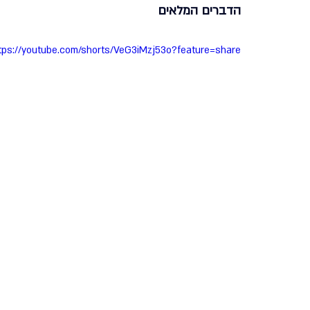
הדברים המלאים
אריה דרעי
מורנו הרב צמח
קרן שותפים
תנועת
tps://youtube.com/shorts/VeG3iMzj53o?feature=share