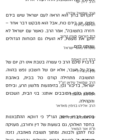
הרב לירן ישי
הרב שמואל אליהו
"הקדוש ברוך הוא הראה לעם ישראל שיש בידם 
ניסים, יש בידם כוח, אבל הוא מבקש דבר אחד – 
הוראה ברורה
חזרה בתשובה", אמר הרב. כאשר עם ישראל לא 
בית הוראה מעיין טהור
תיקן את מעשיו, לא הועילו גם הכוחות הגדולים 
שניתנו להם.
מוסדות מאור ישראל
ברוך דיין האמת
בדבריו סיכם הרב כי עשרה בטבת אינו רק יום של 
אבל על העבר, אלא יום של חשבון נפש בהווה. 
מרן רבנו רה"י
התשובה מתחילה קודם כול בבית, באהבת 
הרב שמואל עידאן זצ"ל
ישראל, בדיבור נקי, בהימנעות מלשון הרע, וביחס 
מתוקן כלפי הסובבים אותנו: בני הבית, השכנים 
רפורמת החשמל
והקהילה.
הרב אליהו בנימין מאדאר
בסיום דבריו חיזק הגר"ל כי דווקא ההתבוננות 
ימי הרחמים והסליחות
בחסד האלוקי, גם בשעות של דין וחורבן, מעניקה 
ת"ת אור המאיר
כוח לתקן ולבנות. ומתוך תשובה מאהבה, נזכה 