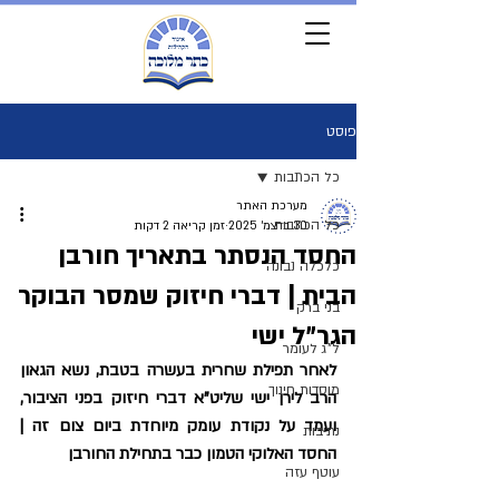
פוסט
כל הכתבות
מערכת האתר
כל הכתבות
30 בדצמ׳ 2025
זמן קריאה 2 דקות
החסד הנסתר בתאריך חורבן
כלכלה נבונה
הבית | דברי חיזוק שמסר הבוקר
בני ברק
הגר"ל ישי
ל"ג לעומר
לאחר תפילת שחרית בעשרה בטבת, נשא הגאון 
מוסדות חינוך
הרב לירן ישי שליט"א דברי חיזוק בפני הציבור, 
ועמד על נקודת עומק מיוחדת ביום צום זה | 
נתיבות
החסד האלוקי הטמון כבר בתחילת החורבן
עוטף עזה