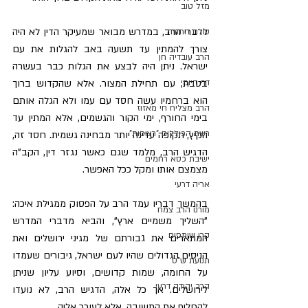
מזל טוב
לדברי הרב, במדרש מבואר שמעיקר הדין לא היה 
עולם התורה
צורך להמתין עד תשעה באב להגלות את עם 
הרב עובדיה חן
ישראל. ניתן היה לבצע את הגלות כבר בעשרה 
בטבת, עם תחילת המצור. אלא שהקדוש ברוך 
דף היומי
הוא ברחמיו עשה חסד עם עמו ולא הגלה אותם 
הרב מצליח חי מאזוז
בימי החורף, ימי הקור והגשמים, אלא המתין עד 
רשת הכוללים "רצופות"
הקיץ, תקופה עדינה יותר מבחינה גשמית. חסד זה, 
הדגיש הרב, מלמד שגם כאשר נגזר דין, הקב"ה 
ישיבת כסא רחמים
מצמצם אותו ומקל ככל האפשר.
אריה דרעי
בהמשך דבריו עמד הרב על הפסוק ממגילת איכה: 
מורנו הרב צמח
"השליך משמיים ארץ", והביא מדברי המדרש 
קרן שותפים
המתארים את גבורתם של מגיני ירושלים ואת 
הניסים הגדולים שהיו לעם ישראל, גיבורים שעמדו 
תנועת ש"ס
על החומה, שמות קדושים, וסיוע עליון שניתן 
הרב יהודה דרעי
לירושלים. אך כל אלה, הדגיש הרב, לא נועדו 
להחליף את התשובה, אלא לעורר אליה.