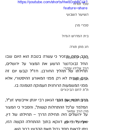
https://youtube.com/shorts/HwI1OgbBC4k?
ספר תורה
feature=share
השיעור השבועי
ספרי מרן
בית המדרש הגדול
חג מתן תורה
הרב פתח והזכיר כי עשרה בטבת הוא היום שבו 
ברוך דיין האמת
החל נבוכדנצר הרשע את המצור על ירושלים, 
הרב אליהו ענקרי
תחילתו של תהליך החורבן. חז"ל קבעו יום זה 
כיום תענית לא רק מפני המאורע ההיסטורי, אלא 
חג שבועות
מפני המשמעות הרוחנית העמוקה הטמונה בו.
ת"ת לחם הביכורים
הרב הביא את דברי הגאון רבי יונתן אייבשיץ זצ"ל, 
מכינה ליש"ק עץ חיים
המלמד ש"כל ההתחלות קשות", והסביר כי המצור 
מרן הרב עמאר
על ירושלים היה תחילת הדרך – תחילתו של דין. 
ואף על פי כן, דווקא בתוך ההתחלה הקשה הזו, 
ישיבת דרכי העיון
ניתן לראות חסד גדול מאת הקדוש ברוך הוא.