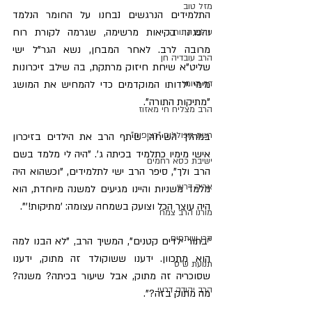
מזל טוב
​התלמידים הנרגשים נבחנו על החומר הנלמד 
והפגינו בקיאות מרשימה, שגרמה לקורת רוח 
עולם התורה
מרובה לרב. לאחר המבחן, נשא הגר"ל ישי 
הרב עובדיה חן
שליט"א שיחת חיזוק מרתקת, בה שילב זיכרונות 
מימי ילדותו המוקדמים כדי להמחיש את המושג 
דף היומי
"מתיקות התורה".
הרב מצליח חי מאזוז
רשת הכוללים "רצופות"
​במהלך השיחה, שיתף הרב את הילדים בזיכרון 
אישי מימיו כתלמיד בכיתה ג'. "היה לי מלמד בשם 
ישיבת כסא רחמים
הרב ולך", סיפר הרב ישי לתלמידים, "וכשהוא היה 
אריה דרעי
מלמד משניות והיינו מגיעים למשנה מיוחדת, הוא 
היה עוצר הכל וצועק בשמחה עצומה: 'מתיקות!'".
מורנו הרב צמח
קרן שותפים
​"בתור ילדים קטנים", המשיך הרב, "לא הבנו למה 
הוא מתכוון. ידענו ששוקולד זה מתוק, ידענו 
תנועת ש"ס
שסוכריה זה מתוק, אבל שיעור בכיתה? משנה? 
הרב יהודה דרעי
מה מתוק בזה?".