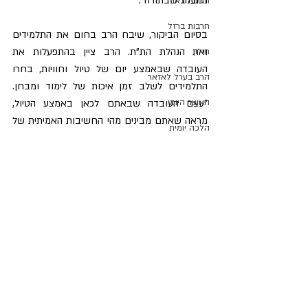
התענוג שבתורה".
תשעה באב
חרבות ברזל
​בסיום הביקור, שיבח הרב בחום את התלמידים 
ואת הנהלת הת"ת. הרב ציין בהתפעלות את 
חולון
העובדה שבאמצע יום של טיול וחוויות, בחרו 
הרב בערל לאזאר
התלמידים לשלב זמן איכות של לימוד ומבחן. 
"עצם העובדה שבאתם לכאן באמצע הטיול, 
האוצר היומי
מראה שאתם מבינים מהי החשיבות האמיתית של 
הלכה יומית
החיים ומהו הדבר שנותן לנו את הכוח האמיתי", 
מדור אור המאיר
חתם הרב את דבריו ובירך את התלמידים שיזכו 
לגדול לתלמידי חכמים מופלגים.
הבחירות לרבנות הראשית
הרב לירן ישי
מרן רבנו עובדיה יוסף זצ"ל
חיצי הצפון
הרב דוד יוסף
פוסטים אחרונים
הצג הכול
הרב יצחק ברדא
בטאון החגים