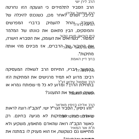
הרב לירן ישי
​הרב הסביר לתלמידים כי הצעקה הזו נחרטה 
הרב שמואל אליהו
בליבו, ושנים לאחר מכן, כשנכנס להיכלה של 
הישיבה והחל להעמיק בדברי המפרשים 
הוראה ברורה
והפוסקים, הבין פתאום את כוונתו של המלמד 
בית הוראה מעיין טהור
המסור. "כשרואים את העומק, את הסברא הישרה, 
את החיבור של הדברים, אז מבינים מהי אותה 
מוסדות מאור ישראל
מתיקות".
ברוך דיין האמת
​בהמשך דבריו, התייחס הרב לשאלה המעסיקה 
מרן רבנו רה"י
רבים: מדוע לא תמיד מרגישים את המתיקות הזו 
הרב שמואל עידאן זצ"ל
בתחילת הדרך? ומדוע לא כל מי שפותח גמרא או 
משנה חש מיד את התענוג?
רפורמת החשמל
הרב אליהו בנימין מאדאר
​"זהו ניסיון", הסביר הגר"ל ישי. "הקב"ה רוצה לראות 
שאדם רציני. המתיקות לא מגיעה בחינם. רק 
ימי הרחמים והסליחות
כאשר הקב"ה רואה שהאדם מתאמץ, משקיע ולא 
ת"ת אור המאיר
מתייאש גם כשקשה, אז הוא מעניק לו במתנה את 