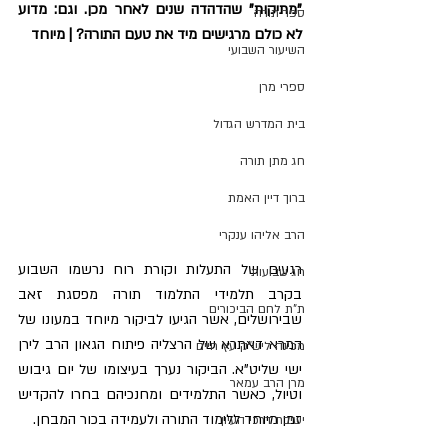
"מתיקות" שהדהדה שנים לאחר מכן. וגם: מדוע 
ספר תורה
לא כולם מרגישים מיד את טעם התורה? | מיוחד
השיעור השבועי
ספרי מרן
בית המדרש הגדול
חג מתן תורה
ברוך דיין האמת
הרב אליהו ענקרי
​רגעים של התעלות וקורת רוח נרשמו השבוע 
חג שבועות
בקרב תלמידי התלמוד תורה מפסגת זאב 
ת"ת לחם הביכורים
שבירושלים, אשר הגיעו לביקור מיוחד במעונו של 
המרא דאתרא של הרצליה פיתוח הגאון הרב לירן 
מכינה ליש"ק עץ חיים
ישי שליט"א. הביקור נערך בעיצומו של יום גיבוש 
מרן הרב עמאר
וטיול, כאשר התלמידים ומחנכיהם בחרו להקדיש 
זמן מיוחד ללימוד התורה ולעמידה בכור המבחן.
ישיבת דרכי העיון