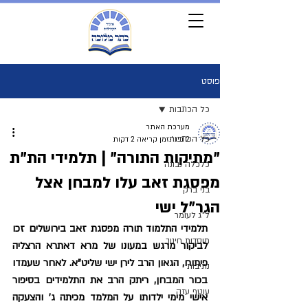
פוסט
כל הכתבות
מערכת האתר
כל הכתבות
2 בינו׳
זמן קריאה 2 דקות
"מתיקות התורה" | תלמידי הת"ת
כלכלה נבונה
מפסגת זאב עלו למבחן אצל
בני ברק
הגר"ל ישי
ל"ג לעומר
​תלמידי התלמוד תורה מפסגת זאב בירושלים זכו 
מוסדות חינוך
לביקור מרגש במעונו של מרא דאתרא הרצליה 
פיתוח, הגאון הרב לירן ישי שליט"א. לאחר שעמדו 
נתיבות
בכור המבחן, ריתק הרב את התלמידים בסיפור 
עוטף עזה
אישי מימי ילדותו על המלמד מכיתה ג' והצעקה 