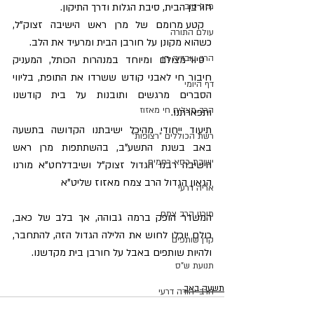
חורבן הבית, סיבת הגלות ודרך התיקון.
מזל טוב
 קטע מרומם של מרן ראש הישיבה זצוק"ל, 
עולם התורה
כשהוא מקונן על חורבן הבית ומרעיד את הלב.
הרב עובדיה חן
 סיור מצולם ומיוחד במנהרות הכותל, המעניק 
חיבור חי לאבני קודש ששרדו את התופת, בליווי 
דף היומי
הסברים מרגשים ותובנות על בית קודשנו 
הרב מצליח חי מאזוז
ותפארתנו.
תיעוד ייחודי מהיכל ישיבתנו הקדושה בתשעה 
רשת הכוללים "רצופות"
באב בשנת התשע"ב, בהשתתפות מרן ראש 
ישיבת כסא רחמים
הישיבה רבנו הגדול זצוק"ל ושיבדלחט"א מורנו 
הגאון הגדול הרב צמח מאזוז שליט"א
אריה דרעי
מורנו הרב צמח
המשדר הופק ברמה גבוהה, אך בלב של כאב, 
כולם יוכלו לחוש את הלילה הגדול הזה, להתחבר, 
קרן שותפים
ולהיות שותפים באבל על חורבן בית מקדשנו.
תנועת ש"ס
תשעה באב
הרב יהודה דרעי