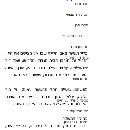
ספר תורה
השיעור השבועי
ספרי מרן
בית המדרש הגדול
חג מתן תורה
בליל תשעה באב, הלילה שבו אנו מציינים את היגון 
ברוך דיין האמת
הגדול על חורבן הבית הגדול והקדוש, שכל דור 
שלא נבנה בימיו כאילו נחרב בימיו, יערך השנה 
הרב אליהו ענקרי
משדר תורני מרומם ומחזק, שישודר כאן באתר.
חג שבועות
המשדר, שיעלה החל מהשעה 21:45 אל תוך 
ת"ת לחם הביכורים
הלילה, יכלול מגוון תכנים שיביאו את אווירת 
מכינה ליש"ק עץ חיים
האבלות והציפייה לגאולה היישר אל לב הצופה.
מרן הרב עמאר
במוקד המשדר:
ישיבת דרכי העיון
 דרשות חיזוק מפי רבני הישיבה, בענייני היום, 