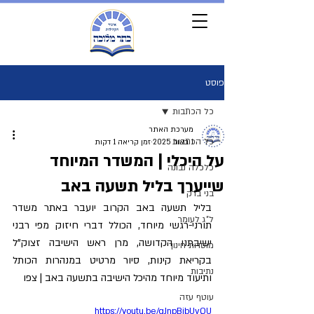
פוסט
כל הכתבות
מערכת האתר
כל הכתבות
1 באוג׳ 2025
זמן קריאה 1 דקות
על היכלי | המשדר המיוחד
כלכלה נבונה
שייערך בליל תשעה באב
בני ברק
בליל תשעה באב הקרוב יועבר באתר משדר 
ל"ג לעומר
תורני-רגשי מיוחד, הכולל דברי חיזוק מפי רבני 
ישיבתנו הקדושה, מרן ראש הישיבה זצוק"ל 
מוסדות חינוך
בקריאת קינות, סיור מרטיט במנהרות הכותל 
נתיבות
ותיעוד מיוחד מהיכל הישיבה בתשעה באב | צפו
עוטף עזה
https://youtu.be/gJnpBibUvQU