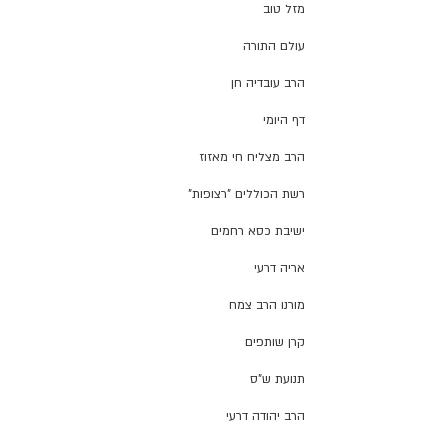
מזל טוב
עולם התורה
הרב עובדיה חן
דף היומי
הרב מצליח חי מאזוז
רשת הכוללים "רצופות"
ישיבת כסא רחמים
אריה דרעי
מורנו הרב צמח
קרן שותפים
תנועת ש"ס
הרב יהודה דרעי