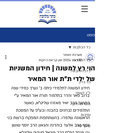
פוסט
כל הכתבות
מערכת האתר
כל הכתבות
12 באוג׳ 2024
זמן קריאה 1 דקות
הוי רץ למשנה | חידון המשניות
כלכלה נבונה
של ילדי ת"ת אור המאיר
בני ברק
חידון המשנה לתלמידי כיתה ב' נערך כמידי שנה 
ל"ג לעומר
ברוב פאר והדר בתלמוד תורה אור המאיר ע"י 
המחנך הרב יאיר מאזוז שליט"א, כאשר 
מוסדות חינוך
התלמידים נבחנים בהבנה ובע"פ על המסכת 
נתיבות
הראשונה שלמדו. בהשתתפות המפקח ברשת בני 
יוסף הרב אלעד בוהדנה והגאון הרב יוסף שושן 
עוטף עזה
וכן מנהל הת"ת הרב מיכאל סעדיה שליט"א.