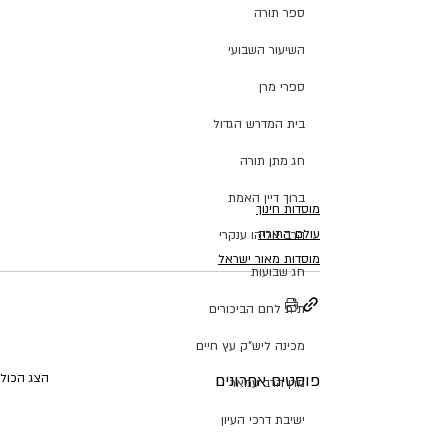
ספר תורה
השיעור השבועי
ספרי מרן
בית המדרש הגדול
חג מתן תורה
ברוך דיין האמת
מוסדות חינוך
עולם התורה
הרב אליהו ענקרי
מוסדות מאור ישראל
חג שבועות
ת"ת לחם הביכורים
מכינה ליש"ק עץ חיים
פוסטים אחרונים
הצג הכול
מרן הרב עמאר
ישיבת דרכי העיון