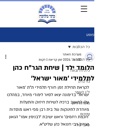
פוסט
כל הכתבות
מערכת האתר
כל הכתבות
12 בנוב׳ 2024
זמן קריאה 1 דקות
הלומד ילד | שיחת הגר"ח כהן
כלכלה נבונה
לתלמידי 'מאור ישראל'
בני ברק
לקראת תחילת זמן חורף תלמידי ת"ת 'מאור 
ל"ג לעומר
ישראל' בדימונה יצאו לסיור לימודי מיוחד, במהלכו 
עלו למושב ברכיה לשיחת חיזוק והתעלות 
מוסדות חינוך
מיוחדת לתינוקות של בית רבן מפי ראש מוסדות 
נתיבות
'חכמת רחמים' וראש ישיבת 'לבנימין אמר' הגאון 
הגדול רבי חננאל כהן שליט"א.
עוטף עזה