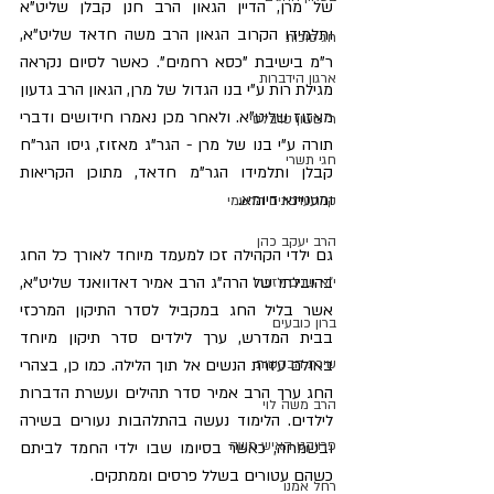
של מרן, הדיין הגאון הרב חנן קבלן שליט"א 
ותלמידו הקרוב הגאון הרב משה חדאד שליט"א, 
חג סוכות
ר"מ בישיבת "כסא רחמים". כאשר לסיום נקראה 
ארגון הידברות
מגילת רות ע"י בנו הגדול של מרן, הגאון הרב גדעון 
מאזוז שליט"א. ולאחר מכן נאמרו חידושים ודברי 
ר' ששון טרבלסי
תורה ע"י בנו של מרן - הגר"ג מאזוז, גיסו הגר"ח 
חגי תשרי
קבלן ותלמידו הגר"מ חדאד, מתוכן הקריאות 
ומעניינא דיומא.
קו העדכונים הרשמי
הרב יעקב כהן
גם ילדי הקהילה זכו למעמד מיוחד לאורך כל החג 
בהובלתו של הרה"ג הרב אמיר דאדוואנד שליט"א, 
י"א שנים לזכרו
אשר בליל החג במקביל לסדר התיקון המרכזי 
ברון כובעים
בבית המדרש, ערך לילדים סדר תיקון מיוחד 
באולם עזרת הנשים אל תוך הלילה. כמו כן, בצהרי 
שירת הבקשות
החג ערך הרב אמיר סדר תהילים ועשרת הדברות 
הרב משה לוי
לילדים. הלימוד נעשה בהתלהבות נעורים בשירה 
פרויקט האיש משה
ובשמחה, כאשר בסיומו שבו ילדי החמד לביתם 
כשהם עטורים בשלל פרסים וממתקים.
רחל אמנו