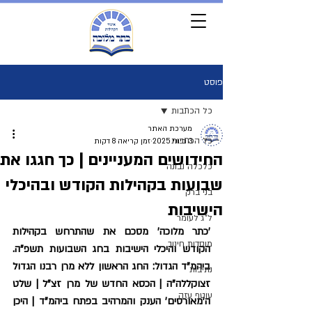
פוסט
כל הכתבות
מערכת האתר
כל הכתבות
3 ביוני 2025
זמן קריאה 8 דקות
החידושים המעניינים | כך חגגו את
כלכלה נבונה
שבועות בקהילות הקודש ובהיכלי
בני ברק
הישיבות
ל"ג לעומר
'כתר מלוכה' מסכם את שהתרחש בקהילות 
מוסדות חינוך
הקודש והיכלי הישיבות בחג השבועות תשפ"ה. 
ביהמ"ד הגדול: החג הראשון ללא מרן רבנו הגדול 
נתיבות
זצוקללה"ה | הכסא החדש של מרן זצ"ל | שלט 
עוטף עזה
ה'מאורסים' הענק והמרהיב בפתח ביהמ"ד | היכן 