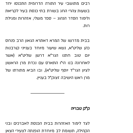
רבים מתושבי עיר התורה הדרומית התכנסו יחד 
בשעות צהרי החג בשורת בתי כנסת בעיר לקריאת 
ולימוד הסדר הנהוג – ספר משלי, אזהרות ומגילת 
רות.
בבית מדרשו של המרא דאתרא הגאון הרב פנחס 
כהן שליט"א, נשא שיעור מיוחד בענייני קורבנות 
יום טוב חתנו הגר"א דרשן שליט"א (אשר 
לאחרונה בנו הי"ו התארס עם נכדת מרן הראשון 
לציון הגר"ד יוסף שליט"א), ובו הביא מתורתו של 
מרן ראש הישיבה זצוק"ל בעניין.
ק"ק טבריה
לצד לימוד האזהרות בבית הכנסת לאברכים ובני 
הקהילה, תשומת לב מיוחדת הופנתה לצעירי הצאן 