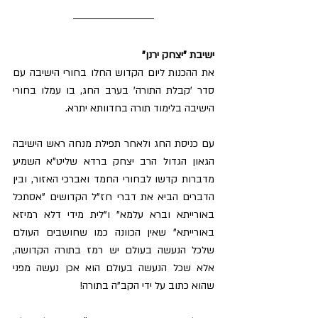
ישיבת "יצחק ירנן"
את ההכנות ליום הקדוש החלו בחורי הישיבה עם 
סדר 'קבלת התורה' בערב החג, בו עמלו בחורי 
הישיבה בלימוד תורה בחדוותא יתרא.
עם כניסת החג ולאחר תפילת מנחה ראש הישיבה 
הגאון הגדול הרב יצחק ברדא שליט"א השמיע 
מדברות קדשו לבחורי החמד ואברכי האזור, ובין 
הדברים הביא את דברי חז"ל הקדושים "אסתכל 
באורייתא וברא עלמא" ו"לית מידי דלא רמיזא 
באורייתא" שאין הכוונה כמו שחושבים העולם 
שלכל הנעשה בעולם יש רמז בתורה הקדושה, 
אלא שכל הנעשה בעולם הוא אכן נעשה מפני 
שהוא כתוב על ידי הקב"ה בתורה!