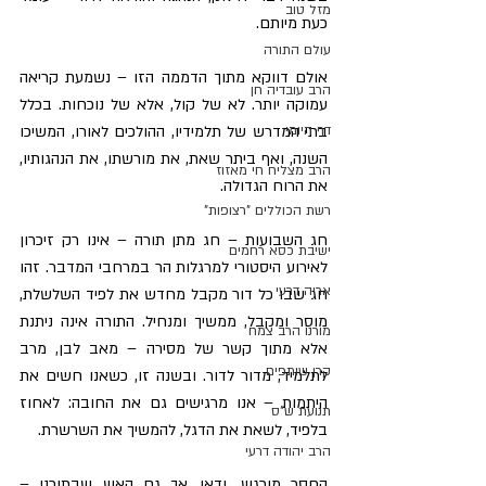
מזל טוב
כעת מיותם.
עולם התורה
אולם דווקא מתוך הדממה הזו – נשמעת קריאה 
הרב עובדיה חן
עמוקה יותר. לא של קול, אלא של נוכחות. בכלל 
בתי המדרש של תלמידיו, ההולכים לאורו, המשיכו 
דף היומי
השנה, ואף ביתר שאת, את מורשתו, את הנהגותיו, 
הרב מצליח חי מאזוז
את הרוח הגדולה.
רשת הכוללים "רצופות"
חג השבועות – חג מתן תורה – אינו רק זיכרון 
ישיבת כסא רחמים
לאירוע היסטורי למרגלות הר במרחבי המדבר. זהו 
אריה דרעי
חג שבו כל דור מקבל מחדש את לפיד השלשלת, 
מוסר ומקבל, ממשיך ומנחיל. התורה אינה ניתנת 
מורנו הרב צמח
אלא מתוך קשר של מסירה – מאב לבן, מרב 
קרן שותפים
לתלמיד, מדור לדור. ובשנה זו, כשאנו חשים את 
היתמות – אנו מרגישים גם את החובה: לאחוז 
תנועת ש"ס
בלפיד, לשאת את הדגל, להמשיך את השרשרת.
הרב יהודה דרעי
החסר מורגש, ודאי. אך גם האש שבתוכנו – 