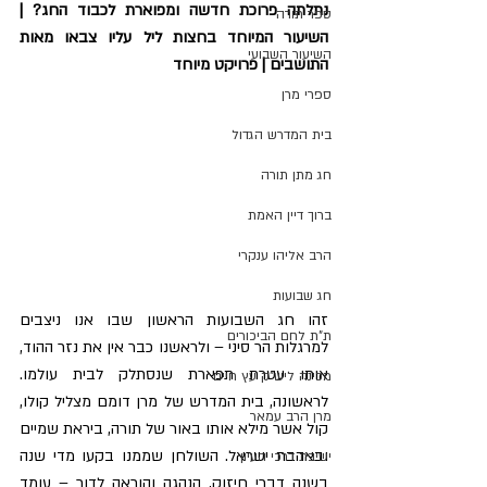
נתלתה פרוכת חדשה ומפוארת לכבוד החג? | 
ספר תורה
השיעור המיוחד בחצות ליל עליו צבאו מאות 
השיעור השבועי
התושבים | פרויקט מיוחד
ספרי מרן
בית המדרש הגדול
חג מתן תורה
ברוך דיין האמת
הרב אליהו ענקרי
חג שבועות
זהו חג השבועות הראשון שבו אנו ניצבים 
ת"ת לחם הביכורים
למרגלות הר סיני – ולראשנו כבר אין את נזר ההוד, 
אותו עטרת תפארת שנסתלק לבית עולמו. 
מכינה ליש"ק עץ חיים
לראשונה, בית המדרש של מרן דומם מצליל קולו, 
מרן הרב עמאר
קול אשר מילא אותו באור של תורה, ביראת שמיים 
ובאהבת ישראל. השולחן שממנו בקעו מדי שנה 
ישיבת דרכי העיון
בשנה דברי חיזוק, הנהגה והוראה לדור – עומד 