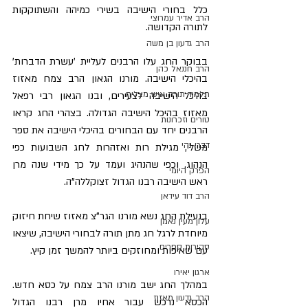
כלל בחורי הישיבה בשירי כמיהה והשתוקקות 
הרב אדיר עמרוצי
לתורה הקדושה.
הרב גדעון בן משה
בבוקר החג עלו הרבנים לעליית 'עשרת הדברות' 
הרב חננאל כהן
בהיכלי הישיבה. מורנו הגאון הרב צמח מאזוז 
תלמוד תורה איש מצליח
בהיכל הישיבה לצעירים, ובנו הגאון רבי רפאל 
מאזוז בהיכל הישיבה הגדולה. בצהרי החג קראו 
טורים וזכרונות
הרבנים יחד עם הבחורים בהיכלי הישיבה את ספר 
דברי נהי
משלי, מגילת רות ואזהרות לחג השבועות כפי 
הנהוג, וכפי שהנהיג ועמד על כך מידי שנה מרן 
הפרק היומי
ראש הישיבה רבנו הגדול זצוקללה"ה.
הרב דוד עידאן
בנעילת החג נשא מורנו הגר"צ מאזוז שיחת חיזוק 
עלון מעין נאמן
מיוחדת לרגל חג מתן תורה לבחורי הישיבה, שיצאו 
סקירות ספרים
עם שאיפות ומחוזקים ביותר להמשך זמן קיץ.
ארגון יאירו
במהלך החג ישב מורנו הרב צמח על כסא חדש. 
הרב גדעון מאזוז
הכסא נרכש עבור אחיו מרן רבנו הגדול 