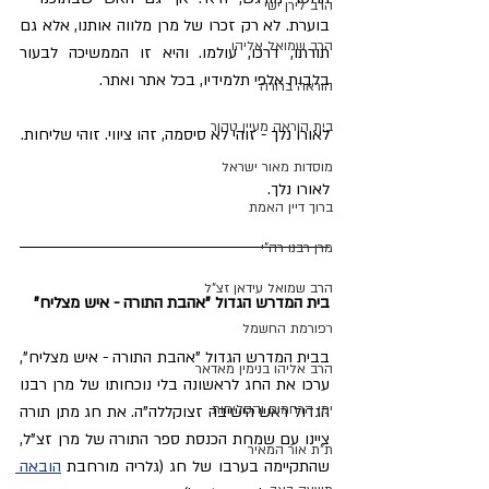
הרב לירן ישי
בוערת. לא רק זכרו של מרן מלווה אותנו, אלא גם 
הרב שמואל אליהו
תורתו, דרכו, עולמו. והיא זו הממשיכה לבעור 
בלבות אלפי תלמידיו, בכל אתר ואתר.
הוראה ברורה
בית הוראה מעיין טהור
לאורו נלך - זוהי לא סיסמה, זהו ציווי. זוהי שליחות.
מוסדות מאור ישראל
לאורו נלך.
ברוך דיין האמת
מרן רבנו רה"י
הרב שמואל עידאן זצ"ל
בית המדרש הגדול "אהבת התורה - איש מצליח"
רפורמת החשמל
בבית המדרש הגדול "אהבת התורה - איש מצליח", 
הרב אליהו בנימין מאדאר
ערכו את החג לראשונה בלי נוכחותו של מרן רבנו 
ימי הרחמים והסליחות
הגדול ראש הישיבה זצוקללה"ה. את חג מתן תורה 
ציינו עם שמחת הכנסת ספר התורה של מרן זצ"ל, 
ת"ת אור המאיר
שהתקיימה בערבו של חג (גלריה מורחבת 
הובאה 