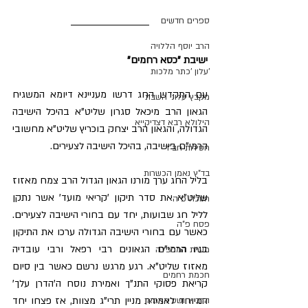
ספרים חדשים
הרב יוסף הללויה
ישיבת "כסא רחמים"
'עלון 'כתר מלכות
עם התקדש החג דרשו מעניינא דיומא המשגיח 
מקבץ עלוני השבת
הגאון הרב מיכאל סגרון שליט"א בהיכל הישיבה 
הילולא רבא דצדיקייא
הגדולה, והגאון הרב יצחק בוכריץ שליט"א מחשובי 
הרמי"ם בישיבה, בהיכל הישיבה לצעירים.
חסידות חב"ד
בד"ץ נאמן הכשרות
בליל החג ערך מורנו הגאון הגדול הרב צמח מאזוז 
שליט"א את סדר תיקון 'קריאי מועד' אשר נתקן 
חנוכה פ"ה
לליל חג שבועות, יחד עם בחורי הישיבה לצעירים. 
פסח פ"ה
כאשר עם בחורי הישיבה הגדולה ערכו את התיקון 
בניו הרמי"ם הגאונים רבי רפאל ורבי עובדיה 
מערת המכפלה
מאזוז שליט"א. רגע מרגש נרשם כאשר בין סיום 
חכמת רחמים
קריאת פסוקי התנ"ך ואמירת נוסח ה'הדרן עלך' 
המיוחד לאמירת מניין תרי"ג מצוות, אז פצחו יחד 
הרב יהושע מאמאן