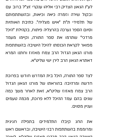
לע"נ הגאון הצדיק רבי אליהו ענקרי זצ"ל ברוב עם 
ובקול שירה וזמרה כיאה וכיאות, ובהשתתפותם 
של תלמידי ת"ת "איש מצליח". כתיבת האותיות 
וסיום הספר נערכה בהרצליה פיתוח, בקהילת "היכל 
מרדכי" שתרמו את ספר התורה, וקיימו מעמד 
מפואר לקראת הכנסתו להיכל הישיבה בהשתתפות 
מורנו הגאון הגדול הרב צמח מאזוז וחתנו המרא 
דאתרא הגאון הרב לירן ישי שליט"א.
לצד ספר התורה, היכל בית המדרש חודש בפרוכת 
חדשה ומרהיבה בהוראתו של מורנו הגאון הגדול 
הרב צמח מאזוז שליט"א, זאת לאחר משך כמה 
שנים בהם עמד ההיכל ללא פרוכת, מכמה טעמים 
ועניין מסוים.
את החג קיבלו התלמידים בתפילה חגיגית 
ומרוממת בהשתתפות רבני הישיבה, ובראשם ראש 
הישיבה הגאון הרב מרדכי מאזוז שליט"א. לאורך 