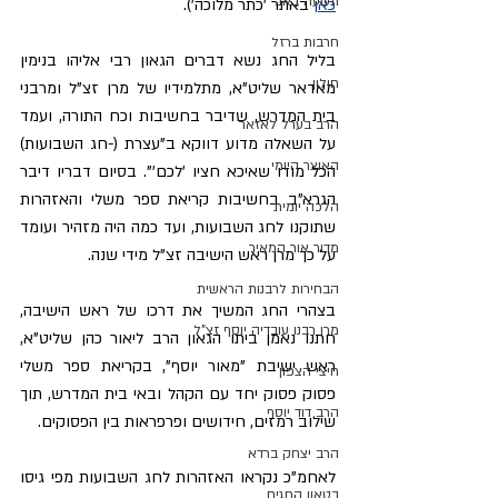
תשעה באב
כאן
 באתר 'כתר מלוכה').
חרבות ברזל
בליל החג נשא דברים הגאון רבי אליהו בנימין 
חולון
מאדאר שליט"א, מתלמידיו של מרן זצ"ל ומרבני 
בית המדרש, שדיבר בחשיבות וכח התורה, ועמד 
הרב בערל לאזאר
על השאלה מדוע דווקא ב"עצרת (-חג השבועות) 
האוצר היומי
הכל מודו שאיכא חציו 'לכם'". בסיום דבריו דיבר 
הגרא"ב בחשיבות קריאת ספר משלי והאזהרות 
הלכה יומית
שתוקנו לחג השבועות, ועד כמה היה מזהיר ועומד 
מדור אור המאיר
על כך מרן ראש הישיבה זצ"ל מידי שנה.
הבחירות לרבנות הראשית
בצהרי החג המשיך את דרכו של ראש הישיבה, 
מרן רבנו עובדיה יוסף זצ"ל
חתנו נאמן ביתו הגאון הרב ליאור כהן שליט"א, 
ראש ישיבת "מאור יוסף", בקריאת ספר משלי 
חיצי הצפון
פסוק פסוק יחד עם הקהל ובאי בית המדרש, תוך 
הרב דוד יוסף
שילוב רמזים, חידושים ופרפראות בין הפסוקים.
הרב יצחק ברדא
לאחמ"כ נקראו האזהרות לחג השבועות מפי גיסו 
בטאון החגים