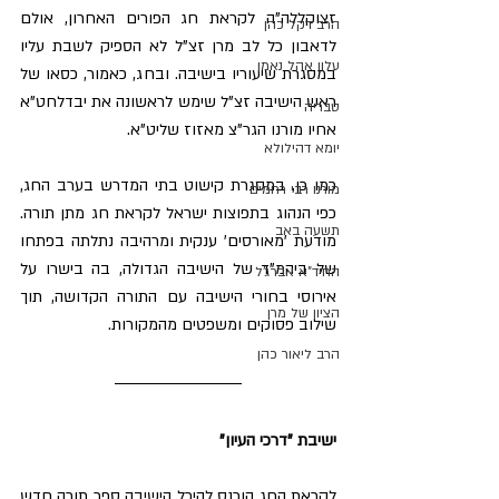
זצוקללה"ה לקראת חג הפורים האחרון, אולם 
הרב דקל כהן
לדאבון כל לב מרן זצ"ל לא הספיק לשבת עליו 
עלון אהל נאמן
במסגרת שיעוריו בישיבה. ובחג, כאמור, כסאו של 
ראש הישיבה זצ"ל שימש לראשונה את יבדלחט"א 
טבריה
אחיו מורנו הגר"צ מאזוז שליט"א.
יומא דהילולא
כמו כן, במסגרת קישוט בתי המדרש בערב החג, 
מורנו רבי רחמים
כפי הנהוג בתפוצות ישראל לקראת חג מתן תורה. 
תשעה באב
מודעת 'מאורסים' ענקית ומרהיבה נתלתה בפתחו 
של ביהמ"ד של הישיבה הגדולה, בה בישרו על 
החיד"א אברג'ל
אירוסי בחורי הישיבה עם התורה הקדושה, תוך 
הציון של מרן
שילוב פסוקים ומשפטים מהמקורות.
הרב ליאור כהן
ישיבת "דרכי העיון"
לקראת החג הוכנס להיכל הישיבה ספר תורה חדש 