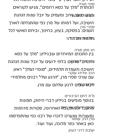
ספר תורה
הכותרת "מלך על כסא רחמים", מגיש לקוראים 
מבט פנימי, רחב ומעמיק על יובל שנות הנהגת 
השיעור השבועי
הישיבה, ועל דמותו של מרן כפי שהתגלתה לאורך 
ספרי מרן
השנים: בפסיקה, בעיון, בחינוך, וביחס האישי לכל 
תלמיד ותלמיד.
בית המדרש הגדול
חג מתן תורה
בין התכנים המיוחדים שבגיליון: "מלך על כסא 
רחמים" פרקים בלתי ידועים על יובל שנות הנהגת 
ברוך דיין האמת
הישיבה והעמדת תלמידים, "סופרי המלך" ראיון 
הרב אליהו ענקרי
עם עורכי ספרי מרן, "הרגע שלי" רבנים מתלמידי 
חג שבועות
רבנו שבים לרגע שלהם עם מרן.
ת"ת לחם הביכורים
בנוסף מופיעים בגיליון דברי חיזוק, תמונות 
מכינה ליש"ק עץ חיים
מהעבר ומהתקופה האחרונה, סקירות מיוזמות 
ומעצרות שנערכו לזכרו של רבנו כפי שהתפרסמו 
מרן הרב עמאר
כאן באתר כתר מלוכה, ועוד ועוד.
ישיבת דרכי העיון