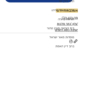
הרב לירן ישי
הרב שמואל אליהו
אשכבתיה דרבי
מרן רבנו רה"י
הוראה ברורה
'עלון 'כתר מלכות
בית הוראה מעיין טהור
ישיבת כסא רחמים
מוסדות מאור ישראל
ברוך דיין האמת
מרן רבנו רה"י
פוסטים אחרונים
הצג הכול
הרב שמואל עידאן זצ"ל
רפורמת החשמל
הרב אליהו בנימין מאדאר
ימי הרחמים והסליחות
ת"ת אור המאיר