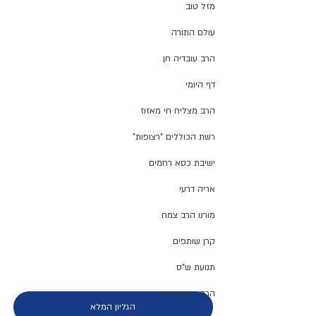
מזל טוב
עולם התורה
הרב עובדיה חן
דף היומי
הרב מצליח חי מאזוז
רשת הכוללים "רצופות"
ישיבת כסא רחמים
אריה דרעי
מורנו הרב צמח
קרן שותפים
תנועת ש"ס
הרב יהודה דרעי
הגליון המלא