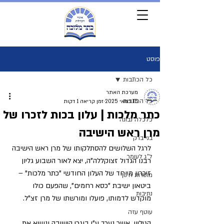
פוסט
כל הכתבות
מערכת האתר
כל הכתבות
15 במאי 2025
זמן קריאה 1 דקות
כתר מלכות | עלון בכות לזכרו של
כלכלה נבונה
מרן ראש הישיבה
בני ברק
לרגל השלושים להסתלקותו של מרן ראש הישיבה 
ל"ג לעומר
רבנו הגדול זצוקללה"ה, יצא לאור השבוע גליון 
זיכרון מיוחד של העלון החודשי "כתר מלכות" – 
מוסדות חינוך
ביטאון ישיבת "כסא רחמים", שהפעם כולו 
נתיבות
מוקדש לדמותו, פועלו ומורשתו של מרן זצ"ל.
עוטף עזה
הגיליון, אשר נערך ע"י בוגרי הישיבה ונושא את 