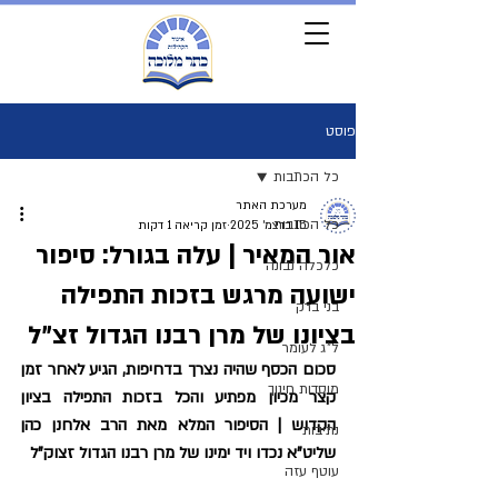
פוסט
כל הכתבות
מערכת האתר
כל הכתבות
15 בדצמ׳ 2025
זמן קריאה 1 דקות
אור המאיר | עלה בגורל: סיפור
כלכלה נבונה
ישועה מרגש בזכות התפילה
בני ברק
בציונו של מרן רבנו הגדול זצ"ל
ל"ג לעומר
סכום הכסף שהיה נצרך בדחיפות, הגיע לאחר זמן 
מוסדות חינוך
קצר מכיון מפתיע והכל בזכות התפילה בציון 
הקדוש | הסיפור המלא מאת הרב אלחנן כהן 
נתיבות
שליט"א נכדו ויד ימינו של מרן רבנו הגדול זצוק"ל
עוטף עזה