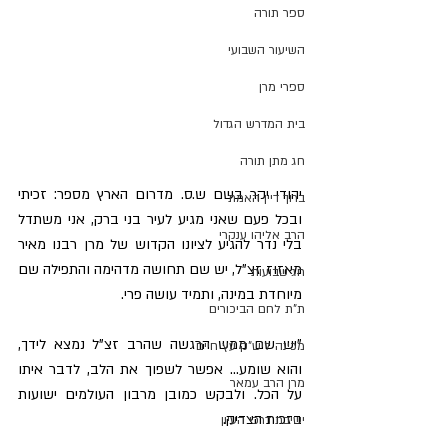
ספר תורה
השיעור השבועי
ספרי מרן
בית המדרש הגדול
חג מתן תורה
יהודי יקר בשם ש.ס. מדרום הארץ מספר: זכיתי 
ברוך דיין האמת
ובכל פעם שאני מגיע לעיר בני ברק, אני משתדל 
הרב אליהו ענקרי
בלי נדר להגיע לציונו הקדוש של מרן רבנו מאיר 
מאזוז זצ"ל, יש שם תחושה מדהימה והתפילה שם 
חג שבועות
מיוחדת במינה, ותמיד עושה פרי.
ת"ת לחם הביכורים
"יש שם ממש הרגשה שהרב זצ"ל נמצא לידך, 
מכינה ליש"ק עץ חיים
והוא שומע... אפשר לשפוך את הלב, לדבר איתו 
מרן הרב עמאר
על הכל. ולבקש כמובן מרבון העולמים ישועות 
בזכות הצדיק.
ישיבת דרכי העיון