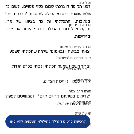
מזל טוב
לפני תקופה הוצרכתי סכום כסף מסויים, ולשם כך 
קניתי מספר כרטיסי הגרלה למוסדות 'ברכת השם' 
עולם התורה
בנתיבות, והתפללתי על כך בציונו של מרן, 
הרב עובדיה חן
וביקשתי לזכות בהגרלה בכסף אותו אני צריך 
בדחיפות.
דף היומי
הרב מצליח חי מאזוז
יצאתי בביטחון ובאמונה שלמה שתפילתי תשמע.
רשת הכוללים "רצופות"
וברוך השם נשמעה תפילתי וזכיתי בפרס הגדול.
ישיבת כסא רחמים
אריה דרעי
אין לי ספק - זו זכות הצדיק. 
מורנו הרב צמח
"צדיקים במיתתם קרויים חיים" - וממשיכים לפעול 
קרן שותפים
ישועות לעם ישראל.
תנועת ש"ס
לרכישת כרטיס הגרלה להילולא השנתית לחץ כאן
הרב יהודה דרעי