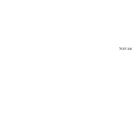
צג הכול