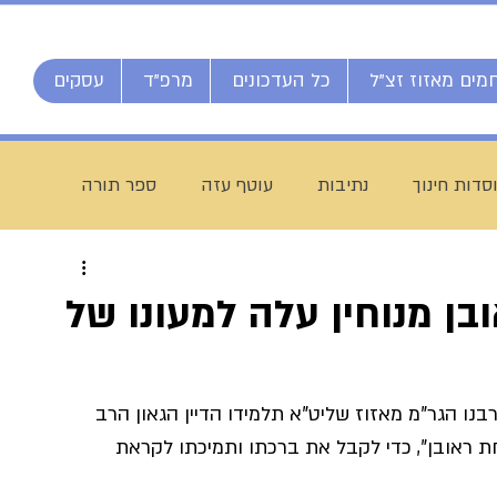
מים מאזוז זצ"ל
כל העדכונים
מרפ"ד
עסקים
סדות חינוך
נתיבות
עוטף עזה
ספר תורה
חג מתן תורה
ברוך דיין האמת
הרב אליהו ענקרי
ובן מנוחין עלה למעונו של
ם
מרן הרב עמאר
ישיבת דרכי העיון
מזל טוב
נו הגר"מ מאזוז שליט"א תלמידו הדיין הגאון הרב 
ת ראובן", כדי לקבל את ברכתו ותמיכתו לקראת 
יח חי מאזוז
רשת הכוללים "רצופות"
ישיבת כסא רחמים