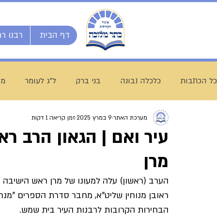
דף הבית
רבנו רח
כל הכתבות
כלכלה נבונה
בני ברק
ל"ג לעומר
מו
מערכת האתר
9 במרץ 2025
זמן קריאה 1 דקות
השיעור השבועי
ספרי מרן
בית המדרש הגדול
עיר ואם | הגאון הרב רא
מרן
חג שבועות
ת"ת לחם הביכורים
מכינה ליש"ק עץ חיי
הערב (ראשון) עלה למעונו של מרן ראש הישיבה רב
ראובן מנוחין שליט"א, מחבר סדרת הספרים "מנח
עולם התורה
הרב עובדיה חן
דף היומי
הרב מצל
הבחירות הקרובות לרבנות העיר בית שמש.