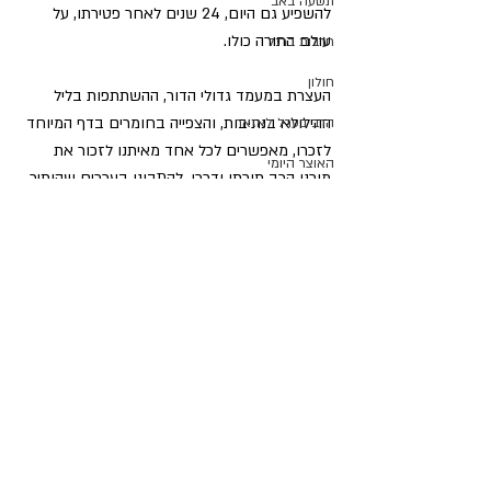
תשעה באב
להשפיע גם היום, 24 שנים לאחר פטירתו, על 
עולם התורה כולו.
חרבות ברזל
חולון
העצרת במעמד גדולי הדור, ההשתתפות בליל 
ההילולא בנתיבות, והצפייה בחומרים בדף המיוחד 
הרב בערל לאזאר
לזכרו, מאפשרים לכל אחד מאיתנו לזכור את 
האוצר היומי
מורנו הרב תורתו ודרכו, להתבונן בערכים שהותיר 
לנו ולשאוב חיזוק והדרכה ממורשתו הגדולה.
הלכה יומית
הרב משה לוי
מדור אור המאיר
פרויקט האיש משה
הבחירות לרבנות הראשית
מרן רבנו עובדיה יוסף זצ"ל
חיצי הצפון
פוסטים אחרונים
הצג הכול
הרב דוד יוסף
הרב יצחק ברדא
בטאון החגים