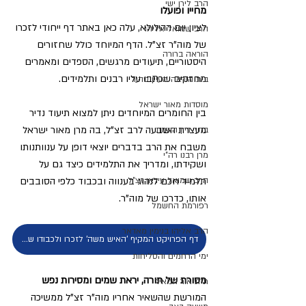
הרב לירן ישי
מחייו ופועלו
לציון יום ההילולא, עלה כאן באתר דף ייחודי לזכרו 
הרב שמואל אליהו
של מוה"ר זצ"ל. הדף המיוחד כולל שחזורים 
הוראה ברורה
היסטוריים, תיעודים מרגשים, הספדים ומאמרים 
מחזקים שכתבו עליו רבנים ותלמידים.
בית הוראה מעיין טהור
מוסדות מאור ישראל
בין החומרים המיוחדים ניתן למצוא תיעוד נדיר 
מעצרת השבעה לרב זצ"ל, בה מרן מאור ישראל 
ברוך דיין האמת
משבח את הרב בדברים יוצאי דופן על ענוותנותו 
מרן רבנו רה"י
ושקידתו, ומדריך את התלמידים כיצד גם על 
תלמיד חכם לנהוג בענווה ובכבוד כלפי הסובבים 
הרב שמואל עידאן זצ"ל
אותו, כדרכו של מוה"ר.
רפורמת החשמל
הרב אליהו בנימין מאדאר
דף הפרויקט המקיף 'האיש משה' לזכרו ולכבודו של מורנו הרב זצ"ל
ימי הרחמים והסליחות
מסורת של תורה, יראת שמים ומסירות נפש
ת"ת אור המאיר
המורשת שהשאיר אחריו מוה"ר זצ"ל ממשיכה 