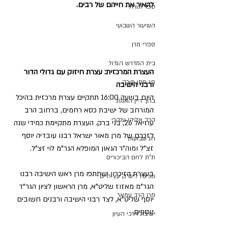
להאיר את חייהם של רבים.
ספר תורה
השיעור השבועי
ספרי מרן
בית המדרש הגדול
העצרת המרכזית: עצרת חיזוק עם גדולי הדור 
חג מתן תורה
ורבני הישיבה 
היום בשעה 16:00 תתקיים עצרת מרכזית בהיכל 
ברוך דיין האמת
המורחב של ישיבת כסא רחמים, ברחוב הרב 
הרב אליהו ענקרי
עוזיאל 26, בני ברק. העצרת מתקיימת כמידי שנה 
לזכרם של מרן מאור ישראל רבנו עובדיה יוסף 
חג שבועות
זצ"ל ומוה"ר הגאון המופלא הגר"מ לוי זצ"ל.
ת"ת לחם הביכורים
בעצרת הזיכרון ישתתפו מרן ראש הישיבה רבנו 
מכינה ליש"ק עץ חיים
הגר"מ מאזוז שליט"א, מרן הראשון לציון הגר"ד 
מרן הרב עמאר
יוסף שליט"א, לצד רבני הישיבה ורבנים חשובים 
נוספים.
ישיבת דרכי העיון