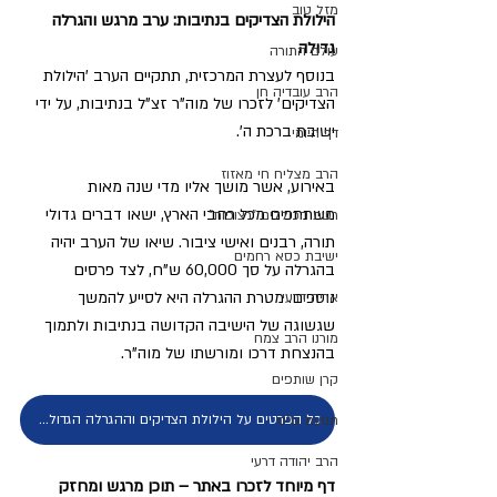
מזל טוב
הילולת הצדיקים בנתיבות: ערב מרגש והגרלה 
גדולה 
עולם התורה
בנוסף לעצרת המרכזית, תתקיים הערב 'הילולת 
הרב עובדיה חן
הצדיקים' לזכרו של מוה"ר זצ"ל בנתיבות, על ידי 
ישיבת ברכת ה'.
דף היומי
הרב מצליח חי מאזוז
באירוע, אשר מושך אליו מדי שנה מאות 
משתתפים מכל רחבי הארץ, ישאו דברים גדולי 
רשת הכוללים "רצופות"
תורה, רבנים ואישי ציבור. שיאו של הערב יהיה 
ישיבת כסא רחמים
בהגרלה על סך 60,000 ש"ח, לצד פרסים 
נוספים. מטרת ההגרלה היא לסייע להמשך 
אריה דרעי
שגשוגה של הישיבה הקדושה בנתיבות ולתמוך 
מורנו הרב צמח
בהנצחת דרכו ומורשתו של מוה"ר.
קרן שותפים
כל הפרטים על הילולת הצדיקים וההגרלה הגדולה שתתקיים היום בערב
תנועת ש"ס
הרב יהודה דרעי
דף מיוחד לזכרו באתר – תוכן מרגש ומחזק 