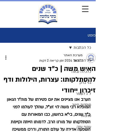
פוסט
כל הכתבות
מערכת האתר
כל הכתבות
11 בנוב׳ 2024
זמן קריאה 2 דקות
האיש משה | כ"ד שנים
כלכלה נבונה
להסתלקותו: עצרות, הילולות ודף
בני ברק
זיכרון ייחודי
ל"ג לעומר
הערב אנו מציינים את יום פטירתו של מוה"ר הגאון 
מוסדות חינוך
המופלא רבי משה לוי זצ"ל, שהלך לעולמו לפני 
כ"ד שנים, בי"א בחשון, כבו המאורות עם 
נתיבות
הסתלקותו של מורנו הרב. לדמותו הייתה וקיימת 
עוטף עזה
השפעה אדירה על עולם התורה, ודרכו ממשיכה 