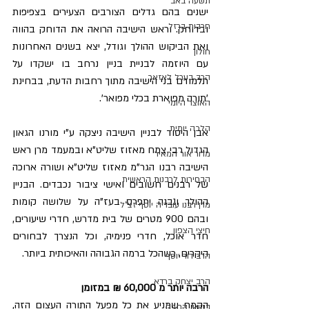
תשעה באב
ישנים בהם גדלים הצורבים הצעירים בצפיפות 
חרבות ברזל
ובדוחק. וראש הישיבה הרואה את הדוחק בהווה 
ואת הביקוש ההולך וגודל, יצא בשנים האחרונות 
חולון
עם היוזמה לבניית בניין נרחב בו ישקדו על 
הרב בערל לאזאר
תלמודם בני הישיבה מתוך רחבות הדעת, בבחינת 
'תורה מפוארת בכלי מפואר'.
האוצר היומי
הלכה יומית
אבן היסוד לבניין הישיבה ניצקה ע"י מורנו הגאון 
הגדול רבי צמח מאזוז שליט"א ובמעמד מרן ראש 
מדור אור המאיר
הישיבה רבנו הגר"מ מאזוז שליט"א ושורה ארוכה 
הבחירות לרבנות הראשית
של רבנים חשובים ואישי ציבור נכבדים. הבניין 
ההולך ונבנה יתפרס בעז"ה על שלושה קומות 
מרן רבנו עובדיה יוסף זצ"ל
ובהם 900 מטרים של בית מדרש, חדרי שיעורים, 
חיצי הצפון
חדר אוכל, חדרי פנימיה, וכל הנצרך לבחורים 
היקרים, כשהכל ברמה הגבוהה והאיכותית ביותר.
הרב דוד יוסף
הרב יצחק ברדא
הרבה יותר מ 60,000 ₪ במזומן
הקמח שמניע את כל מפעל התורה העצום הזה, 
בטאון החגים