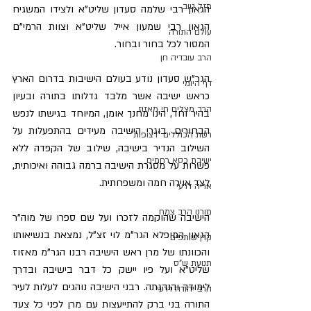
מזל טוב
הגאון רבי שלמה סעדון שליט"א ולצידו המשגיח 
הגאון רבי שמעון אייל שליט"א וצוות הרמי"ם 
עולם התורה
המסור לכל בחור ובחור.
הרב עובדיה חן
הגר"ש סעדון נודע בעולם הישיבות בדרום הארץ 
דף היומי
כראש ישיבה אשר מלבד גדלותו בתורה ובעיון 
הרב מצליח חי מאזוז
בהיר וחד, הינו מחנך אומן, המיוחד בגישתו לנפש 
הבחורים. בוגרי הישיבה מעידים בהתפעלות על 
רשת הכוללים "רצופות"
השילוב הנדיר בישיבה, שילוב של הקפדה ללא 
ישיבת כסא רחמים
פשרות על מסגרת הישיבה ברמה גבוהה ואיכותית, 
לצד אוירה חמה ומשפחתית.
אריה דרעי
מורנו הרב צמח
הישיבה שהוקמה לזכרו ועל שם ספרו של מוה"ר 
הגאון המופלא הגר"מ לוי זצ"ל, נמצאת בנשיאותו 
קרן שותפים
והכוונתו של מרן ראש הישיבה רבנו הגר"מ מאזוז 
תנועת ש"ס
שליט"א ועל פיו יישק כל דבר בישיבה ובדרך 
לימודה והנהגתה. רבני הישיבה נוהגים לעלות לעיר 
הרב יהודה דרעי
התורה בני ברק להתייעצות עם מרן לפני כל צעד 