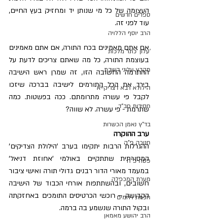
העצומה של כל מי שנותן יד ומחזיק בעץ החיים, 
ספרים חדשים
עוד לפני זה.
הרב יוסף הללויה
אם אתם מאמינים בכח התורה, אם אתם מאמינים 
'עלון 'כתר מלכות
בעוצמת התורה, כל מה שאתם צריכים לדעת על 
מקבץ עלוני השבת
ההתרמה החשובה הזו, זה שמרן ראש הישיבה 
בירך את הכל התורמים לישיבה בברכה שיזכו 
הילולא רבא דצדיקייא
לקבל פי עשרה מתרומתם. ככה בפשטות. כמה 
חסידות חב"ד
שתרמת - פי עשרה. לא שווה?
בד"ץ נאמן הכשרות
ערב ההוקרה
חנוכה פ"ה
ההגרלות הרבות יתקימו בערב 'הילולת הצדיקים' 
המסורתית שתתקיים באולמי 'אחוזת דניאל' 
פסח פ"ה
במעמד מאורי הדור רבנים גדולי תורה ואישי ציבור 
מערת המכפלה
חשובים, ובהשתתפות אורחי הכבוד של הישיבה 
הקדושה – רוכשי הכרטיסים התומכים באחזקתה 
חכמת רחמים
ובקול התורה שנשמע בה ברמה.
הרב יהושע מאמאן