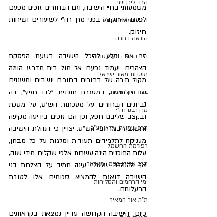
הרב לירן ישי
משמעותי בחיי הישיבה, וגם הבחורים זוכים מפעם 
לפעם להתקבל בפני מרן רה"י לשיעורים ושיחות 
הרב שמואל אליהו
חיזוק.
הוראה ברורה
זר אם יקלע להיכל הישיבה בשעת הפסקת 
בית הוראה מעיין טהור
הצהרים, יעמוד נפעם אל מול בית מדרש הומה 
מוסדות מאור ישראל
מקול תורה של בחורים בחורים יושבים ומשננים 
את תלמודם, במסגרת תוכנית "לבו חפץ", בה 
ברוך דיין האמת
נבחנים הבחורים על מסכתות הש"ס, על מסכת 
מרן רבנו רה"י
ובקצב שליבם חפץ, וכך הם זוכים בידיעה מקיפה 
וחשובה במרחבי הש"ס. יצויין כי הנהלת הישיבה 
הרב שמואל עידאן זצ"ל
מעניקה לתלמידים תעודות ומלגות על כל מבחן, 
רפורמת החשמל
עלות התוכנית הינה עשרות אלפי שקלים מידי שנה, 
הרב אליהו בנימין מאדאר
אך ההנהלה ששמה עינה תמיד על הצלחת בני 
הישיבה דואגת להמציא סכומים אלו לטובת 
ימי הרחמים והסליחות
התעלותם.
ת"ת אור המאיר
כיום, הישיבה הקדושה עדיין נמצאת בקראוונים 