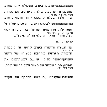
המשתתפים הרבים בערב ההילולא ייהנו מערב 
הרב אדיר עמרוצי
מושקע וגדוש סביב שולחנות ערוכים עם סעודת 
הרב גדעון בן משה
שף חגיגית בעלת קונספט ייחודי ומפואר. ערב 
קדוש המוקדש לביסוס הישיבה ולזכרם של רחל 
הרב חננאל כהן
אמנו ע"ה, מרן מאור ישראל רבנו עובדיה יוסף 
תלמוד תורה איש מצליח
זצ"ל ומוה"ר הגאון המופלא הגר"מ לוי זצ"ל.
טורים וזכרונות
על השירה והזמרה בערב קדוש זה מופקדת 
דברי נהי
תזמורת מזרחית מורחבת בניצוחו של הזמר 
והפייטן אופיר סלומון שינעים למשתתפים את 
הפרק היומי
האירוע מתוך שמחה של מצווה ולכבודה של תורה.
הרב דוד עידאן
בשיחה שקיימנו עם צוות ההפקה של הערב 
עלון מעין נאמן
המיוחד, נחשף בפנינו כי לצד האירוע המפואר עליו 
סקירות ספרים
עמלים כבר תקופה, תוצג בערב ההילולא תערוכה 
ארגון יאירו
ייחודית על בניין הישיבה. יותר מכך הם לא הסכימו 
לפרט, אך אנו מבינים כי לא מדובר ב'עוד מיצג' 
הרב גדעון מאזוז