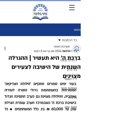
פוסט
כל הכתבות
מערכת האתר
כל הכתבות
6 בנוב׳ 2024
זמן קריאה 3 דקות
ברכת ה' היא תעשיר | ההגרלה
כלכלה נבונה
השנתית של הישיבה לצעירים
בני ברק
מצוינים
ל"ג לעומר
בעוד ימים ספורים תתקיים 'הילולת הצדיקים' 
מוסדות חינוך
המסורתית בהשתתפות גדולי התורה לומדיה 
ואוהביה, ההילולה מצוינת גם כערב התמיכה הגדול 
נתיבות
בישיבת ברכת ה' כשבמרכז הערב עומדת הגרלת 
עוטף עזה
ענק על 60,000 ₪ בין כלל המשתתפים 
 כל 
●