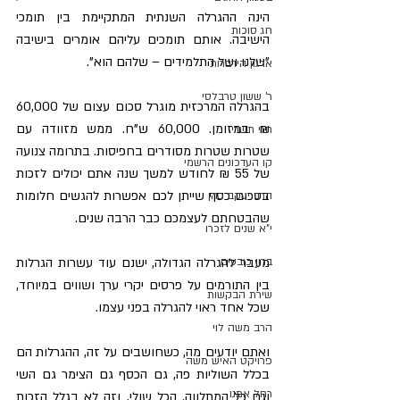
הינה ההגרלה השנתית המתקיימת בין תומכי 
חג סוכות
הישיבה. אותם תומכים עליהם אומרים בישיבה 
"שלנו ושל התלמידים – שלהם הוא".
ארגון הידברות
ר' ששון טרבלסי
בהגרלה המרכזית מוגרל סכום עצום של 60,000 
₪ במזומן. 60,000 ש"ח. ממש מזוודה עם 
חגי תשרי
שטרות שטרות מסודרים בחפיסות. בתרומה צנועה 
קו העדכונים הרשמי
של 55 ₪ לחודש למשך שנה אתם יכולים לזכות 
בסכום כסף שייתן לכם אפשרות להגשים חלומות 
הרב יעקב כהן
שהבטחתם לעצמכם כבר הרבה שנים.
י"א שנים לזכרו
מעבר להגרלה הגדולה, ישנם עוד עשרות הגרלות 
ברון כובעים
בין התורמים על פרסים יקרי ערך ושווים במיוחד, 
שירת הבקשות
שכל אחד ראוי להגרלה בפני עצמו.
הרב משה לוי
ואתם יודעים מה, כשחושבים על זה, ההגרלות הם 
פרויקט האיש משה
בכלל השוליות פה, גם הכסף גם הצימר גם השי 
רחל אמנו
וגם כל המתלווה. הכל שולי. וזה לא בגלל הזכות 