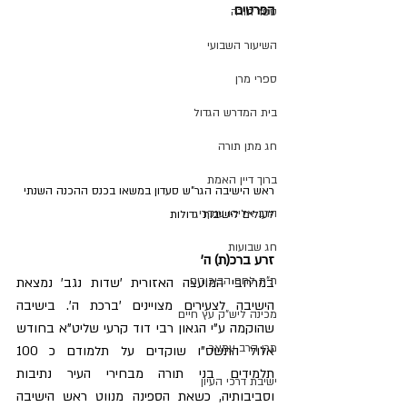
הפרטים
ספר תורה
השיעור השבועי
ספרי מרן
בית המדרש הגדול
חג מתן תורה
ברוך דיין האמת
ראש הישיבה הגר"ש סעדון במשאו בכנס ההכנה השנתי 
הרב אליהו ענקרי
לעולים לישיבות גדולות
חג שבועות
זרע ברכ(ת) ה'
ת"ת לחם הביכורים
במרחבי המועצה האזורית 'שדות נגב' נמצאת 
הישיבה לצעירים מצויינים 'ברכת ה'. בישיבה 
מכינה ליש"ק עץ חיים
שהוקמה ע"י הגאון רבי דוד קרעי שליט"א בחודש 
מרן הרב עמאר
אלול התשס"ו שוקדים על תלמודם כ 100 
תלמידים בני תורה מבחירי העיר נתיבות 
ישיבת דרכי העיון
וסביבותיה, כשאת הספינה מנווט ראש הישיבה 