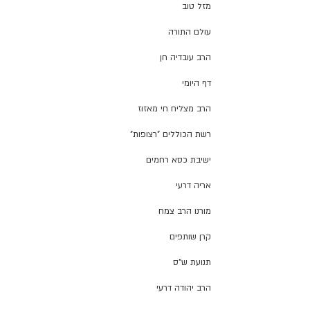
מזל טוב
עולם התורה
הרב עובדיה חן
דף היומי
הרב מצליח חי מאזוז
רשת הכוללים "רצופות"
ישיבת כסא רחמים
אריה דרעי
מורנו הרב צמח
קרן שותפים
תנועת ש"ס
הרב יהודה דרעי