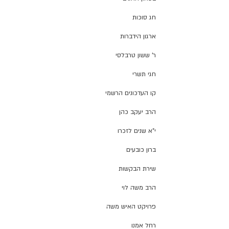
חג סוכות
ארגון הידברות
ר' ששון טרבלסי
חגי תשרי
קו העדכונים הרשמי
הרב יעקב כהן
י"א שנים לזכרו
ברון כובעים
שירת הבקשות
הרב משה לוי
פרויקט האיש משה
רחל אמנו