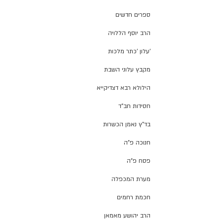
ספרים חדשים
הרב יוסף הללויה
'עלון 'כתר מלכות
מקבץ עלוני השבת
הילולא רבא דצדיקייא
חסידות חב"ד
בד"ץ נאמן הכשרות
חנוכה פ"ה
פסח פ"ה
מערת המכפלה
חכמת רחמים
הרב יהושע מאמאן