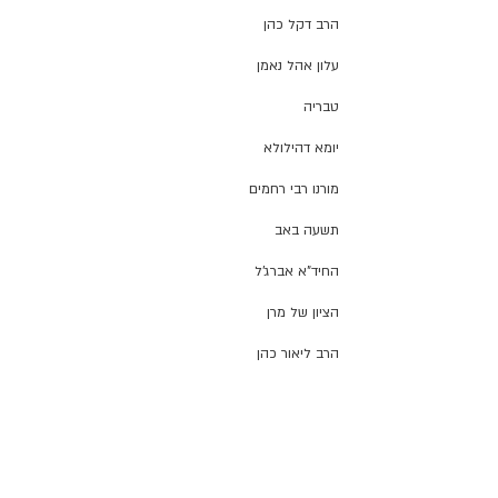
הרב דקל כהן
עלון אהל נאמן
טבריה
יומא דהילולא
מורנו רבי רחמים
תשעה באב
החיד"א אברג'ל
הציון של מרן
הרב ליאור כהן