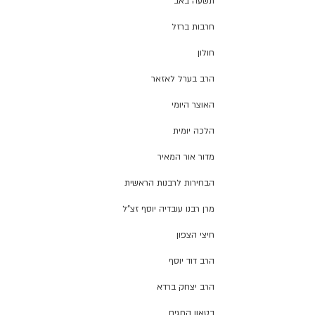
תשעה באב
חרבות ברזל
חולון
הרב בערל לאזאר
האוצר היומי
הלכה יומית
מדור אור המאיר
הבחירות לרבנות הראשית
מרן רבנו עובדיה יוסף זצ"ל
חיצי הצפון
הרב דוד יוסף
הרב יצחק ברדא
בטאון החגים