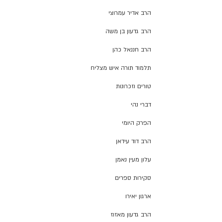
הרב אדיר עמרוצי
הרב גדעון בן משה
הרב חננאל כהן
תלמוד תורה איש מצליח
טורים וזכרונות
דברי נהי
הפרק היומי
הרב דוד עידאן
עלון מעין נאמן
סקירות ספרים
ארגון יאירו
הרב גדעון מאזוז