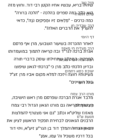
מזל טוב
שיהיה בריא, עכשיו אחיו הקטן רבי דוד. וחוץ מזה 
הוא כתב כמה ספרים בהלכה - "הלכה ברורה" 
עולם התורה
כמה כרכים - "מְלֵאִים זִיו וּמְפִיקִים נֹגַהּ", כדאי 
הרב עובדיה חן
להעריך את הדברים האלה!".
דף היומי
לאחר ההכרזה בשיעור השבועי, מרן אף פרסם 
הרב מצליח חי מאזוז
אגרת ברכה לגר"ד ובה קריאה לתמוך במועמדותו 
לתפקיד, במכתב שתחילתו עוסק בדברי תורה 
רשת הכוללים "רצופות"
ובדיון הלכתי כתב מרן כי "ברכתי לגאון שיפוצו 
ישיבת כסא רחמים
מעיינותיו חוצה ויזכה למלא מקום אביו מרן זצ"ל 
בכל העניינים"
אריה דרעי
מורנו הרב צמח
מלבד אגרת הברכה שפרסם מרן ראש הישיבה, 
הצטרף לקריאה גם מורנו הגאון הגדול רבי צמח 
קרן שותפים
מאזוז שליט"א וכתב "גם אני מצטרף להמלצות 
תנועת ש"ס
הרבנים הגאונים לבחירת תפקיד הראשון לציון את 
הגאון הגדול  המלך דוד בן הגר"ע זיע"א, ויהי דוד 
הרב יהודה דרעי
בכל דרכיו משכיל וה' עמו, אמן"