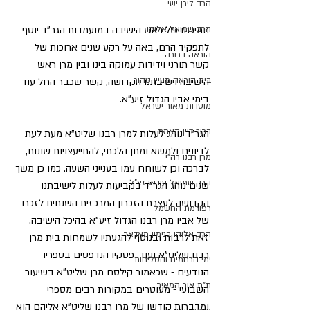
הרב לירן ישי
הרב שמואל אליהו
תמיכתו של ראש הישיבה במועמדות הגר"ד יוסף 
לתפקיד הרם, באה על רקע שנים ארוכות של 
הוראה ברורה
קשר תורני וידידות עמוקה בינו ובין מרן ראש 
בית הוראה מעיין טהור
הישיבה וישיבתנו הקדושה, קשר שכבר החל עוד 
בימי אביו הגדול זיע"א.
מוסדות מאור ישראל
ברוך דיין האמת
הגר"ד נוהג לעלות למרן רבנו שליט"א מעת לעת 
לדיונים ולמשא ומתן הלכתי, להתייעצויות שונות, 
מרן רבנו רה"י
לברכה וכן לשוחח עמו בענייני השעה. כמו כן משך 
הרב שמואל עידאן זצ"ל
שנים נוהג הגר"ד בקביעות לעלות לישיבתנו 
הקדושה לעצרת הזכרון המרכזית השנתית לזכרו 
רפורמת החשמל
של אביו מרן רבנו הגדול זיע"א בהיכל הישיבה. 
הרב אליהו בנימין מאדאר
זאת לרבות ובנוסף להגעתיו לשמחות בית מרן 
רבנו שליט"א ועוד. פסקיו הנדפסים בספריו 
ימי הרחמים והסליחות
הנודעים - שכאמור קילסם מרן שליט"א בשיעור 
ת"ת אור המאיר
השבועי - מעוטרים במקורות רבים מספרי 
ומדברות קודשו של מרן רבנו שליט"א אליהם הוא 