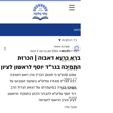
פוסט
כל הכתבות
מערכת האתר
כל הכתבות
15 בספט׳ 2024
זמן קריאה 2 דקות
ברא כרעא דאבוה | הכרזת
כלכלה נבונה
התמיכה בגר"ד יוסף לראשון לציון
בני ברק
אמש (מוצ"ש כי תצא), הכריז מרן ראש הישיבה 
ל"ג לעומר
רבנו הגר"מ מאזוז שליט"א בשיעור השבועי על 
תמיכה ברורה במועמדתו של הגאון הגדול הרב 
מוסדות חינוך
דוד יוסף שליט"א להבחר ולכהן בתפקיד הראשון 
נתיבות
לציון והרב הראשי לישראל.
עוטף עזה