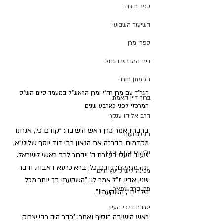
ספר תורה
השיעור השבועי
ספרי מרן
בית המדרש הגדול
חג מתן תורה
הגר"ד עם מרן רה"י ומרן הראש"ל במעמד סיום הש"ס 
ברוך דיין האמת
המרכזי לפני כארבע שנים
הרב אליהו ענקרי
בדבריו אמר מרן ראש הישיבה: "קודם כל, אנחנו 
חג שבועות
מקדמים בברכה את הגאון רבי דוד יוסף שליט"א, 
ת"ת לחם הביכורים
שעוד מעט בעזרת ה' ייבחר לרב ראשי לישראל. 
וזה מגיע לו; קודם כל, ברא כרעא דאבוה. ודבר 
מכינה ליש"ק עץ חיים
שני, אביו ז"ל אמר לו: "השקעתי בך יותר מכל 
מרן הרב עמאר
הילדים", השקעתי!".
ישיבת דרכי העיון
ראש הישיבה הוסיף ואמר: "כבר היה רבי יצחק 