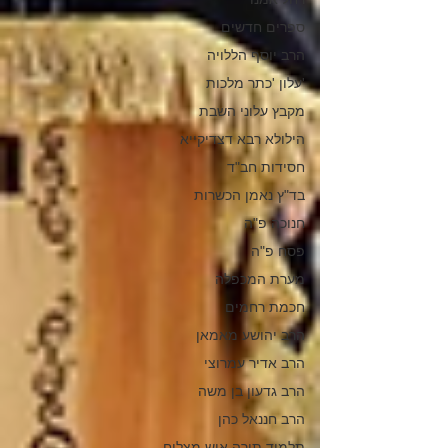
ספרים חדשים
הרב יוסף הללויה
'עלון 'כתר מלכות
מקבץ עלוני השבת
הילולא רבא דצדיקייא
חסידות חב"ד
בד"ץ נאמן הכשרות
חנוכה פ"ה
פסח פ"ה
מערת המכפלה
חכמת רחמים
הרב יהושע מאמאן
הרב אדיר עמרוצי
הרב גדעון בן משה
הרב חננאל כהן
תלמוד תורה איש מצליח