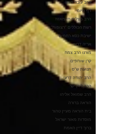
הרב עובדיה חן
דף היומי
הרב מצליח חי מאזוז
רשת הכוללים "רצופות"
ישיבת כסא רחמים
אריה דרעי
מורנו הרב צמח
קרן שותפים
תנועת ש"ס
הרב יהודה דרעי
הרב לירן ישי
הרב שמואל אליהו
הוראה ברורה
בית הוראה מעיין טהור
מוסדות מאור ישראל
ברוך דיין האמת