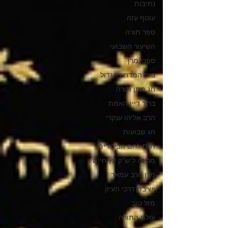
נתיבות
עוטף עזה
ספר תורה
השיעור השבועי
ספרי מרן
בית המדרש הגדול
חג מתן תורה
ברוך דיין האמת
הרב אליהו ענקרי
חג שבועות
ת"ת לחם הביכורים
מכינה ליש"ק עץ חיים
מרן הרב עמאר
ישיבת דרכי העיון
מזל טוב
עולם התורה