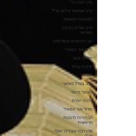
מרן רבנו רה"י
הרב שמואל עידאן זצ"ל
רפורמת החשמל
הרב אליהו בנימין
מאדאר
ימי הרחמים והסליחות
ת"ת אור המאיר
תשעה באב
חרבות ברזל
חולון
הרב בערל לאזאר
האוצר היומי
הלכה יומית
מדור אור המאיר
הבחירות לרבנות
הראשית
מרן רבנו עובדיה יוסף
זצ"ל