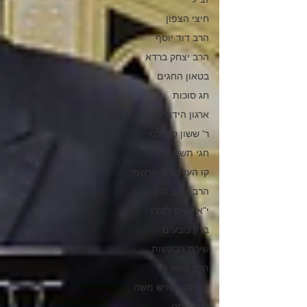
חיצי הצפון
הרב דוד יוסף
הרב יצחק ברדא
בטאון החגים
חג סוכות
ארגון הידברות
ר' ששון טרבלסי
חגי תשרי
קו העדכונים הרשמי
הרב יעקב כהן
י"א שנים לזכרו
ברון כובעים
שירת הבקשות
הרב משה לוי
פרויקט האיש משה
רחל אמנו