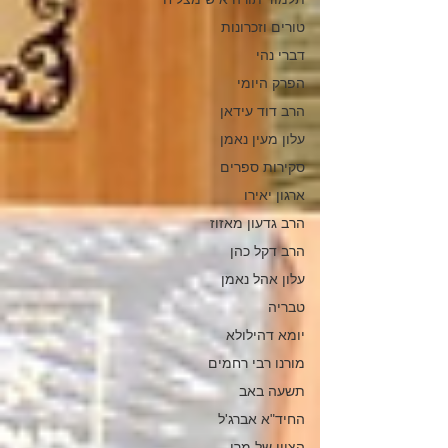
טורים וזכרונות
דברי נהי
הפרק היומי
הרב דוד עידאן
עלון מעין נאמן
סקירות ספרים
ארגון יאירו
הרב גדעון מאזוז
הרב דקל כהן
עלון אהל נאמן
טבריה
יומא דהילולא
מורנו רבי רחמים
תשעה באב
החיד"א אברג'ל
הציון של מרן