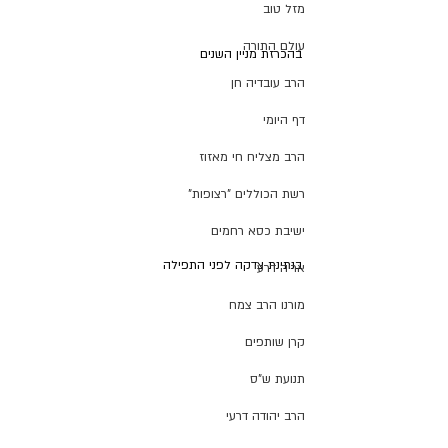
מזל טוב
עולם התורה
בהכרזת מניין השנים
הרב עובדיה חן
דף היומי
הרב מצליח חי מאזוז
רשת הכוללים "רצופות"
ישיבת כסא רחמים
בנתינת צדקה לפני התפילה
אריה דרעי
מורנו הרב צמח
קרן שותפים
תנועת ש"ס
הרב יהודה דרעי