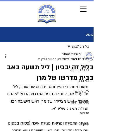
פוסט
כל הכתבות
מערכת האתר
כל הכתבות
12 באוג׳ 2024
זמן קריאה 1 דקות
בליל זה יבכיון | ליל תשעה באב
כלכלה נבונה
בבית מדרשו של מרן
בני ברק
מאות מתושבי העיר והסביבה הגיעו הערב, ליל 
ל"ג לעומר
תשעה באב, לתפילה בבית המדרש הגדול "אהבת 
התורה - איש מצליח" של מרן ראש הישיבה רבנו 
מוסדות חינוך
הגר"מ מאזוז שליט"א.
נתיבות
לאחר התפילה וקריאת מגילת איכה (פסוק בפסוק 
עוטף עזה
עם מרן) והקינות, מרן ראש הישיבה נשא מספר 