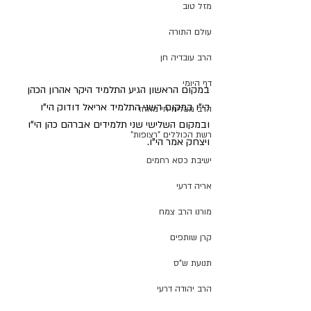
מזל טוב
עולם התורה
הרב עובדיה חן
דף היומי
במקום הראשון הגיע התלמיד היקר אהרון הכהן 
הי"ו במקום השני התלמיד אריאל דודוק הי"ו 
הרב מצליח חי מאזוז
ובמקום השלישי שני תלמידים אברהם כהן הי"ו 
רשת הכוללים "רצופות"
ויצחק אמר הי"ו.
ישיבת כסא רחמים
אריה דרעי
מורנו הרב צמח
קרן שותפים
תנועת ש"ס
הרב יהודה דרעי