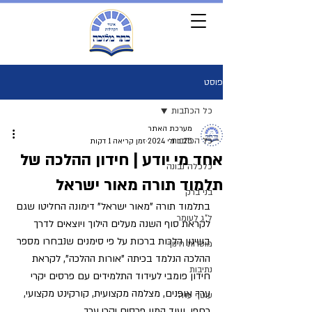
פוסט
כל הכתבות
מערכת האתר
כל הכתבות
25 ביולי 2024
זמן קריאה 1 דקות
אחד מי יודע | חידון ההלכה של
כלכלה נבונה
תלמוד תורה מאור ישראל
בני ברק
בתלמוד תורה "מאור ישראל" דימונה החליטו שגם 
ל"ג לעומר
לקראת סוף השנה מעלים הילוך ויוצאים לדרך 
בשינון הלכות ברכות על פי סימנים שנבחרו מספר 
מוסדות חינוך
ההלכה הנלמד בכיתה "אורות ההלכה", לקראת 
נתיבות
חידון פומבי לעידוד התלמידים עם פרסים יקרי 
ערך אופנים, מצלמה מקצועית, קורקינט מקצועי, 
עוטף עזה
רחפן, ועוד המון פרסים יקרי ערך.