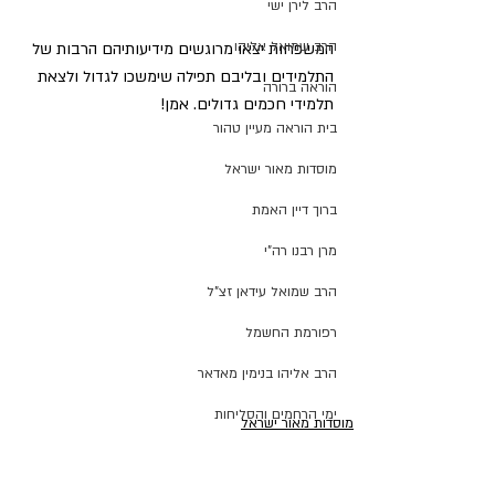
הרב לירן ישי
הרב שמואל אליהו
המשפחות יצאו מרוגשים מידיעותיהם הרבות של 
התלמידים ובליבם תפילה שימשכו לגדול ולצאת 
הוראה ברורה
תלמידי חכמים גדולים. אמן!
בית הוראה מעיין טהור
מוסדות מאור ישראל
ברוך דיין האמת
מרן רבנו רה"י
הרב שמואל עידאן זצ"ל
רפורמת החשמל
הרב אליהו בנימין מאדאר
ימי הרחמים והסליחות
מוסדות מאור ישראל
ת"ת אור המאיר