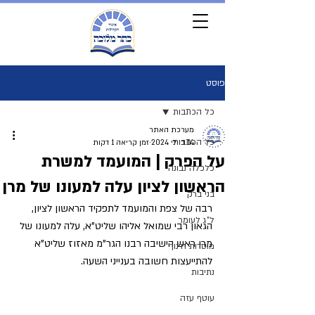
פוסט
כל הכתבות
מערכת האתר
כל הכתבות
14 ביולי 2024
זמן קריאה 1 דקות
על הפרק | המועמד למשרת
כלכלה נבונה
הראשון לציון עלה למעונו של מרן
בני ברק
רבה של צפת והמועמד לתפקיד הראשון לציון, 
ל"ג לעומר
הגאון רבי שמואל אליהו שליט"א, עלה למעונו של 
מרן ראש הישיבה רבנו הגר"מ מאזוז שליט"א 
מוסדות חינוך
להתייעצות חשובה בענייני השעה.
נתיבות
עוטף עזה