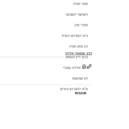
ספר תורה
השיעור השבועי
ספרי מרן
בית המדרש הגדול
חג מתן תורה
הרב שמואל אליהו
ברוך דיין האמת
הרב אליהו ענקרי
חג שבועות
ת"ת לחם הביכורים
תגובות
מכינה ליש"ק עץ חיים
מרן הרב עמאר
כתיבת תגובה...
ישיבת דרכי העיון