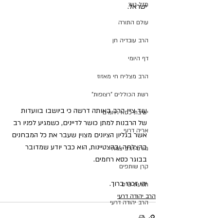
מזל טוב
ישראל.
עולם התורה
הרב עובדיה חן
דף היומי
הרב מצליח חי מאזוז
רשת הכוללים "רצופות"
עוד ציין הרב באותה דרשה כי ביושבו בוועדות 
ישיבת כסא רחמים
של הרבנות למתן כושר לדיינים, כשמגיע לפניו רב 
אריה דרעי
אשר בגליון הציונים מצוין שעבר את כל המבחנים 
בהצלחה ובהצטיינות, הוא כבר יודע שמדובר 
מורנו הרב צמח
בבוגר כסא רחמים.
קרן שותפים
יהי זכרו ברוך.
תנועת ש"ס
הרב יהודה דרעי
הרב יהודה דרעי