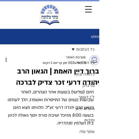
פוסט
כל הכתבות
מערכת האתר
כל הכתבות
9 ביולי 2024
זמן קריאה 1 דקות
ברוך דיין האמת | הגאון הרב
כלכלה נבונה
יהודה דרעי זכר צדיק לברכה
בני ברק
היום (שלישי) בשעות אחר הצהרים, לאחר 
ל"ג לעומר
שבועות קשים של התייסרות ואשפוז, הלך לעולמו 
הגאון הרב יהודה דרעי זצ"ל. הלוויתו תצא היום 
מוסדות חינוך
בשעה 8:00 מהיכל ישיבת פורת יוסף גאולה לכיוון 
נתיבות
בית העלמין סנהדריה.
עוטף עזה