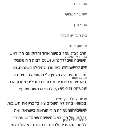
ספר תורה
השיעור השבועי
ספרי מרן
בית המדרש הגדול
חג מתן תורה
הרב זצ"ל עמד בקשר ארוך והדוק עם מרן ראש 
ברוך דיין האמת
הישיבה שיבדלחט"א, ושנים רבות היה מקפיד 
להגיע לשמחות בית מרן ולהילולה השנתית. וכן 
הרב אליהו ענקרי
מידי תקופה היה מזמין ע"י המועצה הדתית בעיר 
חג שבועות
באר שבע סידורים מחזורים ותהילים ממכון הרב 
ת"ת לחם הביכורים
מצליח בכדי לחלקם לבתי הכנסיות שבעיר.
מכינה ליש"ק עץ חיים
במשאו בהילולא תשפ"ב ציין בדבריו את חשיבות 
מרן הרב עמאר
הישיבה שמעמידה מורי הוראות בישראל, ואת 
גדלותו של מרן ראש הישיבה שמקדיש את חייו 
ישיבת דרכי העיון
ללימוד תלמידים ולהעמדת הדור הבא של חכמי 