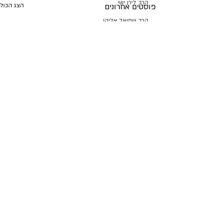
הרב לירן ישי
פוסטים אחרונים
הצג הכול
הרב שמואל אליהו
הוראה ברורה
בית הוראה מעיין טהור
מוסדות מאור ישראל
ברוך דיין האמת
מרן רבנו רה"י
הרב שמואל עידאן זצ"ל
רפורמת החשמל
הרב אליהו בנימין מאדאר
ימי הרחמים והסליחות
תגובות
ת"ת אור המאיר