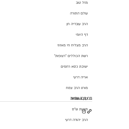
מזל טוב
עולם התורה
הרב עובדיה חן
דף היומי
הרב מצליח חי מאזוז
רשת הכוללים "רצופות"
ישיבת כסא רחמים
אריה דרעי
מורנו הרב צמח
מרן הרב עמאר
קרן שותפים
תנועת ש"ס
הרב יהודה דרעי