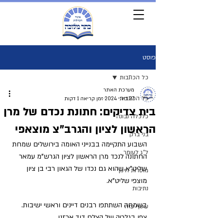
פוסט
כל הכתבות
מערכת האתר
כל הכתבות
27 ביוני 2024
זמן קריאה 1 דקות
בית צדיקים: חתונת נכדם של מרן
כלכלה נבונה
הראשון לציון והגרב"צ מוצאפי
בני ברק
השבוע התקיימה בבנייני האומה בירושלים שמחת 
ל"ג לעומר
החתונה לנכד מרן הראשון לציון הגרש"מ עמאר 
שליט"א שהוא גם נכדו של הגאון רבי בן ציון 
מוסדות חינוך
מוצפי שליט"א.
נתיבות
בשמחה השתתפו רבנים דיינים וראשי ישיבות. 
עוטף עזה
צפו בגלריה של הצלם דוד ארזני