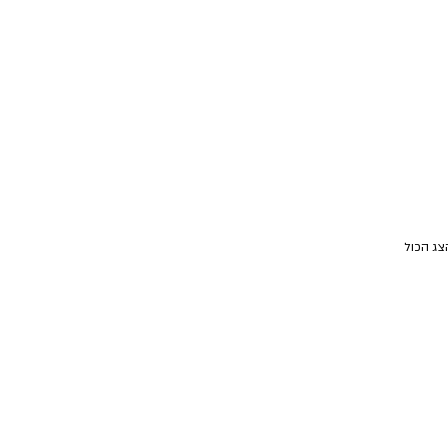
צג הכול