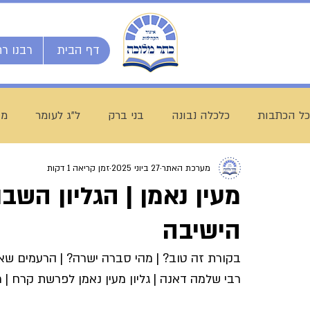
דף הבית
רבנו רח
כל הכתבות
כלכלה נבונה
בני ברק
ל"ג לעומר
מו
מערכת האתר
27 ביוני 2025
זמן קריאה 1 דקות
השיעור השבועי
ספרי מרן
בית המדרש הגדול
מעין נאמן | הגליון השב
הישיבה
חג שבועות
ת"ת לחם הביכורים
מכינה ליש"ק עץ חיי
בקורת זה טוב? | מהי סברה ישרה? | הרעמים שארע
רבי שלמה דאנה | גליון מעין נאמן לפרשת קרח |
עולם התורה
הרב עובדיה חן
דף היומי
הרב מצל