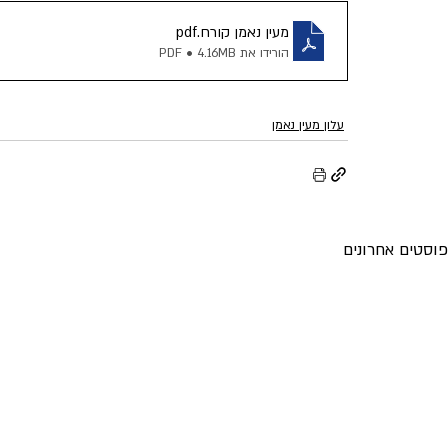
מעין נאמן קורח
.pdf
אריה דרעי
מורנו הרב צמח
קרן שותפים
תנועת
הורידו את PDF • 4.16MB
עלון מעין נאמן
פוסטים אחרונים