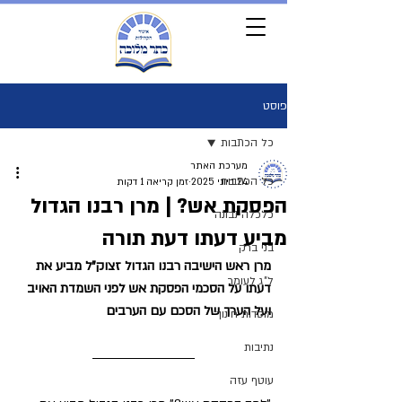
פוסט
כל הכתבות
מערכת האתר
כל הכתבות
24 ביוני 2025
זמן קריאה 1 דקות
הפסקת אש? | מרן רבנו הגדול
כלכלה נבונה
מביע דעתו דעת תורה
בני ברק
מרן ראש הישיבה רבנו הגדול זצוק"ל מביע את 
ל"ג לעומר
דעתו על הסכמי הפסקת אש לפני השמדת האויב 
ועל הערך של הסכם עם הערבים
מוסדות חינוך
נתיבות
עוטף עזה