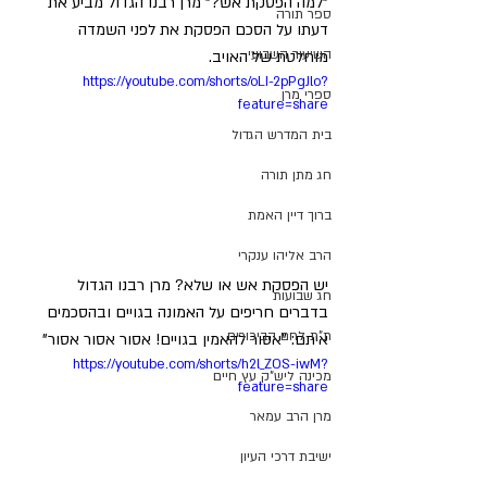
"למה הפסקת אש?" מרן רבנו הגדול מביע את 
ספר תורה
דעתו על הסכם הפסקת את לפני השמדה 
השיעור השבועי
מוחלטת של האויב.
https://youtube.com/shorts/oLI-2pPgJlo?
ספרי מרן
feature=share
בית המדרש הגדול
חג מתן תורה
ברוך דיין האמת
הרב אליהו ענקרי
יש הפסקת אש או שלא? מרן רבנו הגדול 
חג שבועות
בדברים חריפים על האמונה בגויים ובהסכמים 
ת"ת לחם הביכורים
איתם: "אסור להאמין בגויים! אסור אסור אסור"
https://youtube.com/shorts/h2l_ZOS-iwM?
מכינה ליש"ק עץ חיים
feature=share
מרן הרב עמאר
ישיבת דרכי העיון