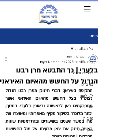
פוסט
כל הכתבות
מערכת האתר
כל הכתבות
13 ביוני 2025
זמן קריאה 4 דקות
בלעדי | כך התבטא מרן רבנו
כלכלה נבונה
הגדול על החשש מהאיום האיראני
בני ברק
התקיפה באיראן: דברי חיזוק ממרן רבנו הגדול 
ל"ג לעומר
זצוק"ל בצל החשש מהאיום האיראני אשר 
מתפרסמים כאן לראשונה ובאופן בלעדי. בנוסף, 
מוסדות חינוך
'כתר מלוכה' בסיקור מקיף מאמרותיו ומאוצרו של 
נתיבות
מרן במשך השנים בשיעורים ובהזדמנויות שונות 
כאשר חיזק את צאן מרעיתו אל מול החששות 
עוטף עזה
הכבדים | פרויקט מיוחד