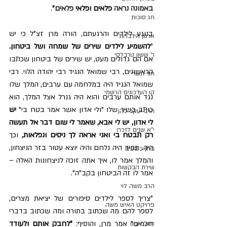
באמונה נראה 
פלאים
ופלאי
 פלאים"
.
חג סוכות
בנוגע לילדים והרגעתם, הורה מרן זצ"ל כי יש 
ארגון הידברות
"
להשמיע לילדים שירים של שמחה ושל ביטחון.
ר' ששון טרבלסי
אם הם גדולים מעט
,
 יש שירים של ביטחון שכתבו 
הראשונים, רבי שמואל הנגיד רבי יהודה הלוי. רבי 
חגי תשרי
שמואל הנגיד היה במלחמה עם ערבים, המלך שלו 
קו העדכונים הרשמי
נגד אותם ערבים והוא היה גנרל אצל המלך, הוא 
כותב בשיר שלו "ולי אדון אשר אמר בטח בי" 
יש 
הרב יעקב כהן
לי אדון, יש לי אבא, שאמר לי שום דבר אל תעשה 
י"א שנים לזכרו
רק תבטח בי ואני אראה לך ניסים ונפלאות,
 וכך 
היה. תמיד היה נלחם והיה יוצא עטור בזר הניצחון, 
ברון כובעים
והמלך אמר לו, איך אתה זוכה לניצחונות האלה – 
שירת הבקשות
אמר לו זה הביטחון בקב"ה
"
.
הרב משה לוי
"
צריך לספר לילדים סיפורים של יציאת מצרים, 
פרויקט האיש משה
לספר להם מה שכתוב בתורה ומה שכתוב בדברי 
חכמים
" אמר מרן
, 
​והוסיף: 
"
לחבק אותם ולעודד 
רחל אמנו