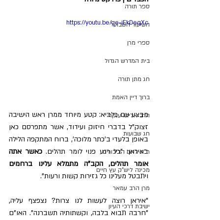
ספר תורה
https://youtu.be/ge-iEkDeqXc
השיעור השבועי
ספרי מרן
בית המדרש הגדול
חג מתן תורה
ברוך דיין האמת
מבצע עם כלביא: קטע מיוחד ממרן ראש הישיבה 
הרב אליהו ענקרי
זצוק"ל בדברי חיזוק ועידוד, אשר מתפרסם כאן 
חג שבועות
באופן בלעדי ב'כתר מלוכה', ברוח המתקפה הלילה 
באיראן: "כל רגע פנוי לומר תהלים. 
כאשר אתה 
ת"ת לחם הביכורים
אומר תהלים, הקב"ה מתמלא עלינו ברחמים
מכינה ליש"ק עץ חיים
ויתבטל מעלינו כל גזירות קשות ורעות".
מרן הרב עמאר
"איראן רוצה לעשות לנו צרות? נצפצף עליה, 
ישיבת דרכי העיון
"חרבה תבוא בלבה, וקשתותיה תשברנה". האו"ם 