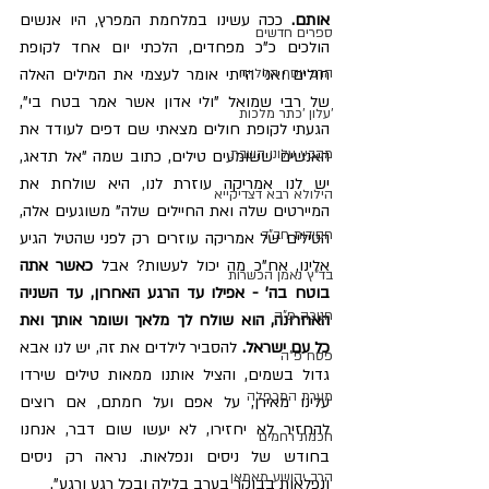
אותם.
​ 
ככה עשינו במלחמת המפרץ, היו אנשים 
ספרים חדשים
הולכים כ"כ מפחדים, הלכתי יום אחד לקופת 
חולים ואני הייתי אומר לעצמי את המילים האלה 
הרב יוסף הללויה
של רבי שמואל "ולי אדון אשר אמר בטח בי", 
'עלון 'כתר מלכות
הגעתי לקופת חולים מצאתי שם דפים לעודד את 
מקבץ עלוני השבת
האנשים ששומעים טילים, כתוב שמה "אל תדאג, 
יש לנו אמריקה עוזרת לנו, היא שולחת את 
הילולא רבא דצדיקייא
המיירטים שלה ואת החיילים שלה" משוגעים אלה, 
חסידות חב"ד
הטילים של אמריקה עוזרים רק לפני שהטיל הגיע 
אלינו, אח"כ מה יכול לעשות? אבל 
כאשר אתה 
בד"ץ נאמן הכשרות
בוטח בה' - אפילו עד הרגע האחרון, עד השניה 
חנוכה פ"ה
האחרונה, הוא שולח לך מלאך ושומר אותך ואת 
כל עם ישראל.
להסביר לילדים את זה, יש לנו אבא 
פסח פ"ה
גדול בשמים, והציל אותנו ממאות טילים שירדו 
מערת המכפלה
עלינו מאירן, על אפם ועל חמתם, אם רוצים 
להחזיר לא יחזירו, לא יעשו שום דבר, אנחנו 
חכמת רחמים
בחודש של ניסים ונפלאות. נראה רק ניסים 
הרב יהושע מאמאן
ונפלאות בבוקר בערב בלילה ובכל רגע ורגע
"
.