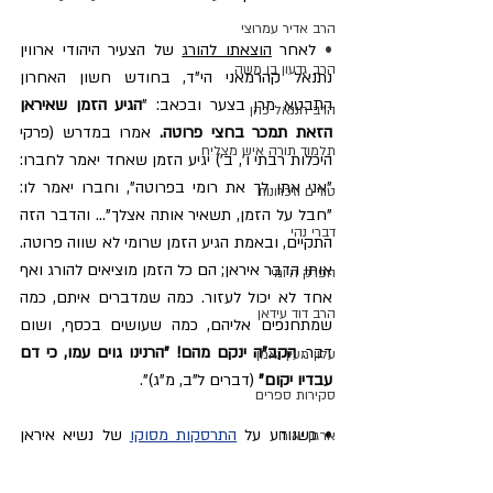
הרב אדיר עמרוצי
• 
לאחר 
הוצאתו להורג
 של הצעיר היהודי ארווין 
הרב גדעון בן משה
נתנאל קהרמאני הי"ד, בחודש חשון האחרון 
התבטא מרן בצער ובכאב: "
הגיע הזמן שאיראן 
הרב חננאל כהן
הזאת תמכר בחצי פרוטה.
 אמרו במדרש (פרקי 
תלמוד תורה איש מצליח
היכלות רבתי ו', ב') יגיע הזמן שאחד יאמר לחברו: 
"אני אתן לך את רומי בפרוטה", וחברו יאמר לו: 
טורים וזכרונות
"חבל על הזמן, תשאיר אותה אצלך"... והדבר הזה 
דברי נהי
התקיים, ובאמת הגיע הזמן שרומי לא שווה פרוטה. 
אותו הדבר איראן; הם כל הזמן מוציאים להורג ואף 
הפרק היומי
אחד לא יכול לעזור. כמה שמדברים איתם, כמה 
הרב דוד עידאן
שמתחנפים אליהם, כמה שעושים בכסף, ושום 
דבר. 
הקב"ה ינקם מהם! "הרנינו גוים עמו, כי דם 
עלון מעין נאמן
עבדיו יקום"
 (דברים ל"ב, מ"ג)".
סקירות ספרים
• כשנודע על 
התרסקות מסוקו
 של נשיא איראן 
ארגון יאירו
ראיסי התייחס לכך מרן בשיעורו והזהיר מפני 
הרב גדעון מאזוז
הרגשת "כוחי ועוצם ידי": "הקב"ה אוהב אותנו. 