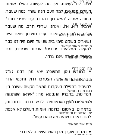
הרב לירן ישי
שיש לנו לעשות. אין מה לעשות. כאילו אומות 
העולם מקנאים למה העם הזה שורד כמה שעבר, 
הרב שמואל אליהו
התורה אמרה ”מצא חן במדבר עם שרידי חרב“ 
הוראה ברורה
(ירמיה ל“א, א‘), ואנחנו שרידי חרב, מה שעבר 
עלינו בגלות נורא ואיום. עשו חשבון שאם היינו 
בית הוראה מעיין טהור
נשארים בשקט מימי בית שני עד היום היה לנו כבר 
מוסדות מאור ישראל
למעלה ממליארד יהודים! אנחנו שרידים, וגם 
בשרידים האלה עינם צרה".
ברוך דיין האמת
מרן רבנו רה"י
•
 בחודש ניסן התשפ"ג יצא מרן רבנו זצ"ל 
בקריאת קודש אליה הצטרפו גדול וחכמי הדור 
הרב שמואל עידאן זצ"ל
להעתיר בתפילה בעקבות המצב הקשה ששרר בין 
רפורמת החשמל
המדינות, בדבריו התבטא מרן: "איראן השתגעה 
לגמרי רח"ל, היא רוצה לבא נגדנו בחרבות, 
הרב אליהו בנימין מאדאר
ברמחים, באטום וכדומה. אומות העולם לא אכפת 
ימי הרחמים והסליחות
להם. ראינו בשואה מה שהם עשו".
ת"ת אור המאיר
• במבחן שערך מרן ראש הישיבה לאברכי 