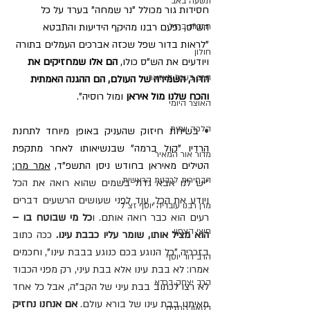
תשעה באב
חסידות גור מכולל "נר שמחה" בערד על כל 
הש"ס, נפעם רבנו מהיקף הידיעות והתבטא 
חרבות ברזל
"לראות בדור שפל שכזה אברכים העמלים בתורה 
חולון
ויודעים את הש"ס כולו, 
הם אלו שמחזיקים את 
הרב בערל לאזאר
הדור, השמירה של העולם, הם ההגנה האמתית 
והכח שלנו מול איראן
 ומול רוסיה".
האוצר היומי
הלכה יומית
• 
בשיחת חיזוק שהעניק באופן מיוחד לתחנת 
הרדיו "קול ברמה" שבנשיאותו לאחר מתקפת 
מדור אור המאיר
הטילים מאיראן בחודש ניסן התשפ"ד, 
אמר מרן:
הבחירות לרבנות הראשית
"
יש לנו אבא גדול בשמים שהוא רואה את הכל 
ויודע את הכל, עוד לפני שעושים הרשעים דברים 
מרן רבנו עובדיה יוסף זצ"ל
רעים הוא כבר רואה אותם. ו
כל מי שבוטח בו – 
חיצי הצפון
הוא מציל אותו, שומר עליו כבבת עינו.
 ככה כתוב 
בזכריה "כל הנוגע בכם כנוגע בבבת עינו", וחכמים 
הרב דוד יוסף
אמרו: לא בבת עינו אלא בבת עיני, רק מפני הכבוד 
הרב יצחק ברדא
לא רצו לכתוב בבת עיני של הקב"ה, אבל כל אחד 
מאיתנו בבת עינו של בורא עולם. 
אם אנחנו נחזיק 
בטאון החגים