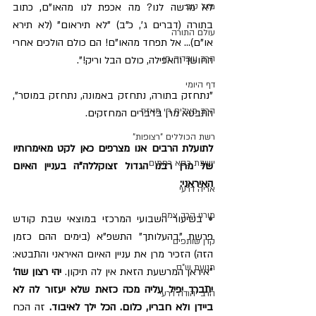
לא מרשה לנו? מה אכפת לנו מהאו"ם, כתוב 
מזל טוב
בתורה (דברים ג', כ"ב) "לא תיראום" (לא תירא 
עולם התורה
או"ם)... אל תפחד מהאו"ם! הם כולם הולכים אחרי 
הרב עובדיה חן
החושך והאפילה, כולם הבל וריק!".
דף היומי
"נתחזק בתורה, נתחזק באמונה, נתחזק במוסר", 
הרב מצליח חי מאזוז
התבטא מרן בדברים המחזקים.
רשת הכוללים "רצופות"
לתועלת הרבים אנו מצרפים כאן לקט מאימרותיו 
ישיבת כסא רחמים
של מרן רבנו הגדול זצוקללה"ה בעניין האיום 
האיראני:
אריה דרעי
מורנו הרב צמח
•
בשיעור השבועי המרכזי במוצאי שבת קודש 
פרשת "בהעלותך" התשפ"א (בימים ההם כזמן 
קרן שותפים
הזה) הזכיר מרן את עניין האיום האיראני והתבטא: 
תנועת ש"ס
"איראן המרשעת הזאת אין לה תיקון. 
יהי רצון שה‘ 
יתברך יפיל עליה מכה כזאת שלא יעזור לה לא 
הרב יהודה דרעי
ביידן ולא חבריו, כלום. הכל ילך לאיבוד.
 זה הכח 