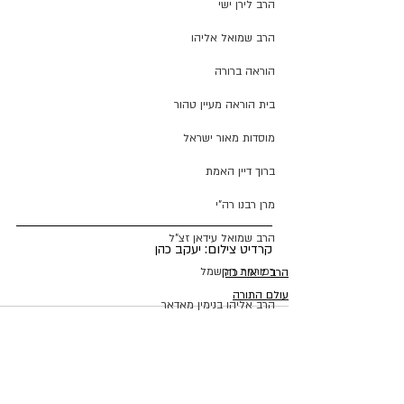
הרב לירן ישי
הרב שמואל אליהו
הוראה ברורה
בית הוראה מעיין טהור
מוסדות מאור ישראל
ברוך דיין האמת
מרן רבנו רה"י
הרב שמואל עידאן זצ"ל
קרדיט צילום: יעקב כהן
רפורמת החשמל
הרב ליאור כהן
עולם התורה
הרב אליהו בנימין מאדאר
ימי הרחמים והסליחות
ת"ת אור המאיר
הצג הכול