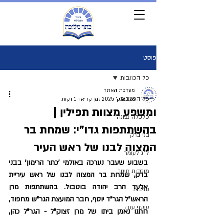
פוסט
כל הכתבות
מערכת האתר
כל הכתבות
26 באוק׳ 2025
זמן קריאה 1 דקות
ומשפע מצוות תפילין |
כלכלה נבונה
בהשתתפות גדו"י: שמחת בר
בני ברק
המצוה לבנו של ראש העיר
ל"ג לעומר
‏בשבוע שעבר נערכה באולמי 'כתר הרימון' בבני 
מוסדות חינוך
ברק, שמחת בר המצוה לבנו של ראש עיריית 
אלעד הרב יהודה בוטבול. בהשתתפות מרן 
נתיבות
הראש"ל הגר"ד יוסף, חבר המועצת הגר"ש מחפוד, 
עוטף עזה
חתנו נאמן ביתו של מרן זצוק"ל - הגר"ל כהן, 