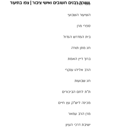
ושורת רבנים חשובים ואישי ציבור | צפו בתיעוד
ספר תורה
השיעור השבועי
ספרי מרן
בית המדרש הגדול
חג מתן תורה
ברוך דיין האמת
הרב אליהו ענקרי
חג שבועות
ת"ת לחם הביכורים
מכינה ליש"ק עץ חיים
מרן הרב עמאר
ישיבת דרכי העיון