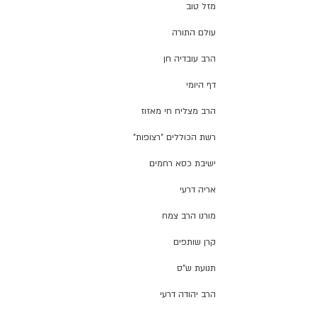
מזל טוב
עולם התורה
הרב עובדיה חן
דף היומי
הרב מצליח חי מאזוז
רשת הכוללים "רצופות"
ישיבת כסא רחמים
אריה דרעי
מורנו הרב צמח
קרן שותפים
תנועת ש"ס
הרב יהודה דרעי