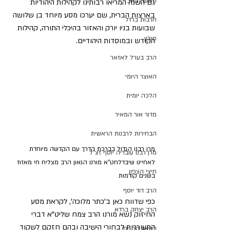
תשעה באב
גם השנה המריאו רבותינו לקהילות היהודיות 
בארצות הברית, שם יערכו מסע מיוחד בן שלושה 
חרבות ברזל
שבועות בניו יורק והאזור בהיכלי התורה, קהילות 
חולון
הקודש ובמוסדות היהודיים.
הרב בערל לאזאר
האוצר היומי
הלכה יומית
מדור אור המאיר
הבחירות לרבנות הראשית
מרן רבנו הגדול בברכת הדרך עם הקדשה מיוחדת 
מרן רבנו עובדיה יוסף זצ"ל
לאחיינו שיבדלחט"א מורנו הגאון הרב מצליח חי מאזוז 
חיצי הצפון
בשנים קודמות
הרב דוד יוסף
כפי שדווח כאן ב'כתר מלוכה', לקראת מסע 
הרב יצחק ברדא
החיזוק נשא מורנו הרב צמח שליט"א דברי 
התעוררות לבחורי הישיבה ובהם חזקם לשקוד 
בטאון החגים