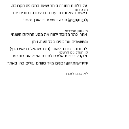
על דלתות התורה ביתר שאת בתקופה הקרובה. 
חג סוכות
כאשר בצאתו יחד עם בנו פצחו הבחורים יחד 
לכבודה של תורה בשירת 'כי אורך ימים'.
ארגון הידברות
ר' ששון טרבלסי
אתר 'כתר מלוכה' ילווה את מסע החיזוק השנתי 
בתיעודים ועדכונים בכל העת. ניתן 
חגי תשרי
להתחבר כחבר לאתר (בצד שמאל בראש הדף) 
קו העדכונים הרשמי
ולקבל ישירות אליכם לתיבת המייל את כותרות 
החדשות והעדכונים מייד כשהם עולים כאן באתר.
הרב יעקב כהן
י"א שנים לזכרו
ברון כובעים
שירת הבקשות
הרב משה לוי
פרויקט האיש משה
מורנו הגאון הגדול הרב צמח מאזוז במסעו בשנים 
רחל אמנו