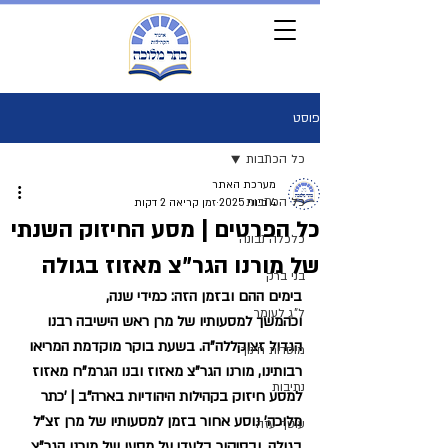
פוסט
כל הכתבות
מערכת האתר
כל הכתבות
4 ביוני 2025
זמן קריאה 2 דקות
כל הפרטים | מסע החיזוק השנתי
כלכלה נבונה
של מורנו הגר"צ מאזוז בגולה
בני ברק
בימים ההם ובזמן הזה: כמידי שנה, 
ל"ג לעומר
וכהמשך למסעותיו של מרן ראש הישיבה רבנו 
הגדול זצוקללה"ה. בשעת בוקר מוקדמת המריאו 
מוסדות חינוך
רבותינו, מורנו הגר"צ מאזוז ובנו הגרמ"ח מאזוז 
נתיבות
למסע חיזוק בקהילות היהודיות בארה"ב | 'כתר 
מלוכה' נוסע אחור בזמן למסעותיו של מרן זצ"ל 
עוטף עזה
בגולה, ובסיקור בלעדי על מסעו של מורנו הגר"צ 