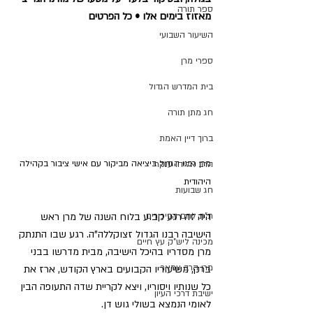
ספר תורה
מאזוז בימים אלו • כל הפרטים
השיעור השבועי
ספרי מרן
בית המדרש הגדול
חג מתן תורה
ברוך דיין האמת
מרן רבנו הגדול ביציאה מביקור עם אישי ציבור בקהילה 
הרב אליהו ענקרי
היהודית
חג שבועות
ת"ת לחם הביכורים
היה זה רגע קבוע בלוח השנה של מרן ראש 
הישיבה רבנו הגדול זצוקללה"ה. רגע שבו התנתק 
מכינה ליש"ק עץ חיים
מרן מסדריו בהיכל הישיבה, מבית מדרשו בבני 
מרן הרב עמאר
ברק, משיעוריו הקבועים בארץ הקודש, ארז את 
כל שנותיו ויסוריו, ויצא לקריית שדה התעופה הבין 
ישיבת דרכי העיון
לאומי הנמצא בשולי גוש דן.