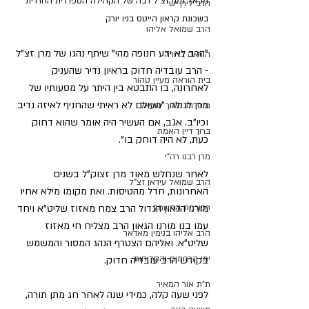
מכאל נמני זצ"ל רבה של הקהילה הספרדית החרדית 
הרב לירן ישי
בשכונת קראון הייטס בניו יורק
הרב שמואל אליהו
"הרב לא ידע חנופה מהי" שיתף נהגו של מרן זצ"ל 
הוראה ברורה
- הרב עובדיה חדוק בראיון נדיר שהעניק 
בית הוראה מעיין טהור
לאחרונה, בו התבטא בין היתר על מסעותיו של 
מרן לגולה, "מעולם לא ראיתי שהחניף לאיזה נדיב 
מוסדות מאור ישראל
וכיו"ב. אגב, אם העשיר היה אומר שהוא דחוק 
ברוך דיין האמת
כעת, לא היה דוחק בו".
מרן רבנו רה"י
לאחר שנחלש מאוד מרן זצוק"ל בשנים 
הרב שמואל עידאן זצ"ל
האחרונות, חדל מהטיסות. ואת מקומו מילא אחיו 
מורנו הגאון הגדול הרב צמח מאזוז שליט"א ויחד 
רפורמת החשמל
עמו בנו מורנו הגאון הרב מצליח חי מאזוז 
הרב אליהו בנימין מאדאר
שליט"א. ואליהם הצטרף הנהג המסור והמשמש 
ימי הרחמים והסליחות
בקודש הרב עובדיה חדוק.
ת"ת אור המאיר
לפני שעה קלה, כמידי שנה לאחר חג מתן תורה, 