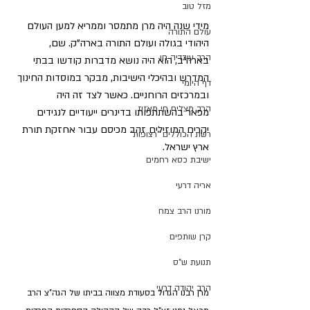
מזל טוב
מידי שנה היה מרן מתמסר וממריא למען העולם 
עולם התורה
היהודי בגולה ועולם התורה בארה"ק. שם, 
הרב עובדיה חן
בארה"ב, הוא היה נושא מדברות קודשו בבתי 
המדרש ובהיכלי הישיבות, מבקר במוסדות החינוך 
דף היומי
ובמרכזים הרוחניים. כאשר לצד זה היה 
הרב מצליח חי מאזוז
מפאר בהשתתפותו בדינרים ייעודיים לנגידים 
יקרים המוזילים זהב מכיסם עבור אחזקת תורת 
רשת הכוללים "רצופות"
ארץ ישראל.
ישיבת כסא רחמים
אריה דרעי
מורנו הרב צמח
קרן שותפים
תנועת ש"ס
הרב יהודה דרעי
מרן רבנו הגדול בסעודת מצווה בביתו של הגה"צ הרב 