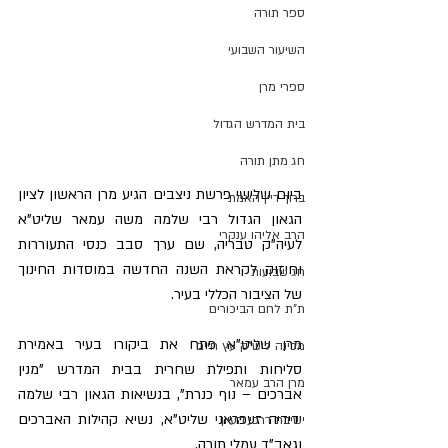
ספר תורה
השיעור השבועי
ספרי מרן
בית המדרש הגדול
חג מתן תורה
ביום שלישי פרשת ניצבים הגיע מרן הראשון לציון 
ברוך דיין האמת
הגאון הגדול רבי שלמה משה עמאר שליט"א 
הרב אליהו ענקרי
לעיה"ק טבריה, שם ערך סבב כנסי התעוררות 
וחיזוק לקראת השנה החדשה במוסדות החינוך 
חג שבועות
של הציבור הכללי בעיר.
ת"ת לחם הביכורים
מרן שליט"א פתח את ביקורו בעיר באמירת 
מכינה ליש"ק עץ חיים
סליחות ותפילת שחרית בבית המדרש "מנין 
מרן הרב עמאר
אברכים – נוף כנרת", בנשיאות הגאון רבי שלמה 
ידידיה זעפראני שליט"א, נשיא קהילות האברכים 
ישיבת דרכי העיון
וגאב"ד עמלי תורה.