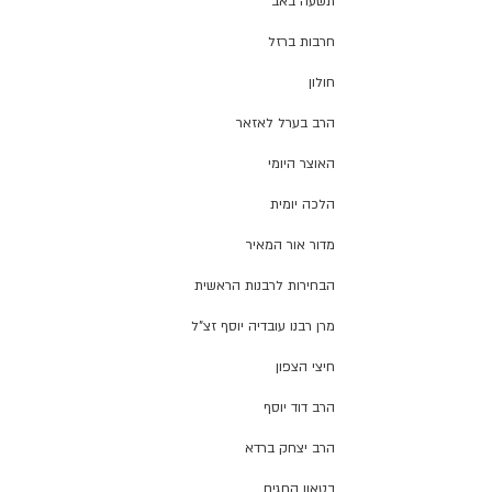
תשעה באב
חרבות ברזל
חולון
הרב בערל לאזאר
האוצר היומי
הלכה יומית
מדור אור המאיר
הבחירות לרבנות הראשית
מרן רבנו עובדיה יוסף זצ"ל
חיצי הצפון
הרב דוד יוסף
הרב יצחק ברדא
בטאון החגים