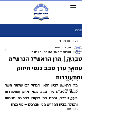
פוסט
כל הכתבות
מערכת האתר
כל הכתבות
21 בספט׳ 2025
זמן קריאה 1 דקות
טבריה | מרן הראש"ל הגרש"מ
כלכלה נבונה
עמאר ערך סבב כנסי חיזוק
בני ברק
והתעוררות
ל"ג לעומר
מרן הראשון לציון הגאון הגדול רבי שלמה משה 
מוסדות חינוך
עמאר שליט"א ערך סבב כנסי חיזוק והתעוררות 
בעיר טבריה, ופתח את ביקורו באמירת סליחות 
נתיבות
ותפילה בבית המדרש מנין אברכים – נוף כנרת
עוטף עזה