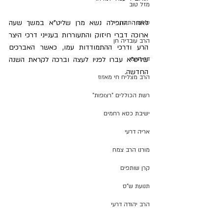
מזל טוב
לאחר התפילה נשא מרן שליט"א במשך שעה 
עולם התורה
ארוכה דברי חיזוק והתעוררות בענייני דרכי היצר 
הרב עובדיה חן
הרע ודרכי ההתמודדות עמו, כאשר האברכים 
שליט"א עברו לפניו לעצה וברכה לקראת השנה 
דף היומי
החדשה.
הרב מצליח חי מאזוז
רשת הכוללים "רצופות"
ישיבת כסא רחמים
אריה דרעי
מורנו הרב צמח
קרן שותפים
תנועת ש"ס
הרב יהודה דרעי