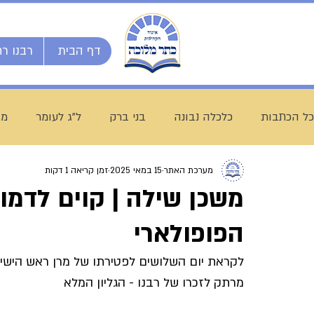
דף הבית
רבנו רח
כל הכתבות
כלכלה נבונה
בני ברק
ל"ג לעומר
מו
מערכת האתר
15 במאי 2025
זמן קריאה 1 דקות
השיעור השבועי
ספרי מרן
בית המדרש הגדול
משכן שילה | קוים לדמות
הפופולארי
חג שבועות
ת"ת לחם הביכורים
מכינה ליש"ק עץ חיי
לקראת יום השלושים לפטירתו של מרן ראש הישיבה 
מרתק לזכרו של רבנו - הגליון המלא
עולם התורה
הרב עובדיה חן
דף היומי
הרב מצל