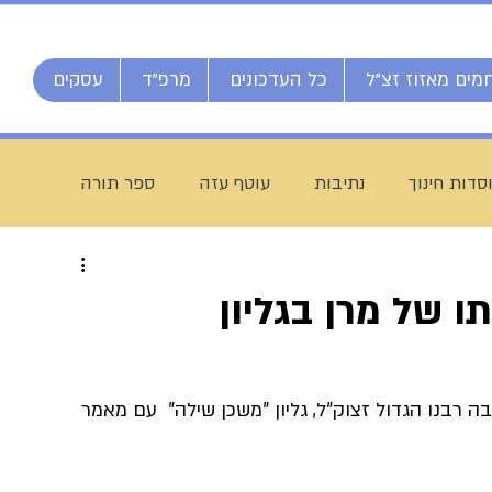
מים מאזוז זצ"ל
כל העדכונים
מרפ"ד
עסקים
סדות חינוך
נתיבות
עוטף עזה
ספר תורה
חג מתן תורה
ברוך דיין האמת
הרב אליהו ענקרי
ו של מרן בגליון
ם
מרן הרב עמאר
ישיבת דרכי העיון
מזל טוב
רבנו הגדול זצוק"ל, גליון "משכן שילה"  עם מאמר 
יח חי מאזוז
רשת הכוללים "רצופות"
ישיבת כסא רחמים