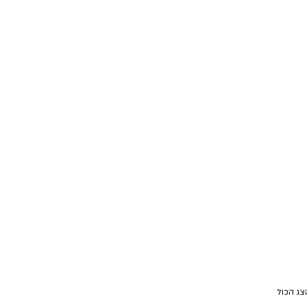
צג הכול