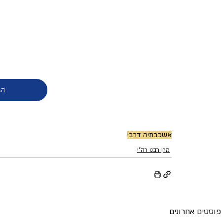
הג
אשכבתיה דרבי
מרן רבנו רה"י
פוסטים אחרונים