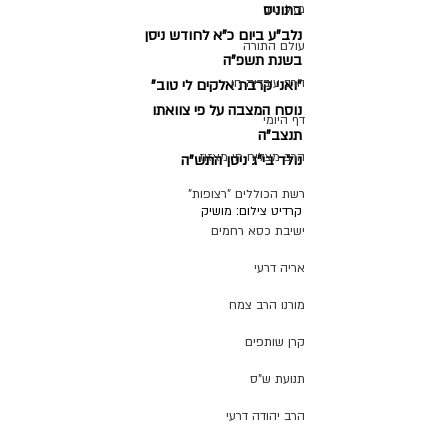
בתוניס
מזל טוב
נלב"ע ביום כ"א לחודש ניסן
עולם התורה
בשנת תשפ"ה
הרב עובדיה חן
"ואני קרבת אלקים לי טוב"
נוסח המצבה על פי צוואתו
דף היומי
תנצב"ה
הרב מצליח חי מאזוז
נולד בי"ג ניסן התש"ה
רשת הכוללים "רצופות"
קרדיט צילום: מושיק
ישיבת כסא רחמים
אריה דרעי
מורנו הרב צמח
קרן שותפים
תנועת ש"ס
הרב יהודה דרעי