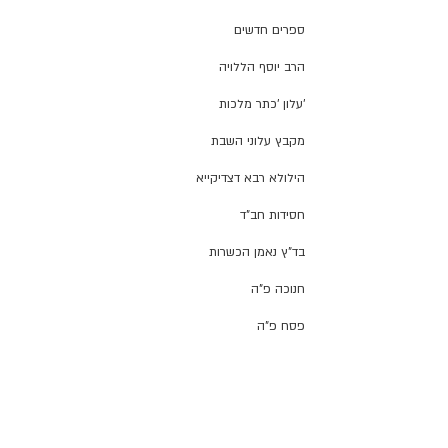
ספרים חדשים
הרב יוסף הללויה
'עלון 'כתר מלכות
מקבץ עלוני השבת
הילולא רבא דצדיקייא
חסידות חב"ד
בד"ץ נאמן הכשרות
חנוכה פ"ה
פסח פ"ה
מערת המכפלה
חכמת רחמים
הרב יהושע מאמאן