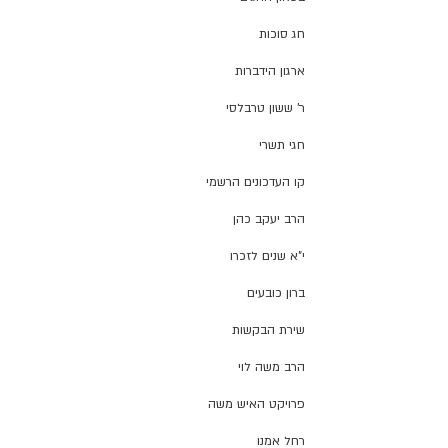
חג סוכות
ארגון הידברות
ר' ששון טרבלסי
חגי תשרי
קו העדכונים הרשמי
הרב יעקב כהן
י"א שנים לזכרו
ברון כובעים
שירת הבקשות
הרב משה לוי
פרויקט האיש משה
רחל אמנו