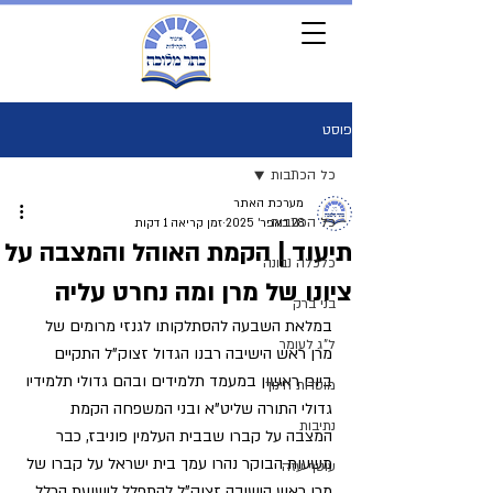
פוסט
כל הכתבות
מערכת האתר
כל הכתבות
28 באפר׳ 2025
זמן קריאה 1 דקות
תיעוד | הקמת האוהל והמצבה על
כלכלה נבונה
ציונו של מרן ומה נחרט עליה
בני ברק
במלאת השבעה להסתלקותו לגנזי מרומים של 
ל"ג לעומר
מרן ראש הישיבה רבנו הגדול זצוק"ל התקיים 
ביום ראשון במעמד תלמידים ובהם גדולי תלמידיו 
מוסדות חינוך
גדולי התורה שליט"א ובני המשפחה הקמת 
נתיבות
המצבה על קברו שבבית העלמין פוניבז, כבר 
משעות הבוקר נהרו עמך בית ישראל על קברו של 
עוטף עזה
מרן ראש הישיבה זצוק"ל להתפלל לישועת הכלל 