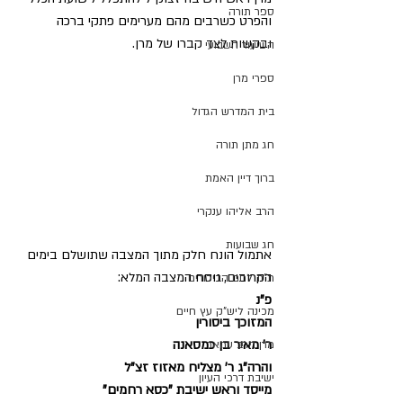
ספר תורה
והפרט כשרבים מהם מערימים פתקי ברכה 
ובקשות לצד קברו של מרן.
השיעור השבועי
ספרי מרן
בית המדרש הגדול
חג מתן תורה
ברוך דיין האמת
הרב אליהו ענקרי
חג שבועות
אתמול הונח חלק מתוך המצבה שתושלם בימים 
הקרובים, נוסח המצבה המלא:
ת"ת לחם הביכורים
פ"נ
מכינה ליש"ק עץ חיים
המזוכך ביסורין
ר' מאיר בן כמסאנה
מרן הרב עמאר
והרה"ג ר' מצליח מאזוז זצ"ל
ישיבת דרכי העיון
מייסד וראש ישיבת "כסא רחמים"