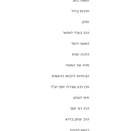
תשעה באב
חרבות ברזל
חולון
הרב בערל לאזאר
האוצר היומי
הלכה יומית
מדור אור המאיר
הבחירות לרבנות הראשית
מרן רבנו עובדיה יוסף זצ"ל
חיצי הצפון
הרב דוד יוסף
הרב יצחק ברדא
בטאון החגים