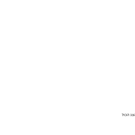
צג הכול