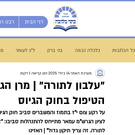
דף הבית
רבנו רח
כל הכתבות
כלכלה נבונה
בני ברק
ל"ג לעומר
מו
מערכת האתר
14 ביולי 2025
זמן קריאה 1 דקות
השיעור השבועי
ספרי מרן
בית המדרש הגדול
"עלבון לתורה" | מרן ה
הטיפול בחוק הגיוס
חג שבועות
ת"ת לחם הביכורים
מכינה ליש"ק עץ חיי
על רקע צום י”ז בתמוז והמשברים סביב חוק הגיוס
לציון הגרש"מ עמאר מתייחס להתנהלות סביבו: "זה
עולם התורה
הרב עובדיה חן
דף היומי
הרב מצל
לתורה. זה צריך תיקון גדול" | האזינו