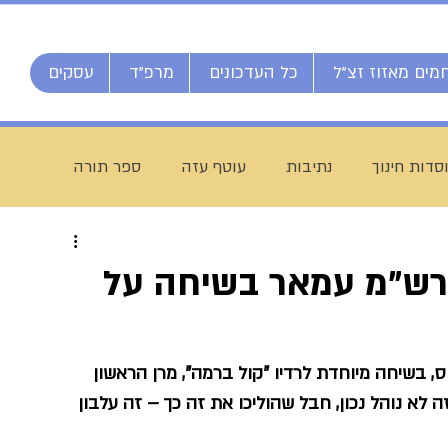
מים מאזוז זצ"ל
כל העדכונים
מרפ"ד
עסקים
סדות חינוך
נתיבות
עוטף עזה
ספר תורה
חג מתן תורה
ברוך דיין האמת
הרב אליהו ענקרי
גרש"מ עמאר בשיחה על
ם
מרן הרב עמאר
ישיבת דרכי העיון
מזל טוב
, בשיחה מיוחדת לרדיו "קול ברמה", מרן הראשון 
 לא נוהל נכון, חבל שהוליכו את זה כך – זה עלבון 
יח חי מאזוז
רשת הכוללים "רצופות"
ישיבת כסא רחמים