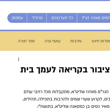
מים מאזוז זצ"ל
כל העדכונים
מרפ"ד
עסקים
סדות חינוך
נתיבות
עוטף עזה
ספר תורה
חג מתן תורה
ברוך דיין האמת
הרב אליהו ענקרי
יבור בקריאה לעמך בית
ם
מרן הרב עמאר
ישיבת דרכי העיון
מזל טוב
הגר"מ מאזוז שליט״א, מתקבלות מכל רחבי עולם 
ים, לקרוע שערי שמים ולהרבות בתפילה, תהילים, 
יח חי מאזוז
רשת הכוללים "רצופות"
ישיבת כסא רחמים
מאיר נסים בן כמסאנה שליט"א, בתושח"י.