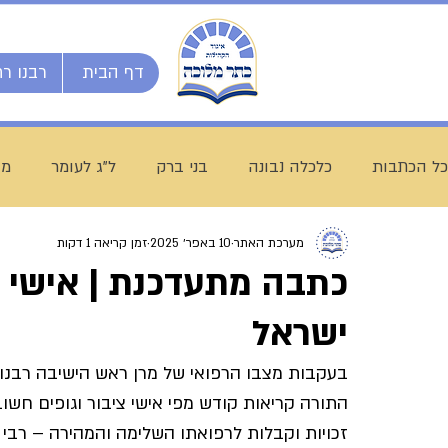
דף הבית
רבנו רח
כל הכתבות
כלכלה נבונה
בני ברק
ל"ג לעומר
מו
מערכת האתר
10 באפר׳ 2025
זמן קריאה 1 דקות
השיעור השבועי
ספרי מרן
בית המדרש הגדול
כתבה מתעדכנת | אישי צ
ישראל
חג שבועות
ת"ת לחם הביכורים
מכינה ליש"ק עץ חיי
בעקבות מצבו הרפואי של מרן ראש הישיבה רבנו 
התורה קריאות קודש מפי אישי ציבור וגופים חשוב
עולם התורה
הרב עובדיה חן
דף היומי
הרב מצל
זכויות וקבלות לרפואתו השלימה והמהירה – רבי 