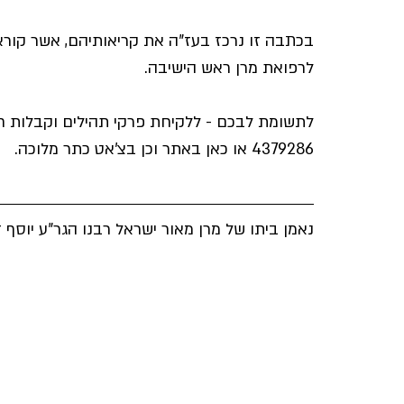
אריה דרעי
מורנו הרב צמח
קרן שותפים
תנועת
בכתבה זו נרכז בעז"ה את קריאותיהם, אשר קורא
לרפואת מרן ראש הישיבה.
לתשומת לבכם - ללקיחת פרקי תהילים וקבלות חייג: 03-6391611
4379286 או כאן באתר וכן בצ'אט כתר מלוכה.
נאמן ביתו של מרן מאור ישראל רבנו הגר"ע יוסף ז