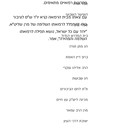
פתרונות רפואיים מתאימים.
ספר תורה
השיעור השבועי
עם צאתו מבית הרפואה קרא יו"ר ש"ס לציבור 
כולו להתפלל לרפואתו השלימה של מרן שליט"א. 
ספרי מרן
"יחד עם כל ישראל, נושא תפילה לרפואתו 
בית המדרש הגדול
השלמה והמהירה", אמר.
חג מתן תורה
ברוך דיין האמת
הרב אליהו ענקרי
חג שבועות
ת"ת לחם הביכורים
מכינה ליש"ק עץ חיים
מרן הרב עמאר
ישיבת דרכי העיון