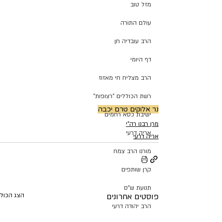
מזל טוב
עולם התורה
הרב עובדיה חן
דף היומי
הרב מצליח חי מאזוז
רשת הכוללים "רצופות"
נר אלוקים טרם יכבה
ישיבת כסא רחמים
מרן רבנו רה"י
אריה דרעי
אריה דרעי
מורנו הרב צמח
קרן שותפים
תנועת ש"ס
פוסטים אחרונים
הצג הכול
הרב יהודה דרעי