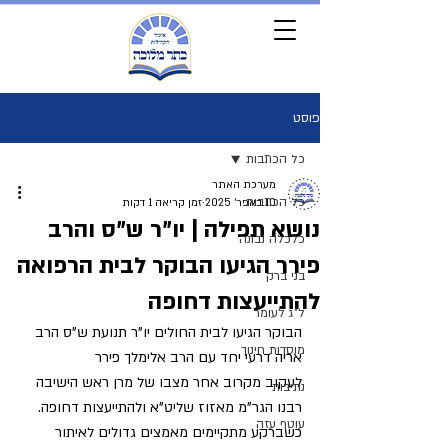
פוסט
כל הכתבות
מערכת האתר
כל הכתבות
10 באפר׳ 2025
זמן קריאה 1 דקות
נושא תפילה | יו"ר ש"ס והרב
כלכלה נבונה
פירר הגיעו הבוקר לבית הרפואה
בני ברק
להתייעצות דחופה
ל"ג לעומר
הבוקר הגיעו לבית החולים יו"ר תנועת ש"ס הרב 
מוסדות חינוך
אריה דרעי יחד עם הרב אלימלך פירר 
לעקוב מקרוב אחר מצבו של מרן ראש הישיבה 
נתיבות
רבנו הגר"מ מאזוז שליט"א ולהתייעצות דחופה. 
עוטף עזה
כשברקע מתקיימים מאמצים גדולים לאיתור 