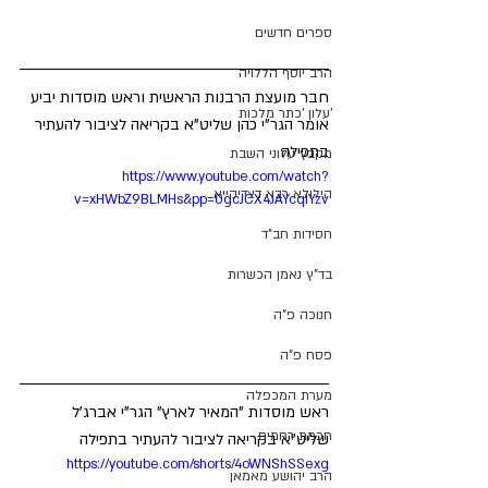
ספרים חדשים
הרב יוסף הללויה
חבר מועצת הרבנות הראשית וראש מוסדות יביע 
'עלון 'כתר מלכות
אומר הגר"י כהן שליט"א בקריאה לציבור להעתיר 
בתפילה
מקבץ עלוני השבת
https://www.youtube.com/watch?
הילולא רבא דצדיקייא
v=xHWbZ9BLMHs&pp=0gcJCX4JAYcqIYzv
חסידות חב"ד
בד"ץ נאמן הכשרות
חנוכה פ"ה
פסח פ"ה
מערת המכפלה
ראש מוסדות "המאיר לארץ" הגר"י אברג'ל 
חכמת רחמים
שליט"א בקריאה לציבור להעתיר בתפילה
https://youtube.com/shorts/4oWNShSSexg
הרב יהושע מאמאן