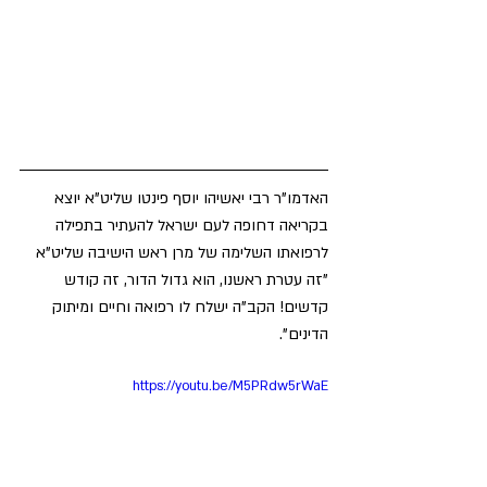
האדמו"ר רבי יאשיהו יוסף פינטו שליט"א יוצא 
בקריאה דחופה לעם ישראל להעתיר בתפילה 
לרפואתו השלימה של מרן ראש הישיבה שליט"א 
"זה עטרת ראשנו, הוא גדול הדור, זה קודש 
קדשים! הקב"ה ישלח לו רפואה וחיים ומיתוק 
הדינים".
https://youtu.be/M5PRdw5rWaE