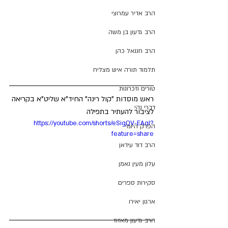
הרב אדיר עמרוצי
הרב גדעון בן משה
הרב חננאל כהן
תלמוד תורה איש מצליח
טורים וזכרונות
ראש מוסדות "קול רינה" החיד"א שליט"א בקריאה 
דברי נהי
לציבור להעתיר בתפילה
https://youtube.com/shorts/eSigQV-EAqI?
הפרק היומי
feature=share
הרב דוד עידאן
עלון מעין נאמן
סקירות ספרים
ארגון יאירו
הרב גדעון מאזוז