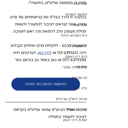
נסים בן כמסאנה שליט"א, בתושח"י.
ספר תורה
השיעור השבועי
בכתבה זו נרכז בעז"ה את קריאותיהם של מרנן 
ורבנן, אשר קוראים לציבור להתעורר ולשאת 
ספרי מרן
תפילה מעומק הלב לרפואת מרן ראש הישיבה.
בית המדרש הגדול
לתשומת לבכם - ללקיחת פרקי תהילים וקבלות 
חג מתן תורה
חייג: 03-6391611 או 
לחץ כאן
, לעדכונים חייג: 
ברוך דיין האמת
077-4379286 או כאן באתר וכן בצ'אט כתר 
מלוכה.
הרב אליהו ענקרי
חג שבועות
להרשמה לצ'אט כתר מלוכה
ת"ת לחם הביכורים
מכינה ליש"ק עץ חיים
מרן הראש"ל הגרש"מ עמאר שליט"א בקריאה 
מרן הרב עמאר
לציבור להעתיר בתפילה
ישיבת דרכי העיון