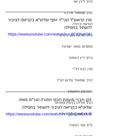
הרב לירן ישי
הרב שמואל אליהו
מרן הראש"ל הגר"ד יוסף שליט"א בקריאה לציבור 
הוראה ברורה
להעתיר בתפילה
https://www.youtube.com/watch?v=_8EsDhyh0IU
בית הוראה מעיין טהור
מוסדות מאור ישראל
ברוך דיין האמת
מרן רבנו רה"י
הרב שמואל עידאן זצ"ל
רפורמת החשמל
זקן חברי מועצת חכמי התורה הגר"מ מאיה 
הרב אליהו בנימין מאדאר
שליט"א בקריאה לציבור להעתיר בתפילה
ימי הרחמים והסליחות
https://www.youtube.com/watch?v=QZsQznEdAJE
ת"ת אור המאיר