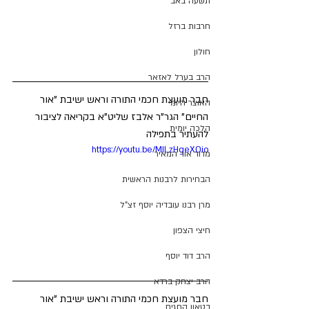
תשעה באב
חרבות ברזל
חולון
הרב בערל לאזאר
חבר מועצת חכמי התורה וראש ישיבת "אור 
האוצר היומי
החיים" הגר"ר אלבז שליט"א בקריאה לציבור 
הלכה יומית
להעתיר בתפילה
https://youtu.be/MILzHgeXOio
מדור אור המאיר
הבחירות לרבנות הראשית
מרן רבנו עובדיה יוסף זצ"ל
חיצי הצפון
הרב דוד יוסף
הרב יצחק ברדא
חבר מועצת חכמי התורה וראש ישיבת "אור 
בטאון החגים