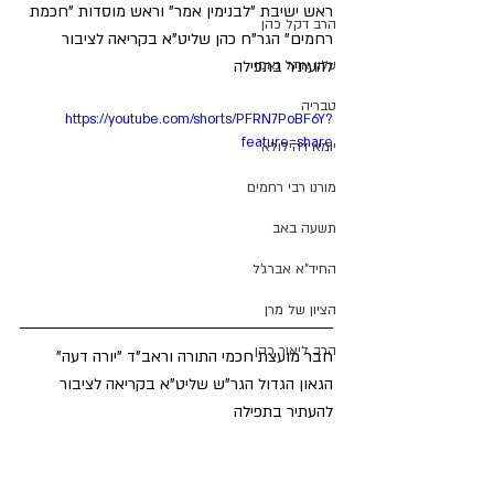
ראש ישיבת "לבנימין אמר" וראש מוסדות "חכמת 
הרב דקל כהן
רחמים" הגר"ח כהן שליט"א בקריאה לציבור 
להעתיר בתפילה
עלון אהל נאמן
טבריה
https://youtube.com/shorts/PFRN7PoBF6Y?
feature=share
יומא דהילולא
מורנו רבי רחמים
תשעה באב
החיד"א אברג'ל
הציון של מרן
הרב ליאור כהן
חבר מועצת חכמי התורה וראב"ד "יורה דעה" 
הגאון הגדול הגר"ש שליט"א בקריאה לציבור 
להעתיר בתפילה