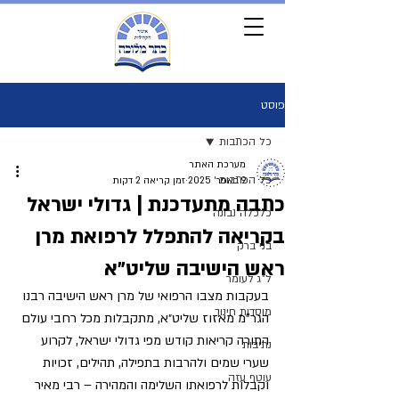
פוסט
כל הכתבות
מערכת האתר
כל הכתבות
9 באפר׳ 2025
זמן קריאה 2 דקות
כתבה מתעדכנת | גדולי ישראל
כלכלה נבונה
בקריאה להתפלל לרפואת מרן
בני ברק
ראש הישיבה שליט״א
ל"ג לעומר
בעקבות מצבו הרפואי של מרן ראש הישיבה רבנו 
מוסדות חינוך
הגר"מ מאזוז שליט״א, מתקבלות מכל רחבי עולם 
התורה קריאות קודש מפי גדולי ישראל, לקרוע 
נתיבות
שערי שמים ולהרבות בתפילה, תהילים, זכויות 
עוטף עזה
וקבלות לרפואתו השלימה והמהירה – רבי מאיר 