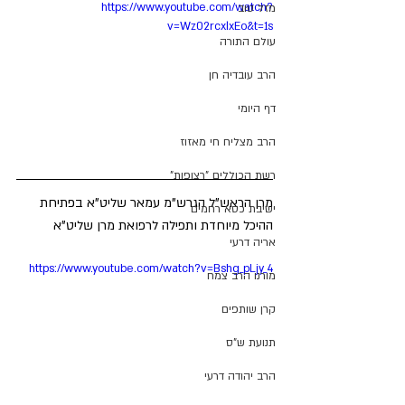
https://www.youtube.com/watch?
מזל טוב
v=Wz02rcxlxEo&t=1s
עולם התורה
הרב עובדיה חן
דף היומי
הרב מצליח חי מאזוז
רשת הכוללים "רצופות"
מרן הראש"ל הגרש"מ עמאר שליט"א בפתיחת 
ישיבת כסא רחמים
ההיכל מיוחדת ותפילה לרפואת מרן שליט"א
אריה דרעי
https://www.youtube.com/watch?v=Bshg_pLjy_4
מורנו הרב צמח
קרן שותפים
תנועת ש"ס
הרב יהודה דרעי