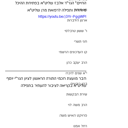
החיים" הגר"ר אלבז שליט"א בפתיחת ההיכל 
מיוחדת ותפילה לרפואת מרן שליט"א
חג סוכות
https://youtu.be/_GYr-PggWPI
ארגון הידברות
ר' ששון טרבלסי
חגי תשרי
קו העדכונים הרשמי
הרב יעקב כהן
י"א שנים לזכרו
חבר מועצת חכמי התורה הראשון לציון הגר"י יוסף 
ברון כובעים
שליט"א בקריאה לציבור להעתיר בתפילה
שירת הבקשות
הרב משה לוי
פרויקט האיש משה
רחל אמנו