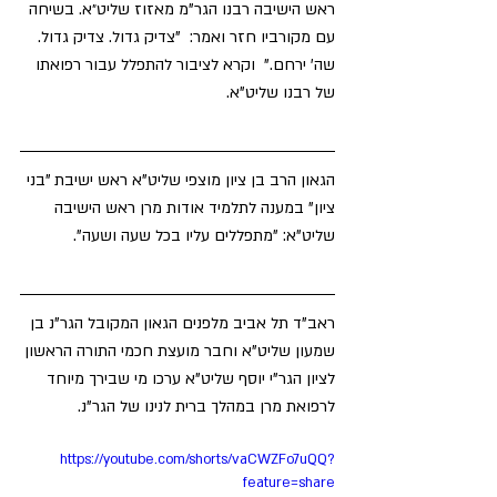
ראש הישיבה רבנו הגר"מ מאזוז שליט״א. בשיחה 
עם מקורביו חזר ואמר:  "צדיק גדול. צדיק גדול. 
שה' ירחם."  וקרא לציבור להתפלל עבור רפואתו 
של רבנו שליט"א.
הגאון הרב בן ציון מוצפי שליט"א ראש ישיבת "בני 
ציון" במענה לתלמיד אודות מרן ראש הישיבה 
שליט"א: "מתפללים עליו בכל שעה ושעה".
ראב"ד תל אביב מלפנים הגאון המקובל הגר"נ בן 
שמעון שליט"א וחבר מועצת חכמי התורה הראשון 
לציון הגר"י יוסף שליט"א ערכו מי שבירך מיוחד 
לרפואת מרן במהלך ברית לנינו של הגר"נ.
https://youtube.com/shorts/vaCWZFo7uQQ?
feature=share