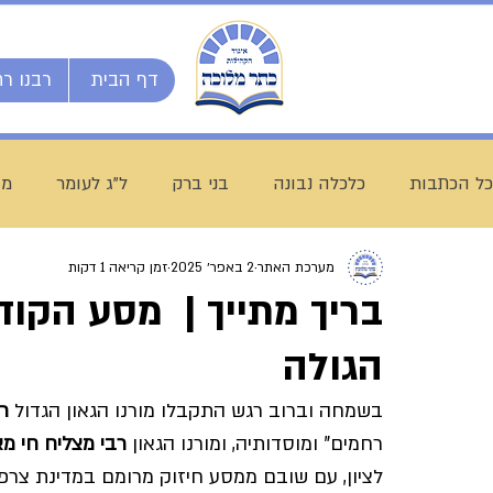
דף הבית
רבנו רח
כל הכתבות
כלכלה נבונה
בני ברק
ל"ג לעומר
מו
מערכת האתר
2 באפר׳ 2025
זמן קריאה 1 דקות
השיעור השבועי
ספרי מרן
בית המדרש הגדול
בריך מתייך​ | מסע הקו
הגולה
חג שבועות
ת"ת לחם הביכורים
מכינה ליש"ק עץ חיי
בשמחה וברוב רגש התקבלו מורנו הגאון הגדול 
ר
רחמים" ומוסדותיה, ו
מ
​ורנו הגאון
רבי מצליח חי מא
עולם התורה
הרב עובדיה חן
דף היומי
הרב מצל
לציון
, עם שובם ממסע חיזוק מרומם במדינת צרפת