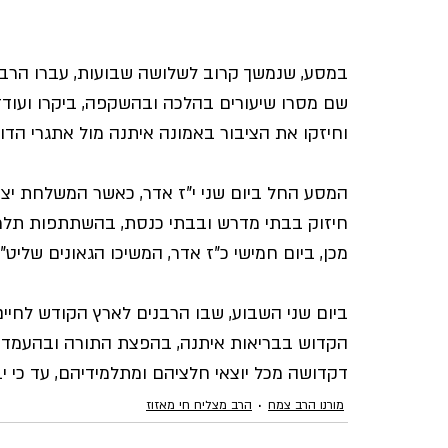
במסע, שנמשך קרוב לשלושה שבועות, עברו 
ה
​רב
שם מסרו שיעורים בהלכה ובהשקפה, 
​ביקרו ו
עודד
וחיזקו את הציבור באמונה איתנה מול אתגרי הדור
המסע החל ביום שני י"ז אדר, כאשר המשלחת יצאה 
חיזוק בבתי מדרש ובבתי כנסת, בהשתתפות תלמיד
מכן, ביום חמישי כ"ז אדר, המשיכו הגאונים שליט
ביום שני
​ השבוע, שבו הרבנים לארץ הקודש לחיים 
הקדוש בבריאות איתנה, בהפצת התורה ובהעמדת 
דקדושה מכל יוצאי חלציהם ומתלמידיהם, עד כי יב
מורנו הרב צמח
הרב מצליח חי מאזוז