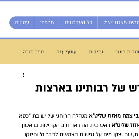
מים מאזוז זצ"ל
כל העדכונים
מרפ"ד
עסקים
סדות חינוך
נתיבות
עוטף עזה
ספר תורה
חג מתן תורה
ברוך דיין האמת
הרב אליהו ענקרי
דש של רבותינו בארצות
ם
מרן הרב עמאר
ישיבת דרכי העיון
מזל טוב
בי צמח מאזוז שליט"א
 מנהלה הרוחני של ישיבת "כסא 
זוז שליט"א
​ ראש בית ההוראה ורב הקהילות בראשון 
יח חי מאזוז
רשת הכוללים "רצופות"
ישיבת כסא רחמים
, שם יצקו מים על נפשות הצמאים לדבר ה' וחיזקו 