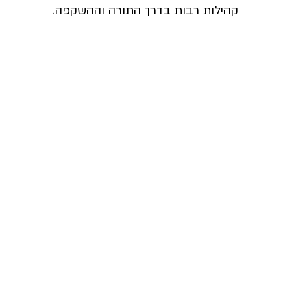
קהילות רבות בדרך התורה וההשקפה.
אריה דרעי
מורנו הרב צמח
קרן שותפים
תנועת