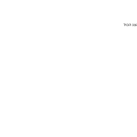
צג הכול