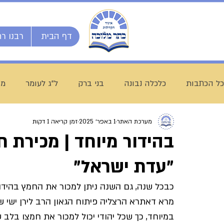
דף הבית
רבנו רח
כל הכתבות
כלכלה נבונה
בני ברק
ל"ג לעומר
מו
מערכת האתר
1 באפר׳ 2025
זמן קריאה 1 דקות
השיעור השבועי
ספרי מרן
בית המדרש הגדול
בהידור מיוחד | מכירת 
"עדת ישראל"
חג שבועות
ת"ת לחם הביכורים
מכינה ליש"ק עץ חיי
כבכל שנה, גם השנה ניתן למכור את החמץ בהידור
מרא דאתרא הרצליה פיתוח הגאון הרב לירן ישי ש
עולם התורה
הרב עובדיה חן
דף היומי
הרב מצל
במיוחד, כך שכל יהודי יכול למכור את חמצו בלב