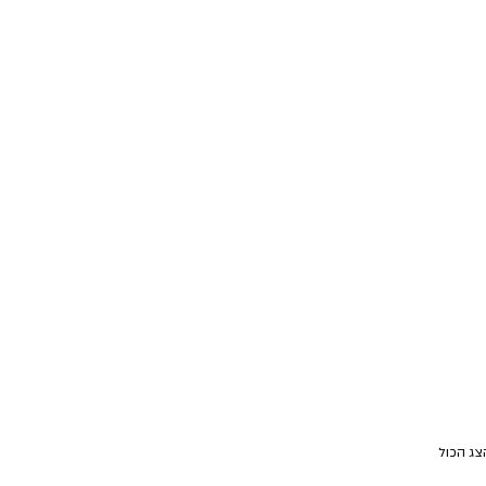
צג הכול