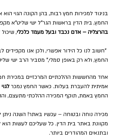
בניגוד למכירות חמץ רבות, בהן הקונה הגוי הוא 
החמץ, בית הדין בראשות הגר"ל ישי שליט"א מקפ
בהרצליה – אדם נכבד ובעל מעמד כלכלי
, שיכול
 "חשוב לנו כל הידור אפשרי, ולכן אנו מקפידים ל
החמץ, ולא רק באופן סמלי," מסביר הרב ישי שליט
אחד מהחששות ההלכתיים המרכזיים במכירת חמץ 
אמיתית להעברת בעלות. כאשר החמץ נמכר 
לגוי 
החמץ באמת, תוקף המכירה ההלכתי מתעצם, וההי
מכירה נוחה ובטוחה – עכשיו באתר! השנה ניתן
מקוונת באתר בית הדין. כל שעליכם לעשות הוא 
ובתנאים המהודרים ביותר.