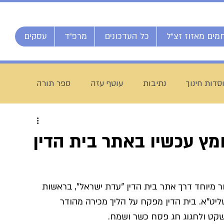
מים מאזוז זצ"ל
כל העדכונים
מרפ"ד
עסקים
סדות חינוך
נתיבות
עוטף עזה
ספר תורה
חג מתן תורה
ברוך דיין האמת
הרב אליהו ענקרי
חמץ עכשיו באתר בית הדין
ם
מרן הרב עמאר
ישיבת דרכי העיון
מזל טוב
 מיוחד דרך אתר בית הדין "עדת ישראל", בראשות 
ליט"א. בית הדין מפקח על הליך מכירה מהודר 
יח חי מאזוז
רשת הכוללים "רצופות"
ישיבת כסא רחמים
 שקט ולחגוג חג פסח כשר ושמח.