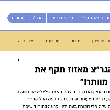
מים מאזוז זצ"ל
כל העדכונים
מרפ"ד
עסקים
סדות חינוך
נתיבות
עוטף עזה
ספר תורה
חג מתן תורה
ברוך דיין האמת
הרב אליהו ענקרי
הגר"צ מאזוז תקף את
מוותר!"
ם
מרן הרב עמאר
ישיבת דרכי העיון
מזל טוב
נו הגאון הגדול הרב צמח מאזוז שליט"א את היועצת 
 גזירת המעונות שתיכנס לתוקפה החל ממחר. 
יח חי מאזוז
רשת הכוללים "רצופות"
ישיבת כסא רחמים
 על לומדי התורה בעת הזו, וקרא לבחורי הישיבה 