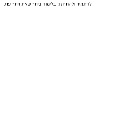
להתמיד ולהתחזק בלימוד ביתר שאת ויתר עוז.
אריה דרעי
מורנו הרב צמח
קרן שותפים
תנועת