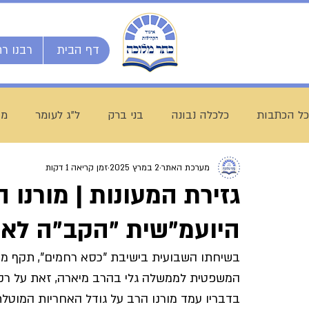
דף הבית
רבנו רח
כל הכתבות
כלכלה נבונה
בני ברק
ל"ג לעומר
מו
מערכת האתר
2 במרץ 2025
זמן קריאה 1 דקות
השיעור השבועי
ספרי מרן
בית המדרש הגדול
גזירת המעונות | מורנו 
היועמ"שית "הקב"ה לא 
חג שבועות
ת"ת לחם הביכורים
מכינה ליש"ק עץ חיי
בשיחתו השבועית בישיבת "כסא רחמים", תקף מור
המשפטית לממשלה גלי בהרב מיארה, זאת על רקע
עולם התורה
הרב עובדיה חן
דף היומי
הרב מצל
בדבריו עמד מורנו הרב על גודל האחריות המוטלת