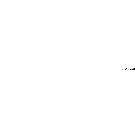
צג הכול