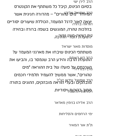
הרב לירן ישי
בסיום הכינוס, קיבל כל משתתף את הקונטרס 
הרב שמואל אליהו
המיוחד "מים טהורים" – מהדורה חגיגית אשר 
יצאה לאור לרגל המעמד, הכוללת שיעורים יסודיים 
הוראה ברורה
בהלכות טהרה, המוגשים בשפה ברורה ובהירה 
בית הוראה מעיין טהור
לתועלת לומדי ההלכה.  
מוסדות מאור ישראל
משתתפי הכינוס שיבחו את מארגני המעמד על 
ברוך דיין האמת
התועלת הרבה והידע הרב שנמסר בו, והביעו את 
הערכתם על פועלו של בית ההוראה "מים 
מרן רבנו רה"י
טהורים", אשר ממשיך להעמיד תלמידי חכמים 
הרב שמואל עידאן זצ"ל
מובהקים ובעלי הוראה מובהקים, ההוגים בתורה 
מתוך בהירות ויסודיות.  
רפורמת החשמל
הרב אליהו בנימין מאדאר
ימי הרחמים והסליחות
ת"ת אור המאיר