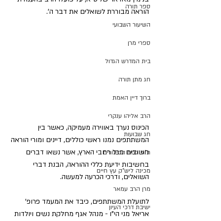
ספר תורה
הוראה מבוררת לשואלים את דבר ה'.
השיעור השבועי
ספרי מרן
בית המדרש הגדול
חג מתן תורה
ברוך דיין האמת
הרב אליהו ענקרי
הכינוס נערך באווירה מעמיקה, כאשר בין 
חג שבועות
המשתתפים נמנו ראשי כוללים, דיינים ומורי הוראה 
חשובים מכל רחבי הארץ, אשר נשאו דברים 
ת"ת לחם הביכורים
בחשיבות ידיעת כללי ההוראה, הבנת דברי 
מכינה ליש"ק עץ חיים
השואלים, ודרכי הכרעה למעשה.  
מרן הרב עמאר
לתועלת המשתתפים, כיבד את המעמד פרופ' 
ישיבת דרכי העיון
אריאל מני הי"ו - מנהל אגף מחלקת נשים ויולדות 