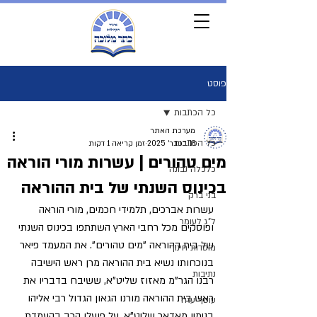
פוסט
כל הכתבות
מערכת האתר
כל הכתבות
18 בפבר׳ 2025
זמן קריאה 1 דקות
מים טהורים | עשרות מורי הוראה
כלכלה נבונה
בכינוס השנתי של בית ההוראה
בני ברק
עשרות אברכים, תלמידי חכמים, מורי הוראה 
ל"ג לעומר
ופוסקים מכל רחבי הארץ השתתפו בכינוס השנתי 
של בית ההוראה "מים טהורים". את המעמד פיאר 
מוסדות חינוך
בנוכחותו נשיא בית ההוראה מרן ראש הישיבה 
נתיבות
רבנו הגר"מ מאזוז שליט"א, ששיבח בדבריו את 
ראש בית ההוראה מורנו הגאון הגדול רבי אליהו 
עוטף עזה
בנימין מאדאר שליט"א, על פועלו הרב בהעמדת 