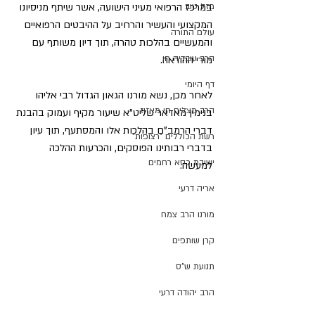
במרכז הרפואי מעיני הישועה, אשר שיתף מניסיונו 
מזל טוב
המקצועי והעשיר והרחיב על ההיבטים הרפואיים 
עולם התורה
והמעשיים בהלכות טהרה, תוך דיון משותף עם 
הרב עובדיה חן
מורי ההוראה.  
דף היומי
לאחר מכן, נשא מורנו הגאון הגדול רבי אליהו 
הרב מצליח חי מאזוז
בנימין מאדאר שליט"א שיעור מקיף ועמוק בהבנת 
דברי הרמב"ם בהלכות אלו והמסתעף, תוך עיון 
רשת הכוללים "רצופות"
בדברי רבותינו הפוסקים, והכרעות ההלכה 
ישיבת כסא רחמים
למעשה.  
אריה דרעי
מורנו הרב צמח
קרן שותפים
תנועת ש"ס
הרב יהודה דרעי