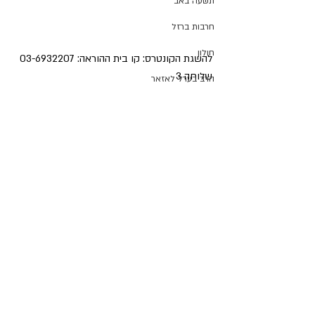
תשעה באב
חרבות ברזל
חולון
להשגת הקונטרס: קו בית ההוראה: 03-6932207 
שלוחה 3
הרב בערל לאזאר
עולם התורה
האוצר היומי
מרן רבנו רה"י
הרב אליהו בנימין מאדאר
הלכה יומית
מדור אור המאיר
הבחירות לרבנות הראשית
מרן רבנו עובדיה יוסף זצ"ל
פוסטים אחרונים
הצג הכול
חיצי הצפון
הרב דוד יוסף
הרב יצחק ברדא
בטאון החגים