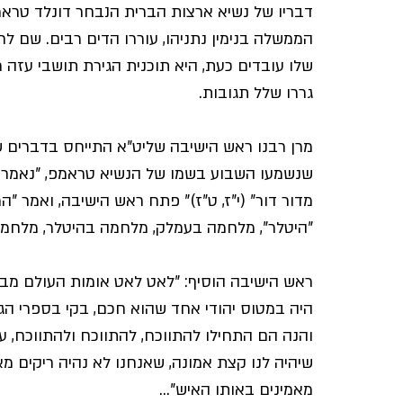
דבריו של נשיא ארצות הברית הנבחר דונלד טרא
הממשלה בנימין נתניהו, עוררו הדים רבים. שם לר
שלו עובדים כעת, היא תוכנית הגירת תושבי עזה 
גררו שלל תגובות.
מרן רבנו ראש הישיבה שליט"א התייחס בדברים שנ
שנשמעו השבוע בשמו של הנשיא טראמפ, "נאמר בפ
מדור דור" (י"ז, ט"ז)" פתח ראש הישיבה, ואמר "המל
"היטלר", מלחמה בעמלק, מלחמה בהיטלר, מלחמה 
ראש הישיבה הוסיף: "לאט לאט אומות העולם מבינ
היה במטוס יהודי אחד שהוא חכם, בקי בספרי הגו
והנה הם התחילו להתווכח, להתווכח ולהתווכח, ע
שיהיה לנו קצת אמונה, שאנחנו לא נהיה ריקים מא
מאמינים באותו האיש"…