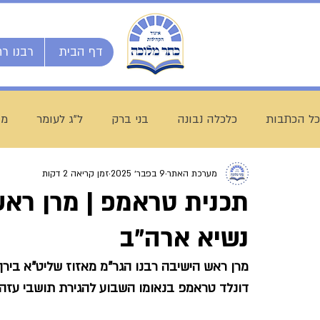
דף הבית
רבנו רח
כל הכתבות
כלכלה נבונה
בני ברק
ל"ג לעומר
מו
מערכת האתר
9 בפבר׳ 2025
זמן קריאה 2 דקות
השיעור השבועי
ספרי מרן
בית המדרש הגדול
תכנית טראמפ | מרן ראש
נשיא ארה"ב
חג שבועות
ת"ת לחם הביכורים
מכינה ליש"ק עץ חיי
מרן ראש הישיבה רבנו הגר"מ מאזוז שליט"א ביר
דונלד טראמפ בנאומו השבוע להגירת תושבי עזה מ
עולם התורה
הרב עובדיה חן
דף היומי
הרב מצל