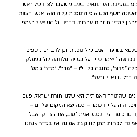
מפ במסיבת העיתונאים בשבוע שעבר לצדו של ראש 
אשונה חשף הנשיא כי התוכנית עליה הוא ואנשי הצוות 
מרצון למדינות זרות אחרות. דבריו של הנשיא טראמפ 
שא בשיעור השבועי לתוכנית, וכן לדברים נוספים 
רשה "ויאמר כי יד על כס יה, מלחמה לה' בעמלק 
ה "מדור", כתובה בלי וי"ו – "מדר". "מדר" גימט' 
בכל שונאי ישראל".
ים, שהתורה האמיתית היא שלנו, תורת ישראל. פעם 
ים, והיה על ידו כומר – ככה יצא המקום שלהם – 
ד שהכומר הזה נכנע, אמר: "טוב, אתה צודק! אבל 
מונה, לפחות תתן לנו קצת אמונה, אז בסדר אנחנו 