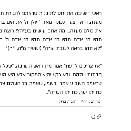
ראש הישיבה התייחס לתוכנית טראמפ להגירת תוש
מעזה, היא הצעה נכונה מאד, "ויולך ה' את הים ברו
את כולם מעזה… מה אתם עושים בעזה?! רוצחים. 
תהיו בני אדם. תהיו בני אדם. תהיו בני אדם. ה'
"לא תהו בראה לשבת יצרה" (ישעיה מ"ה, י"ח)".
"אז צריכים לדעת" אמר מרן ראש הישיבה, "שכל א
הדתות שלהם. ולא רק שהיא המקור אלא היא הורי
טראמפ השבוע אמרו בשמו, שאמר: כל העולם צריך 
כחייתו יער, כחייתו השדה"…
מרן רבנו רה"י
חרבות ברזל