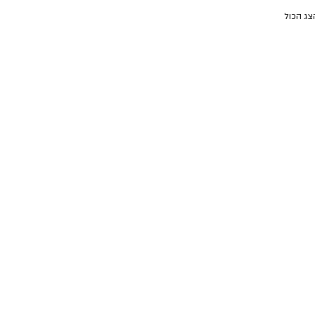
צג הכול