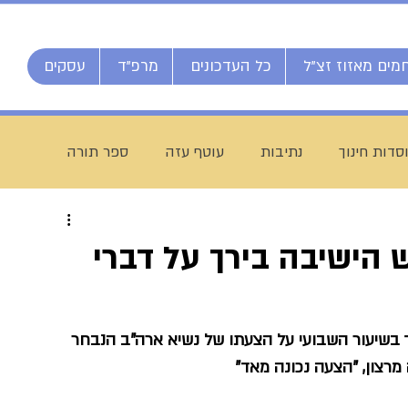
מים מאזוז זצ"ל
כל העדכונים
מרפ"ד
עסקים
סדות חינוך
נתיבות
עוטף עזה
ספר תורה
חג מתן תורה
ברוך דיין האמת
הרב אליהו ענקרי
 הישיבה בירך על דברי
ם
מרן הרב עמאר
ישיבת דרכי העיון
מזל טוב
ך בשיעור השבועי על הצעתו של נשיא ארה"ב הנבחר 
רצון, "הצעה נכונה מאד"
יח חי מאזוז
רשת הכוללים "רצופות"
ישיבת כסא רחמים