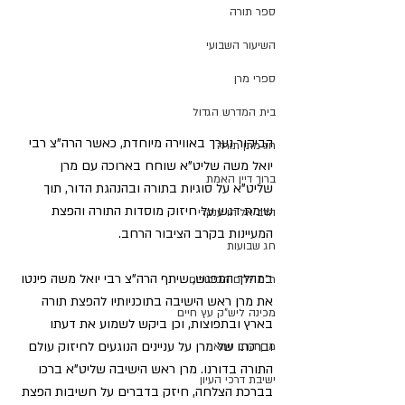
ספר תורה
השיעור השבועי
ספרי מרן
בית המדרש הגדול
הביקור נערך באווירה מיוחדת, כאשר הרה"צ רבי 
חג מתן תורה
יואל משה שליט"א שוחח בארוכה עם מרן 
ברוך דיין האמת
שליט"א על סוגיות בתורה ובהנהגת הדור, תוך 
שימת דגש על חיזוק מוסדות התורה והפצת 
הרב אליהו ענקרי
המעיינות בקרב הציבור הרחב.  
חג שבועות
במהלך המפגש, שיתף הרה"צ רבי יואל משה פינטו 
ת"ת לחם הביכורים
את מרן ראש הישיבה בתוכניותיו להפצת תורה 
מכינה ליש"ק עץ חיים
בארץ ובתפוצות, וכן ביקש לשמוע את דעתו 
וברכתו של מרן על עניינים הנוגעים לחיזוק עולם 
מרן הרב עמאר
התורה בדורנו. מרן ראש הישיבה שליט"א ברכו 
ישיבת דרכי העיון
בברכת הצלחה, חיזק בדברים על חשיבות הפצת 