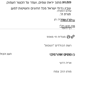
התורה מתוך יראת שמים, ועמד על הקשר העמוק 
מזל טוב
שבין גדולי ישראל מכל החוגים והשיטות למען 
עולם התורה
תורת ה'.  
הרב עובדיה חן
עולם התורה
מרן רבנו רה"י
דף היומי
הרב מצליח חי מאזוז
רשת הכוללים "רצופות"
פוסטים אחרונים
הצג הכול
ישיבת כסא רחמים
אריה דרעי
מורנו הרב צמח
קרן שותפים
תנועת ש"ס
הרב יהודה דרעי