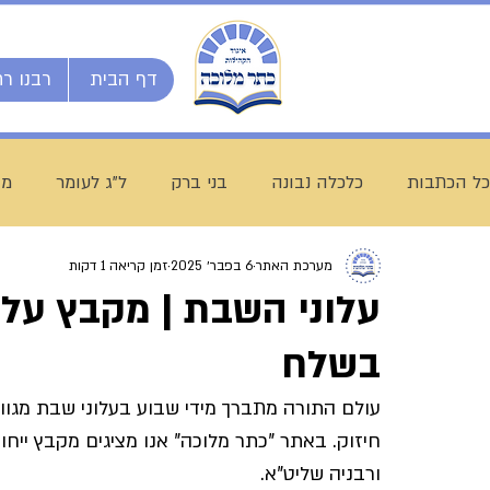
דף הבית
רבנו רח
כל הכתבות
כלכלה נבונה
בני ברק
ל"ג לעומר
מו
מערכת האתר
6 בפבר׳ 2025
זמן קריאה 1 דקות
השיעור השבועי
ספרי מרן
בית המדרש הגדול
עלוני השבת | מקבץ על
בשלח
חג שבועות
ת"ת לחם הביכורים
מכינה ליש"ק עץ חיי
עולם התורה מתברך מידי שבוע בעלוני שבת מגוונ
חיזוק. באתר "כתר מלוכה" אנו מציגים מקבץ ייחוד
עולם התורה
הרב עובדיה חן
דף היומי
הרב מצל
ורבניה שליט"א.