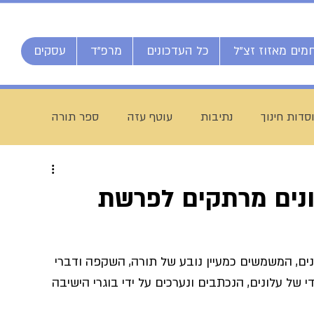
מים מאזוז זצ"ל
כל העדכונים
מרפ"ד
עסקים
סדות חינוך
נתיבות
עוטף עזה
ספר תורה
חג מתן תורה
ברוך דיין האמת
הרב אליהו ענקרי
ונים מרתקים לפרשת
ם
מרן הרב עמאר
ישיבת דרכי העיון
מזל טוב
ים, המשמשים כמעיין נובע של תורה, השקפה ודברי 
י של עלונים, הנכתבים ונערכים על ידי בוגרי הישיבה 
יח חי מאזוז
רשת הכוללים "רצופות"
ישיבת כסא רחמים