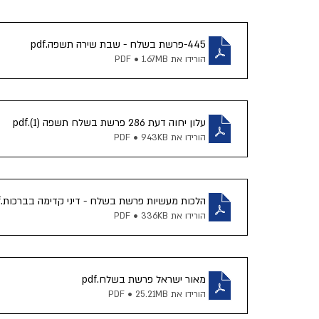
אריה דרעי
מורנו הרב צמח
קרן שותפים
תנועת
445-פרשת בשלח - שבת שירה תשפה
.pdf
הורידו את PDF • 1.67MB
עלון יחוה דעת 286 פרשת בשלח תשפה (1)
.pdf
הורידו את PDF • 943KB
הלכות מעשיות פרשת בשלח - דיני קדימה בברכות
.pdf
הורידו את PDF • 336KB
מאור ישראל פרשת בשלח
.pdf
הורידו את PDF • 25.21MB