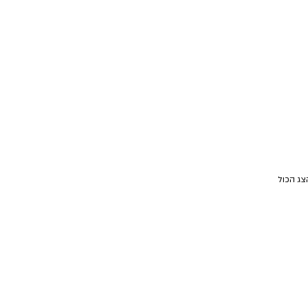
צג הכול