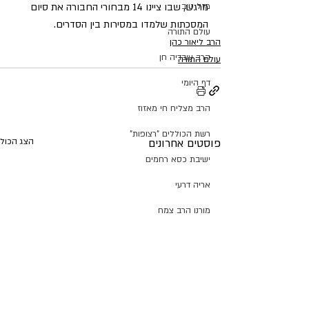
מרגש, שבו ציינו 14 מבחורי החבורה את סיום 
מזל טוב
המסכתות שלמדו במסירות בין הסדרים.
עולם התורה
הרב ליאור כהן
הרב עובדיה חן
עולם התורה
דף היומי
הרב מצליח חי מאזוז
רשת הכוללים "רצופות"
פוסטים אחרונים
הצג הכול
ישיבת כסא רחמים
אריה דרעי
מורנו הרב צמח
קרן שותפים
תנועת ש"ס
הרב יהודה דרעי