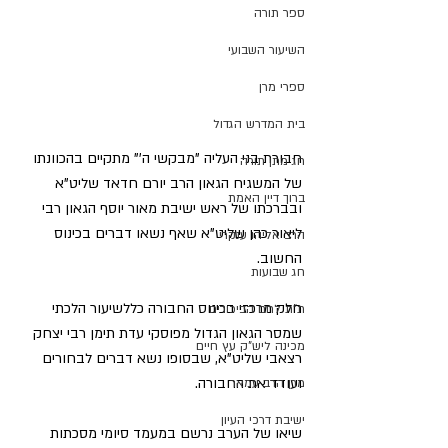
ספר תורה
השיעור השבועי
ספרי מרן
בית המדרש הגדול
חבורת בני העליה "מבקשי ה'" מתקיים בהכוונתו 
חג מתן תורה
של המשגיח הגאון הרב יורם חדאד שליט"א 
ברוך דיין האמת
ובברכתו של ראש ישיבת מאור יוסף הגאון רבי 
ליאור כהן שליט"א שאף נשאו דברים בכינוס 
הרב אליהו ענקרי
החשוב.
חג שבועות
חלק מרכזי בכינוס החבורה כללשיעור הלכתי 
ת"ת לחם הביכורים
שמסר הגאון הגדול מפוסקי עדת תימן רבי יצחק 
מכינה ליש"ק עץ חיים
רצאבי שליט"א, שבסופו נשא דברים לבחורים 
ועודד את החבורה.
מרן הרב עמאר
ישיבת דרכי העיון
שיאו של הערב נרשם במעמד סיומי מסכתות 