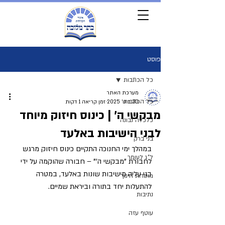
פוסט
כל הכתבות
מערכת האתר
כל הכתבות
30 בינו׳ 2025
זמן קריאה 1 דקות
מבקשי ה' | כינוס חיזוק מיוחד
כלכלה נבונה
לבני הישיבות באלעד
בני ברק
במהלך ימי החנוכה התקיים כינוס חיזוק מרגש 
ל"ג לעומר
לחבורת "מבקשי ה'" – חבורה שהוקמה על ידי 
בני עליה מישיבות שונות באלעד, במטרה 
מוסדות חינוך
להתעלות יחד בתורה וביראת שמיים.  
נתיבות
עוטף עזה