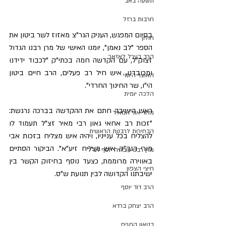
תשעה באב
חרבות ברזל
​בסיום המפגש, העניק הגר"צ מאזוז לשר ביטון את 
חולון
הספר "לב נאמן", יומנו האישי של מרן רבנו הגדול 
הרב בערל לאזאר
זצוק"ל, עם הקדשה חמה בכתי"ק "לכבוד ידידנו 
ומכובדנו, איש חיל רב פעלים, הרב חיים ביטון 
האוצר היומי
הי"ו, שר החינוך החרדי".
הלכה יומית
​ראש הישיבה חתם את ההקדשה בברכה נרגשת: 
מדור אור המאיר
"זכות רב אחאי גאון רבי מאיר זצ"ל תעמוד לו 
הבחירות לרבנות הראשית
להצליח בכל ענייניו, ויהיה איש מצליח בזכות אבי 
מורי הגה"ק איש מצליח זיע"א". הביקור הסתיים 
מרן רבנו עובדיה יוסף זצ"ל
באווירה מרוממת, כצעד נוסף בחיזוק הקשר בין 
חיצי הצפון
ישיבתנו הקדושה לבין תנועת ש"ס.
הרב דוד יוסף
הרב יצחק ברדא
בטאון החגים