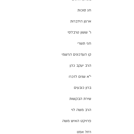
חג סוכות
ארגון הידברות
ר' ששון טרבלסי
חגי תשרי
קו העדכונים הרשמי
הרב יעקב כהן
י"א שנים לזכרו
ברון כובעים
שירת הבקשות
הרב משה לוי
פרויקט האיש משה
רחל אמנו