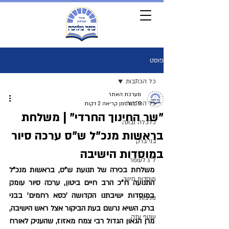
פוסט
כל הכתבות
מערכת האתר
כל הכתבות
9 בינו׳
זמן קריאה 2 דקות
"שר החינוך החרדי" | משלחת
כלכלה נבונה
בראשות מנכ"ל ש"ס ערכה סיור
בני ברק
במוסדות הישיבה
ל"ג לעומר
​משלחת בכירה של תנועת ש"ס, בראשות מנכ"ל 
מוסדות חינוך
התנועה ח"כ הרב חיים ביטון, ערכה סיור עומק 
במוסדות ישיבתנו הקדושה 'כסא רחמים' בבני 
נתיבות
ברק. השיא נרשם בעת הביקור אצל ראש הישיבה, 
עוטף עזה
מרן הגאון הגדול רבי צמח מאזוז, שהעניק לאורח 