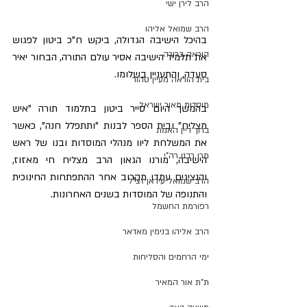
הרב לירן ישי
הרב שמואל אליהו
בהיכל הישיבה הגדולה, ביקש ח"כ ביטון לפגוש 
הוראה ברורה
את תלמיד הישיבה אסיר עולם התורה, הבחור יאיר 
סעדה, והתעניין בשלומו.
בית הוראה מעיין טהור
מוסדות מאור ישראל
בהמשך היום סייר ביטון בתלמוד תורה "איש 
מצליח" ובית הספר לבנות "ותתפלל חנה", כאשר 
ברוך דיין האמת
את המשלחת ליוו מנהלי המוסדות ובנו של ראש 
מרן רבנו רה"י
הישיבה, מורנו הגאון הרב מצליח חי מאזוז, 
והנציגים עמדו מקרוב אחר ההתפתחות החינוכית 
הרב שמואל עידאן זצ"ל
והתנופה של המוסדות בשנים האחרונות.
רפורמת החשמל
הרב אליהו בנימין מאדאר
ימי הרחמים והסליחות
ת"ת אור המאיר