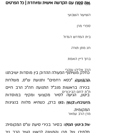
את ספרו עם הקדשה אישית ומיוחדת | כל הפרטים
ספר תורה
השיעור השבועי
ספרי מרן
בית המדרש הגדול
חג מתן תורה
ברוך דיין האמת
הרב אליהו ענקרי
כחלק משיתוף הפעולה ההדוק בין מוסדות ישיבתנו 
הקדושה "כסא רחמים" ותנועת ש"ס, משלחת 
חג שבועות
בכירה בראשות מנכ"ל התנועה חה"כ הרב חיים 
ת"ת לחם הביכורים
ביטון, הגיעה לסיור מקצועי ומקיף במוסדות 
הישיבה בעיר בני ברק, כשהיא מלווה בנציגות 
מכינה ליש"ק עץ חיים
המקומית.
מרן הרב עמאר
​אל ביטון התלוו בסיור בכירי סיעת ש"ס המקומית: 
ישיבת דרכי העיון
תלמידו של מרן והמשנה לראש העיר הרב ניר 