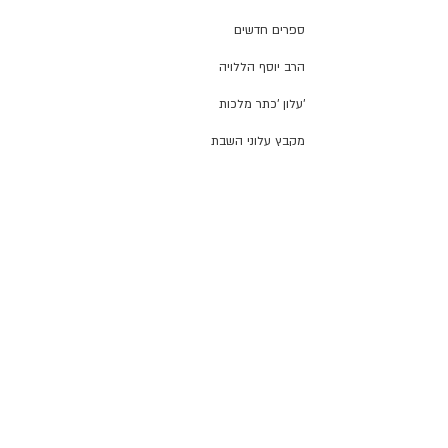
ספרים חדשים
הרב יוסף הללויה
'עלון 'כתר מלכות
מקבץ עלוני השבת
הילולא רבא דצדיקייא
חסידות חב"ד
בד"ץ נאמן הכשרות
חנוכה פ"ה
פסח פ"ה
מערת המכפלה
חכמת רחמים
הרב יהושע מאמאן