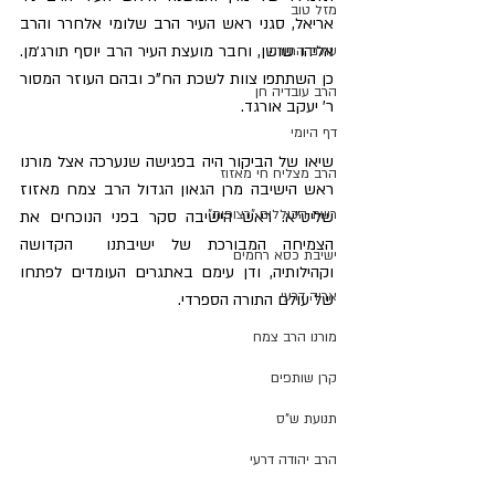
מזל טוב
אריאל, סגני ראש העיר הרב שלומי אלחרר והרב 
אליהו שושן, וחבר מועצת העיר הרב יוסף תורג׳מן. 
עולם התורה
כן השתתפו צוות לשכת הח"כ ובהם העוזר המסור 
הרב עובדיה חן
ר' יעקב אורגד.
דף היומי
​שיאו של הביקור היה בפגישה שנערכה אצל מורנו 
הרב מצליח חי מאזוז
ראש הישיבה מרן הגאון הגדול הרב צמח מאזוז 
רשת הכוללים "רצופות"
שליט"א. ראש הישיבה סקר בפני הנוכחים את 
הצמיחה המבורכת של ישיבתנו  הקדושה 
ישיבת כסא רחמים
וקהילותיה, ודן עימם באתגרים העומדים לפתחו 
אריה דרעי
של עולם התורה הספרדי.
מורנו הרב צמח
קרן שותפים
תנועת ש"ס
הרב יהודה דרעי