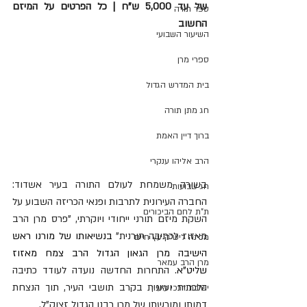
של עד 5,000 ש"ח | כל הפרטים על המיזם 
ספר תורה
החשוב
השיעור השבועי
ספרי מרן
בית המדרש הגדול
חג מתן תורה
ברוך דיין האמת
הרב אליהו ענקרי
בשורה משמחת לעולם התורה בעיר אשדוד: 
חג שבועות
החברה העירונית לתרבות ופנאי הכריזה השבוע על 
ת"ת לחם הביכורים
השקת מיזם תורני ייחודי ויוקרתי, "פרס מרן הרב 
מאזוז לכתיבה תורנית" 
בנשיאותו של מורנו ראש 
מכינה ליש"ק עץ חיים
הישיבה מרן הגאון הגדול הרב צמח מאזוז 
מרן הרב עמאר
שליט"א
. התחרות החדשה נועדה לעודד כתיבה 
הלכתית ועיונית בקרב תושבי העיר, תוך הנצחת 
ישיבת דרכי העיון
דמותו ומורשתו של מרן רבנו הגדול זצוק"ל.