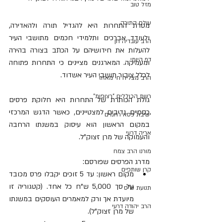
מזל טוב
עולם התורה
מטרת התחרות היא להגדיל תורה ולהאדירה, 
ולעודד אברכים ותלמידי חכמים מתושבי העיר 
הרב עובדיה חן
להעלות את חידושיהם על הכתב בצורה בהירה 
דף היומי
ומעמיקה. המארגנים מציינים כי התחרות פתוחה 
לכלל ציבור תושבי העיר אשדוד.
הרב מצליח חי מאזוז
רשת הכוללים "רצופות"
גולת הכותרת של התחרות היא חלוקת פרסים 
כספיים נדיבים למצטיינים, כאשר הדגש המרכזי 
ישיבת כסא רחמים
במקום הראשון הוא עיסוק במשנתו הרחבה 
אריה דרעי
והעמוקה של מרן זצוק"ל.
מורנו הרב צמח
מדרג הפרסים שפורסם:
קרן שותפים
מקום ראשון: עד 5 זוכים יקבלו פרס מכובד 
על סך 5,000 ש"ח כל אחד. (קטגוריה זו 
תנועת ש"ס
מיועדת אך ורק למאמרים העוסקים במשנתו 
הרב יהודה דרעי
של מרן זצוק"ל).