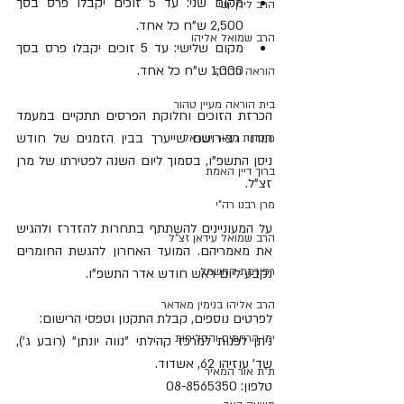
מקום שני: עד 5 זוכים יקבלו פרס בסך 
הרב לירן ישי
2,500 ש"ח כל אחד.
הרב שמואל אליהו
מקום שלישי: עד 5 זוכים יקבלו פרס בסך 
1,000 ש"ח כל אחד.
הוראה ברורה
בית הוראה מעיין טהור
הכרזת הזוכים וחלוקת הפרסים תתקיים במעמד 
תורני רב-רושם שייערך בבין הזמנים של חודש 
מוסדות מאור ישראל
ניסן התשפ"ו, בסמוך ליום השנה לפטירתו של מרן 
ברוך דיין האמת
זצ"ל.
מרן רבנו רה"י
על המעוניינים להשתתף בתחרות להזדרז ולהגיש 
הרב שמואל עידאן זצ"ל
את מאמריהם. המועד האחרון להגשת החומרים 
רפורמת החשמל
נקבע ליום ראש חודש אדר התשפ"ו.
הרב אליהו בנימין מאדאר
לפרטים נוספים, קבלת התקנון וטפסי הרישום:
ימי הרחמים והסליחות
ניתן לפנות למרכז קהילתי "נווה יונתן" (רובע ג'), 
שד' עוזיהו 62, אשדוד.
ת"ת אור המאיר
טלפון: 08-8565350