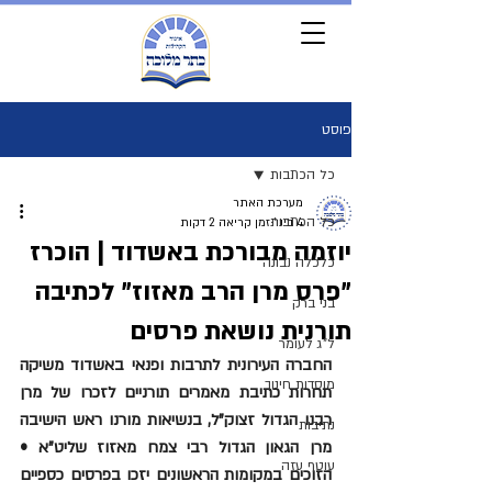
פוסט
כל הכתבות
מערכת האתר
כל הכתבות
4 בינו׳
זמן קריאה 2 דקות
יוזמה מבורכת באשדוד | הוכרז
כלכלה נבונה
"פרס מרן הרב מאזוז" לכתיבה
בני ברק
תורנית נושאת פרסים
ל"ג לעומר
החברה העירונית לתרבות ופנאי באשדוד משיקה 
מוסדות חינוך
תחרות כתיבת מאמרים תורניים לזכרו של מרן 
רבנו הגדול זצוק"ל, בנשיאות מורנו ראש הישיבה 
נתיבות
מרן הגאון הגדול רבי צמח מאזוז שליט"א • 
עוטף עזה
הזוכים במקומות הראשונים יזכו בפרסים כספיים 