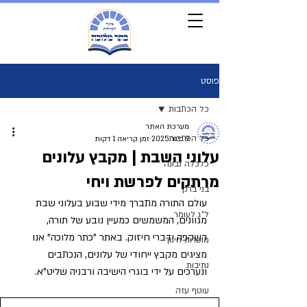
פוסט
כל הכתבות
מערכת האתר
כל הכתבות
9 בינו׳ 2025
זמן קריאה 1 דקות
עלוני השבת | מקבץ עלונים
כלכלה נבונה
מרתקים לפרשת ויחי
בני ברק
עולם התורה מתברך מידי שבוע בעלוני שבת 
ל"ג לעומר
מגוונים, המשמשים כמעיין נובע של תורה, 
השקפה ודברי חיזוק. באתר "כתר מלוכה" אנו 
מוסדות חינוך
מציגים מקבץ ייחודי של עלונים, הנכתבים 
נתיבות
ונערכים על ידי בוגרי הישיבה ורבניה שליט"א.
עוטף עזה