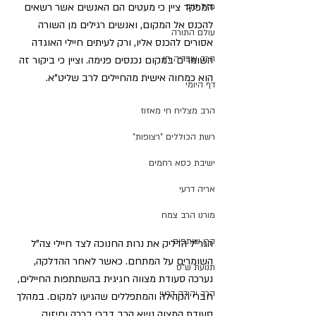
המפקד ציין כי מעטים הם האנשים אשר רשאים 
מזל טוב
להכנס אל המקום, ואנשים רגילים מן השורה 
עולם התורה
אסורים להכנס אליו, ורק לעיתים חיילי האוגדה 
הרב עובדיה חן
השומרים במקום נכנסים פנימה. וציין כי ביקור זה 
הוא כמחוה אישית מהחיילים לרב שליט"א.
דף היומי
הרב מצליח חי מאזוז
רשת הכוללים "רצופות"
ישיבת כסא רחמים
אריה דרעי
מורנו הרב צמח
קרן שותפים
הגר"ל הדליק את נרות החנוכה לצד חיילי צה"ל 
השומרים על המתחם. כאשר לאחר ההדלקה, 
תנועת ש"ס
נערכה סעודת מצווה חגיגית בהשתתפות החיילים, 
הרב יהודה דרעי
חברי הקהילה והמתפללים שהגיעו למקום. במהלך 
סעודת המצוה נשא הרב דברי ברכה וחיזוק, 