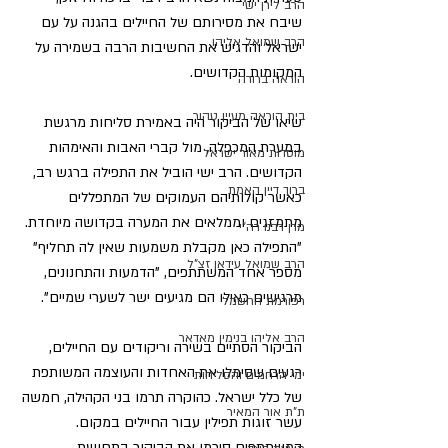
הרב לירן ישי
שיבח את מסירותם של החיילים בהגנה על עם 
הרב שמואל אליהו
ישראל והדגיש את החשיבות הרבה בשמירה על 
המקומות הקדושים.  
הוראה ברורה
בית הוראה מעיין טהור
שיאו של הביקור היה באמירת סליחות מרגשת 
במערת המכפלה, מול קברי האבות והאימהות 
מוסדות מאור ישראל
הקדושים. הרב ישי הוביל את התפילה ברגש רב, 
ברוך דיין האמת
כאשר קולותיהם העמוקים של המתפללים 
מתמזגים וממלאים את המערה בקדושה מיוחדת. 
מרן רבנו רה"י
"התפילה כאן מקבלת משמעות שאין לה תחליף" 
הרב שמואל עידאן זצ"ל
מספר אחד המשתתפים, "הדמעות והתחנונים, 
מרגישים כאילו הם מגיעים ישר לשערי שמיים".
רפורמת החשמל
הרב אליהו בנימין מאדאר
הביקור הסתיים בשירה וריקודים עם החיילים, 
רגעים שסימלו את האחדות והעוצמה המשותפת 
ימי הרחמים והסליחות
של כלל ישראל. כהוקרה תרמו בני הקהילה, חמשה 
ת"ת אור המאיר
עשר זוגות תפילין עבור החיילים במקום. 
המשתתפים סיכמו את הביקור בתחושת 