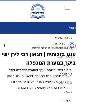
פוסט
כל הכתבות
מערכת האתר
כל הכתבות
8 בינו׳ 2025
זמן קריאה 2 דקות
עננו בזכותיה | הגאון רבי לירן ישי
כלכלה נבונה
ביקר במערת המכפלה
בני ברק
ביקור נדיר ומרומם נערך במערת המכפלה בעיר 
ל"ג לעומר
האבות חברון, בחג החנוכה. בראשותו של הגאון 
רבי לירן ישי שליט"א ראב"ד "עדת ישראל" ורב 
מוסדות חינוך
הקהילות בהרצליה, שהגיע למקום הקדוש. 
נתיבות
עוטף עזה