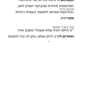
תשעה באב
התרוממות מיוחדת שהביקור העניק להם, 
חרבות ברזל
ובהרגשת השראה להמשיך בעשייה רוחנית 
וקהילתית.  
חולון
הרב בערל לאזאר
"זו הייתה חוויה שלא אשכח" מסכם אחד 
החיילים, "הרב חיזק אותנו, ונתן לנו כוח להמשיך 
האוצר היומי
בשמחה ובאמונה".
הלכה יומית
הרב לירן ישי
מדור אור המאיר
חנוכה פ"ה
מערת המכפלה
הבחירות לרבנות הראשית
מרן רבנו עובדיה יוסף זצ"ל
חיצי הצפון
פוסטים אחרונים
הצג הכול
הרב דוד יוסף
הרב יצחק ברדא
בטאון החגים