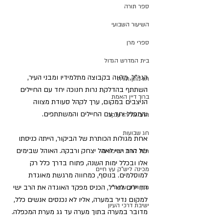
ספר תורה
השיעור השבועי
ספרי מרן
בית המדרש הגדול
הגר"ל, מלווה בקבוצה מתלמידיו ומבני העיר, 
חג מתן תורה
השתתף בהדלקת נרות חנוכה יחד עם החיילים 
ברוך דיין האמת
הניצבים במקום, ערך לקהל סעודת מצווה 
והתפלל יחד עם החיילים והמשתתפים.  
הרב אליהו ענקרי
חג שבועות
אחת מגולות הכותרת של הביקור, הייתה כניסתו 
של הרב ישי לאהל יצחק ורבקה. האוהל שבימים 
ת"ת לחם הביכורים
אלו ובכלל ימות השנה, פתוח בדרך כלל רק 
מכינה ליש"ק עץ חיים
למוסלמים. בנוסף, כמחווה מרגשת מאוגדת 
החיילים לגר"ל, הכניס מפקד האוגדה את הרב ישי 
מרן הרב עמאר
למקום נדיר במערה, אליו לא נכנסים אנשים כלל, 
ישיבת דרכי העיון
מדובר במערה בתוך מערה עד גג מערת המכפלה. 