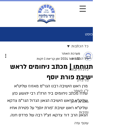
פוסט
כל הכתבות
מערכת האתר
כל הכתבות
12 בדצמ׳ 2024
זמן קריאה 1 דקות
תנוחמו | מכתב ניחומים לראש
כלכלה נבונה
ישיבת פורת יוסף
בני ברק
מרן ראש הישיבה רבנו הגר"מ מאזוז שליט"א 
ל"ג לעומר
שלח מכתב ניחומים ביד הרה"ג רבי יהושע כהן 
שליט"א לראש הישיבה הגאון הגדול הגר"מ צדקא 
מוסדות חינוך
שליט"א ראש ישיבת 'פורת יוסף' על פטירת אחיו 
נתיבות
הגאון הרב דוד צדקא זצ"ל רבה של פרדס חנה.
עוטף עזה