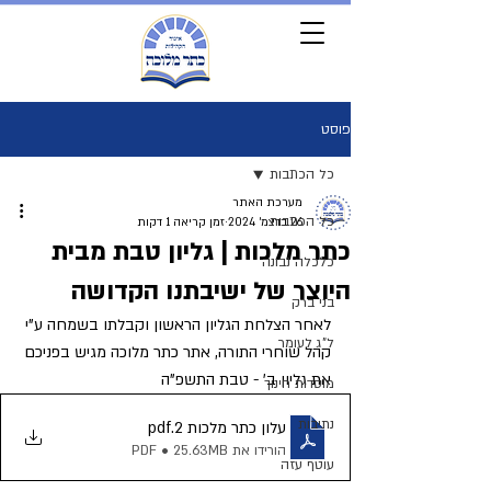
פוסט
כל הכתבות
מערכת האתר
כל הכתבות
26 בדצמ׳ 2024
זמן קריאה 1 דקות
כתר מלכות | גליון טבת מבית
כלכלה נבונה
היוצר של ישיבתנו הקדושה
בני ברק
לאחר הצלחת הגליון הראשון וקבלתו בשמחה ע"י 
ל"ג לעומר
קהל שוחרי התורה, אתר כתר מלוכה מגיש בפניכם 
את גליון ב' - טבת התשפ"ה
מוסדות חינוך
נתיבות
עלון כתר מלכות 2
.pdf
הורידו את PDF • 25.63MB
עוטף עזה