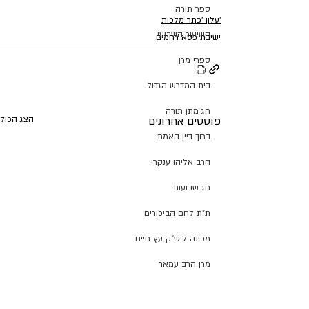
ספר תורה
'עלון 'כתר מלכות
השיעור השבועי
ישיבת כסא רחמים
ספרי מרן
בית המדרש הגדול
חג מתן תורה
פוסטים אחרונים
הצג הכול
ברוך דיין האמת
הרב אליהו ענקרי
חג שבועות
ת"ת לחם הביכורים
מכינה ליש"ק עץ חיים
מרן הרב עמאר
ישיבת דרכי העיון