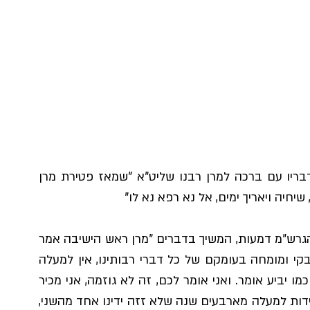
מרן הראש"ל הגרש"מ עמאר שליט"א פתח את דבריו עם ברכה למרן רבנו שליט"א "שמאז פטירת מרן 
שיחיה ויאריך ימים, אל נא רפא נא לו"
לאחר תפילה חרישית לרפואת מרן בה זלגו עיני הגרש"מ דמעות, המשיך בדברים "מרן ראש הישיבה אמר 
דבר שנדמה לי רק הוא יכול לומר, כי אין כמוהו בקי ומומחה בעומקם של כל דברי רבותינו, אין למעלה 
ממנו, הוא אמר שמאז מרן החיד"א לא היה ספר כמו יביע אומר. ואני אומר לכם, זה לא גוזמה, אני מכיר 
את רבי מאיר ואני יודע איך הוא מדבר, אנחנו בידידות למעלה מארבעים שנה שלא זזה ידינו אחד מהשני, 