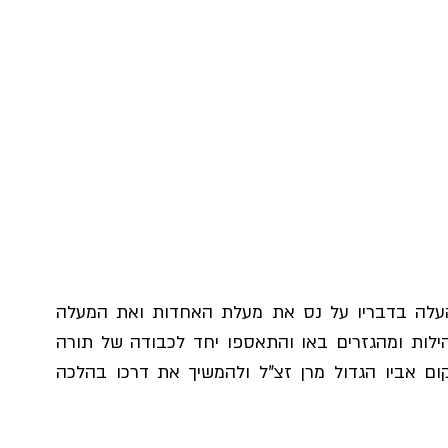
ראש ישיבת "יצחק ירנן" הגר"י ברדא שליט"א העלה בדבריו על נס את מעלת האחדות ואת המעלה 
המיוחדת של ערב זה בו חכמי הדור מכלל הקהילות ומהגזרים באו והתאספו יחד לכבודה של תורה 
ולכבודו של הראשון לציון הנכנס למלא את מקום אביו הגדול מרן זצ"ל ולהמשיך את דרכו בהלכה 