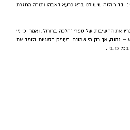
לציון הנכנס למלא את מקומו של אביו הגדול. "זכינו בדור הזה שיש לנו ברא כרעא דאבהו ותורה מחזרת 
ראב"ד "עדת ישראל" הגר"ל ישי שליט"א, ציין בדבריו את החשיבות של ספרי "הלכה ברורה", ואמר  כי מי 
שלומד את ספרי הגר"ד בלא לעיין בעומק הסוגיא – נהנה, אך רק מי שמונח בעומק הסוגיות ולומד את 
בכל כתביו.