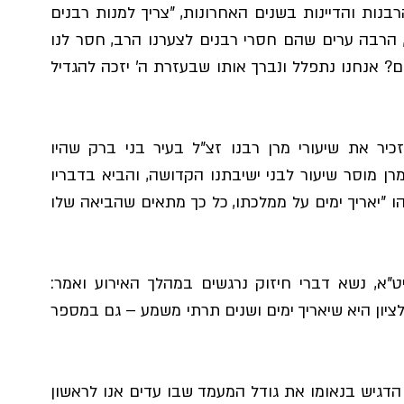
הגר"י התייחס גם למצב העגום ששורר בעולם הרבנות והדיינות בשנים האחרונות, "צריך למנות רבנים 
ודיינים בכל ארץ ישראל שממש משוועת לרבנים, הרבה ערים שהם חסרי רבנים לצערנו הרב, חסר לנו 
הרבה דיינים ורבנים, מה זה? איפה אנחנו נמצאים? אנחנו נתפלל ונברך אותו שבעזרת ה' יזכה להגדיל 
מרא דאתרא בני ברק הגר"א לנדא שליט"א הזכיר את שיעורי מרן רבנו זצ"ל בעיר בני ברק שהיו 
מתקיימים בביה"כ לעולי משהד כשלפניהם היה מרן מוסר שיעור לבני ישיבתנו הקדושה, והביא בדבריו 
את ברכת רבני העיר ותושביה לברא כרעיה דאבהו "יאריך ימים על ממלכתו, כל כך מתאים שהביאה שלו 
ראש מוסדות "המאיר לארץ" הגר"י אברג'ל שליט"א, נשא דברי חיזוק נרגשים במהלך האירוע ואמר: 
"המלאכה גדולה מאד. התפילה שלנו על הראשון לציון היא שיאריך ימים ושנים תרתי משמע – גם במספר 
ראש מוסדות "יתד התשובה" הגר"ר כהן שליט"א הדגיש בנאומו את גודל המעמד שבו עדים אנו לראשון 