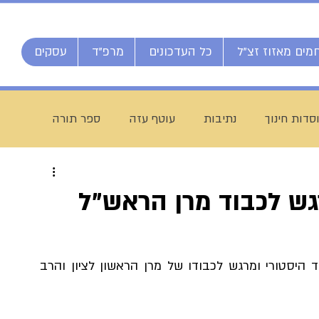
מים מאזוז זצ"ל
כל העדכונים
מרפ"ד
עסקים
סדות חינוך
נתיבות
עוטף עזה
ספר תורה
חג מתן תורה
ברוך דיין האמת
הרב אליהו ענקרי
מד מרגש לכבוד מרן הראש"ל
ם
מרן הרב עמאר
ישיבת דרכי העיון
מזל טוב
היום (רביעי) התקיים בישיבת כסא רחמים מעמד היסטורי ומרגש לכבודו של מרן הראשון לציון והרב 
יח חי מאזוז
רשת הכוללים "רצופות"
ישיבת כסא רחמים