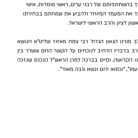
 בהשתתפותם של רבני ערים, ראשי מוסדות, אישי 
כבד את המעמד המיוחד ולהביע את שמחתם בבחירתו 
ון לציון והרב הראשי לישראל.
את המעמד פתח בדברים חמים היוצאים מן הלב מורנו הגאון הגדול רבי צמח מאזוז שליט"א הנושא 
בעול מוסדות הישיבה ומנווט את דרכם, מורנו הרב בדבריו הרחיב לנוכחים על הקשר החם ששרר בין 
מרן מאור ישראל רבנו עובדיה יוסף זצ"ל לישיבתנו הקדושה, וסיים בברכה למרן הראש"ל הנכנס שנזכה 
עמו", "וכסאו ירום ונשא וגבה מאוד".