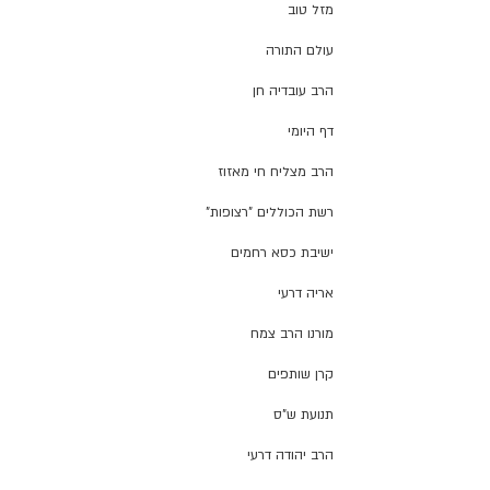
מזל טוב
עולם התורה
הרב עובדיה חן
דף היומי
הרב מצליח חי מאזוז
רשת הכוללים "רצופות"
ישיבת כסא רחמים
אריה דרעי
מורנו הרב צמח
קרן שותפים
תנועת ש"ס
הרב יהודה דרעי