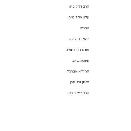
הרב דקל כהן
עלון אהל נאמן
טבריה
יומא דהילולא
מורנו רבי רחמים
תשעה באב
החיד"א אברג'ל
הציון של מרן
הרב ליאור כהן