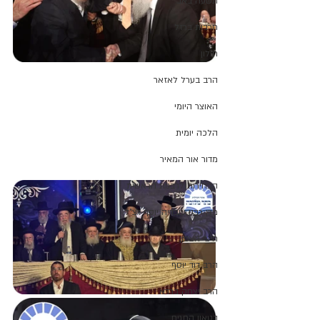
תשעה באב
חרבות ברזל
חולון
הרב בערל לאזאר
האוצר היומי
הלכה יומית
מדור אור המאיר
הבחירות לרבנות הראשית
מרן רבנו עובדיה יוסף זצ"ל
חיצי הצפון
הרב דוד יוסף
הרב יצחק ברדא
בטאון החגים