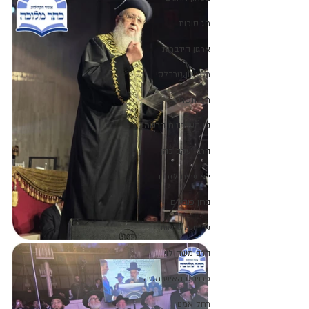
חג סוכות
ארגון הידברות
ר' ששון טרבלסי
חגי תשרי
קו העדכונים הרשמי
הרב יעקב כהן
י"א שנים לזכרו
ברון כובעים
שירת הבקשות
הרב משה לוי
פרויקט האיש משה
רחל אמנו