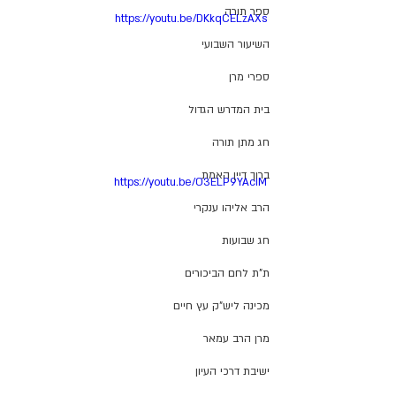
ספר תורה
https://youtu.be/DKkqCELzAXs
השיעור השבועי
ספרי מרן
בית המדרש הגדול
חג מתן תורה
ברוך דיין האמת
https://youtu.be/O3ELP9YAcIM
הרב אליהו ענקרי
חג שבועות
ת"ת לחם הביכורים
מכינה ליש"ק עץ חיים
מרן הרב עמאר
ישיבת דרכי העיון