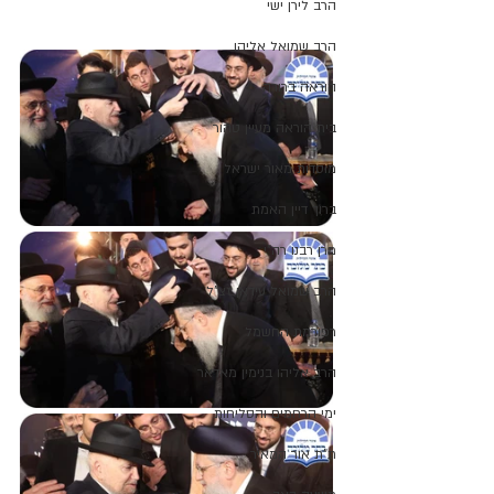
הרב לירן ישי
הרב שמואל אליהו
הוראה ברורה
בית הוראה מעיין טהור
מוסדות מאור ישראל
ברוך דיין האמת
מרן רבנו רה"י
הרב שמואל עידאן זצ"ל
רפורמת החשמל
הרב אליהו בנימין מאדאר
ימי הרחמים והסליחות
ת"ת אור המאיר