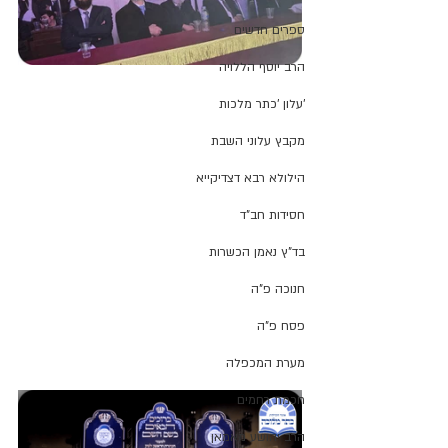
ספרים חדשים
הרב יוסף הללויה
'עלון 'כתר מלכות
מקבץ עלוני השבת
הילולא רבא דצדיקייא
חסידות חב"ד
בד"ץ נאמן הכשרות
חנוכה פ"ה
פסח פ"ה
מערת המכפלה
חכמת רחמים
הרב יהושע מאמאן