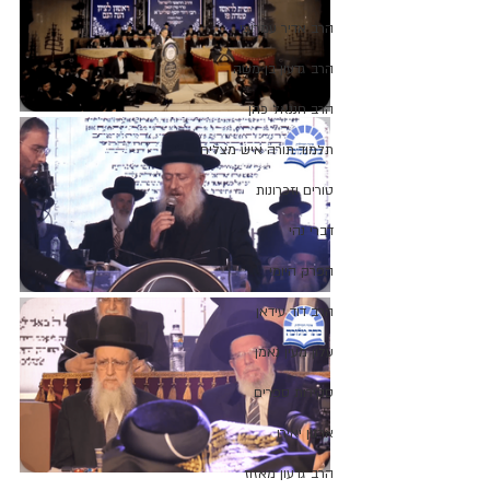
הרב אדיר עמרוצי
הרב גדעון בן משה
הרב חננאל כהן
תלמוד תורה איש מצליח
טורים וזכרונות
דברי נהי
הפרק היומי
הרב דוד עידאן
עלון מעין נאמן
סקירות ספרים
ארגון יאירו
הרב גדעון מאזוז