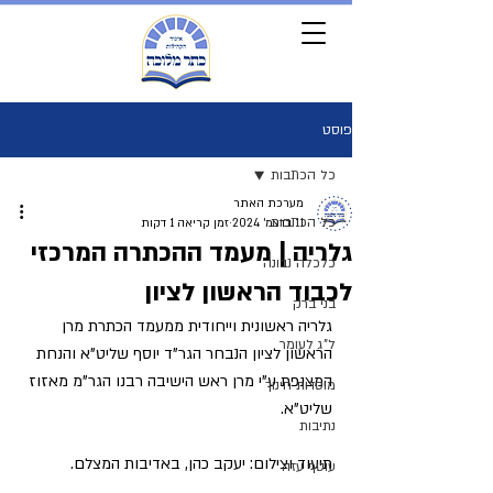
פוסט
כל הכתבות
מערכת האתר
כל הכתבות
11 בדצמ׳ 2024
זמן קריאה 1 דקות
גלריה | מעמד ההכתרה המרכזי
כלכלה נבונה
לכבוד הראשון לציון
בני ברק
גלריה ראשונית וייחודית ממעמד הכתרת מרן 
ל"ג לעומר
הראשון לציון הנבחר הגר"ד יוסף שליט"א והנחת 
המצנפת ע"י מרן ראש הישיבה רבנו הגר"מ מאזוז 
מוסדות חינוך
שליט"א.
נתיבות
תיעוד וצילום: יעקב כהן, באדיבות המצלם.
עוטף עזה