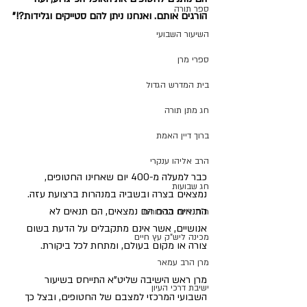
ספר תורה
הורגים אותם. ואנחנו ניתן להם סטייקים וגלידות?!"
השיעור השבועי
ספרי מרן
בית המדרש הגדול
חג מתן תורה
ברוך דיין האמת
הרב אליהו ענקרי
כבר למעלה מ-400 יום שאחינו החטופים, 
חג שבועות
נמצאים בצרה ובשביה במנהרות ברצועת עזה. 
התנאים בהם הם נמצאים, הם תנאים לא 
ת"ת לחם הביכורים
אנושיים, אשר אינם מתקבלים על הדעת בשום 
מכינה ליש"ק עץ חיים
צורה או מקום בעולם, ומתחת לכל ביקורת.
מרן הרב עמאר
מרן ראש הישיבה שליט"א התייחס בשיעור 
ישיבת דרכי העיון
השבועי המרכזי למצבם של החטופים, ובצל כך 