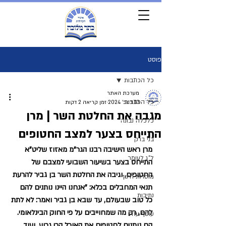
פוסט
כל הכתבות
מערכת האתר
כל הכתבות
13 בנוב׳ 2024
זמן קריאה 2 דקות
מגבה את החלטת השר | מרן
כלכלה נבונה
התייחס בצער למצב החטופים
בני ברק
מרן ראש הישיבה רבנו הגר"מ מאזוז שליט"א 
ל"ג לעומר
התייחס בצער בשיעור השבועי למצבם של 
החטופים, וגיבה את החלטת השר בן גביר להרעת 
מוסדות חינוך
תנאי המחבלים בכלא: "אנחנו היינו נותנים להם 
נתיבות
כל טוב שבעולם, עד שבא בן גביר ואמר: לא לתת 
להם, רק מה שמחוייבים על פי החוק הבינלאומי. 
עוטף עזה
הם נותנים לחטופים את האוכל הכי גרוע, ועוד 