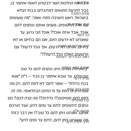
גיבה את החלטת השר לבטחון לאומי איתמר בן 
מזל טוב
גביר להרעת התנאים למחבלים בבתי הכלא 
עולם התורה
בישראל. ראש הישיבה פתח ואמר: "מה שעושים 
הרב עובדיה חן
עם אלה החטופים, מענים אותם ונותנים להם 
אוכל. אבל איזה אוכל? אוכל הכי גרוע. עד 
דף היומי
שאנחנו לא יודעים היום, אם הם בחיים או לא 
הרב מצליח חי מאזוז
בחיים. אנחנו לא יודעים. איך נוכל לדעת? עם 
הרשעים האלה נוכל לדעת?!".
רשת הכוללים "רצופות"
ישיבת כסא רחמים
"בהתחלה אנחנו היינו נותנים להם כל טוב 
שבעולם, עד שבא איתמר בן גביר – ר"ת "אנא 
אריה דרעי
בכח גדולת" – ואמר להם: לא לתת להם, רק מה 
מורנו הרב צמח
שמחוייבים לתת על פי החוק הבינלאומי. מה זה 
לתת להם סטייקים?! גלידות?! מה קרה לכם? הם 
קרן שותפים
נותנים לחטופים לחם צר ומים לחץ, ועוד הורגים 
תנועת ש"ס
אותם. ואנחנו ניתן להם כל טוב?! אין דבר כזה! 
מה שאנחנו ניתן להם, לחם צר ומים לחץ".
הרב יהודה דרעי