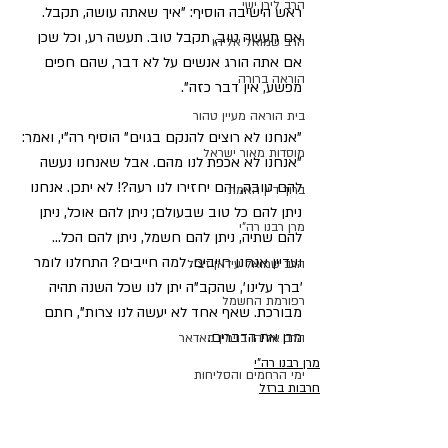
הרב לירן ישי
ראש הישיבה הוסיף: "איך שאתה עושה, תקבל. 
אם תעשה טוב, תקבל טוב. תעשה רע, וכל שכן 
הרב שמואל אליהו
אם אתה הורג אנשים על לא דבר, שהם חפים 
הוראה ברורה
מפשע, אין דבר כזה".
בית הוראה מעיין טהור
"אנחנו לא רוצים להנקם בגוים" הוסיף רה"י, ואמר: 
מוסדות מאור ישראל
"אנחנו לא אכפת לנו מהם. אבל שאנחנו נעשה 
להם טובה, והם יחזירו לנו רעה?! לא יתכן. אנחנו 
ברוך דיין האמת
ניתן להם כל טוב שבעולם; ניתן להם אוכל, ניתן 
מרן רבנו רה"י
להם שתיה, ניתן להם חשמל, ניתן להם הכל… 
ועדיין אנחנו חייבים. למה חייבים? התחלנו לומר 
הרב שמואל עידאן זצ"ל
'ברך עלינו', שהקב"ה יתן לנו שכל השנה תהיה 
רפורמת החשמל
מבורכת. שאף אחד לא יעשה לנו צרות", חתם 
מרן את הדברים.
הרב אליהו בנימין מאדאר
מרן רבנו רה"י
ימי הרחמים והסליחות
חרבות ברזל
ת"ת אור המאיר