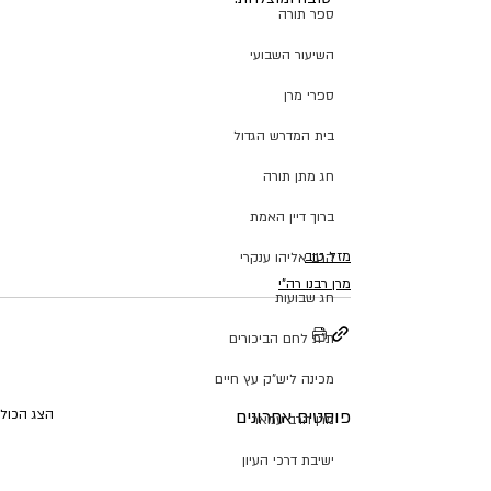
ספר תורה
השיעור השבועי
ספרי מרן
בית המדרש הגדול
חג מתן תורה
ברוך דיין האמת
מזל טוב
הרב אליהו ענקרי
מרן רבנו רה"י
חג שבועות
ת"ת לחם הביכורים
מכינה ליש"ק עץ חיים
פוסטים אחרונים
הצג הכול
מרן הרב עמאר
ישיבת דרכי העיון