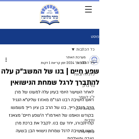
פוסט
כל הכתבות
מערכת האתר
כל הכתבות
13 בנוב׳ 2024
זמן קריאה 1 דקות
שפע חיים | בנו של המשב"ק עלה
כלכלה נבונה
להתברך לרגל שמחת הנישואין
בני ברק
לאחר השיעור היומי בעיון עלה למעונו של מרן 
ל"ג לעומר
ראש הישיבה רבנו הגר"מ מאזוז שליט"א הנגיד 
הרב מנדל רייך, בנו של הרב בן ציון רייך משמשו 
מוסדות חינוך
בקודש ונאמנו של האדמו"ר ה'שפע חיים' מצאנז 
נתיבות
קלויזנבורג, יחד עם בנו. לקבל את ברכת מרן 
ראש הישיבה לרגל שמחת נישואי הבן בשעה 
עוטף עזה
טובה ומוצלחת.